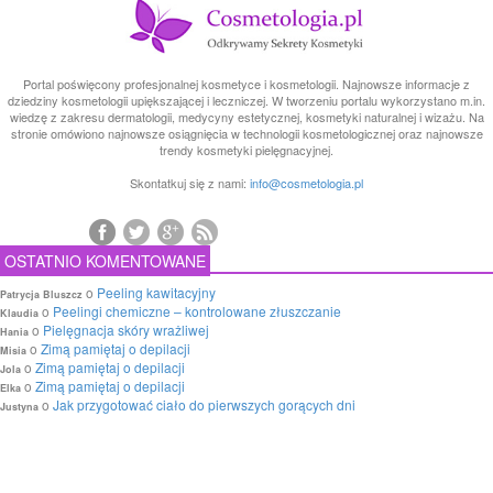
Portal poświęcony profesjonalnej kosmetyce i kosmetologii. Najnowsze informacje z
dziedziny kosmetologii upiększającej i leczniczej. W tworzeniu portalu wykorzystano m.in.
wiedzę z zakresu dermatologii, medycyny estetycznej, kosmetyki naturalnej i wizażu. Na
stronie omówiono najnowsze osiągnięcia w technologii kosmetologicznej oraz najnowsze
trendy kosmetyki pielęgnacyjnej.
Skontatkuj się z nami:
info@cosmetologia.pl
OSTATNIO KOMENTOWANE
o
Peeling kawitacyjny
Patrycja Bluszcz
o
Peelingi chemiczne – kontrolowane złuszczanie
Klaudia
o
Pielęgnacja skóry wrażliwej
Hania
o
Zimą pamiętaj o depilacji
Misia
o
Zimą pamiętaj o depilacji
Jola
o
Zimą pamiętaj o depilacji
Elka
o
Jak przygotować ciało do pierwszych gorących dni
Justyna
Profesjonalny
makijaż ślubny
, wieczorowy.
POPULARNE KATEGORIE