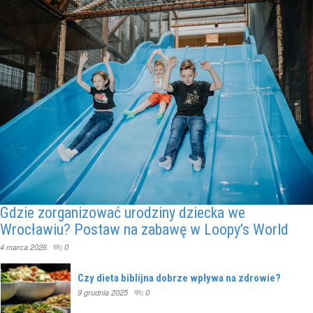
Gdzie zorganizować urodziny dziecka we
Wrocławiu? Postaw na zabawę w Loopy’s World
4 marca 2026
0
Czy dieta biblijna dobrze wpływa na zdrowie?
9 grudnia 2025
0