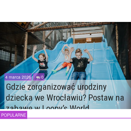
‹
›
4 marca 2026
0
Gdzie zorganizować urodziny
dziecka we Wrocławiu? Postaw na
zabawę w Loopy’s World
POPULARNE