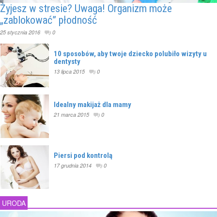
Żyjesz w stresie? Uwaga! Organizm może
„zablokować” płodność
25 stycznia 2016
0
10 sposobów, aby twoje dziecko polubiło wizyty u
dentysty
13 lipca 2015
0
Idealny makijaż dla mamy
21 marca 2015
0
Piersi pod kontrolą
17 grudnia 2014
0
URODA