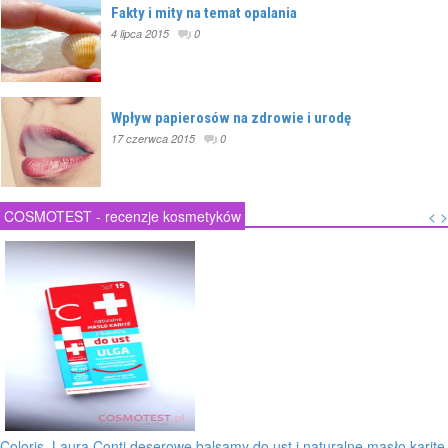
Fakty i mity na temat opalania
4 lipca 2015
0
Wpływ papierosów na zdrowie i urodę
17 czerwca 2015
0
COSMOTEST - recenzje kosmetyków
<
>
do ust i naturalne masło karite
Laura Conti, balsamy do ust i prepara