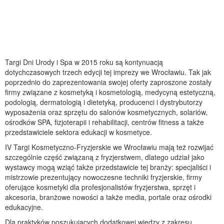
Targi Dni Urody i Spa w 2015 roku są kontynuacją
dotychczasowych trzech edycji tej imprezy we Wrocławiu. Tak jak
poprzednio do zaprezentowania swojej oferty zaproszone zostały
firmy związane z kosmetyką i kosmetologią, medycyną estetyczną,
podologią, dermatologią i dietetyką, producenci i dystrybutorzy
wyposażenia oraz sprzętu do salonów kosmetycznych, solariów,
ośrodków SPA, fizjoterapii i rehabilitacji, centrów fitness a także
przedstawiciele sektora edukacji w kosmetyce.
IV Targi Kosmetyczno-Fryzjerskie we Wrocławiu mają też rozwijać
szczególnie część związaną z fryzjerstwem, dlatego udział jako
wystawcy mogą wziąć także przedstawicie tej branży: specjaliści i
mistrzowie prezentujący nowoczesne techniki fryzjerskie, firmy
oferujące kosmetyki dla profesjonalistów fryzjerstwa, sprzęt i
akcesoria, branżowe nowości a także media, portale oraz ośrodki
edukacyjne.
Dla praktyków poszukujących dodatkowej wiedzy z zakresu