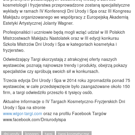
kosmetologii i fryzjerstwa przeprowadzone zostaną specjalistyczne
wykłady w ramach IV Konferencji Dni Urody i Spa oraz III Kongresu
Makijażu organizowanego we współpracy z Europejską Akademią
Estetyki Artystycznej Jolanty Wagner.
Profesjonaliści i uczniowie będą mogli wziąć udział w III Polskich
Mistrzostwach Makijażu Nastolatek oraz w III edycji konkursu
Szkoła Mistrzów Dni Urody i Spa w kategoriach kosmetyka i
fryzjerstwo.
Odwiedzający Targi skorzystają z atrakcyjnej oferty naszych
wystawców, poznają najnowsze trendy i produkty, obejrzą pokazy
specjalistów czy spróbują swoich sił w konkursach.
Trzecia edycja Dni Urody i Spa w 2014 roku zgromadziła ponad 75
wystawców, w całe przedsięwzięcie było zaangażowane około 150
firm, a targi odwiedziło przeszło 6 tysięcy osób.
Aktualne informacje o IV Targach Kosmetyczno-Fryzjerskich Dni
Urody i Spa na stronie
www.wigor-targi.com
oraz na profilu Facebook Targów
www.facebook.com/Dniurodyispa
dni urody
kongres
targi
targi kosmetyczne