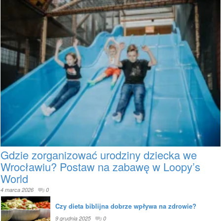
Gdzie zorganizować urodziny dziecka we
Wrocławiu? Postaw na zabawę w Loopy’s
World
4 marca 2026
0
Czy dieta biblijna dobrze wpływa na zdrowie?
9 grudnia 2025
0