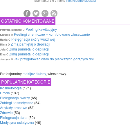
Skontatkuj się z nami:
info@cosmetologia.pl
OSTATNIO KOMENTOWANE
o
Peeling kawitacyjny
Patrycja Bluszcz
o
Peelingi chemiczne – kontrolowane złuszczanie
Klaudia
o
Pielęgnacja skóry wrażliwej
Hania
o
Zimą pamiętaj o depilacji
Misia
o
Zimą pamiętaj o depilacji
Jola
o
Zimą pamiętaj o depilacji
Elka
o
Jak przygotować ciało do pierwszych gorących dni
Justyna
Profesjonalny
makijaż ślubny
, wieczorowy.
POPULARNE KATEGORIE
Kosmetologia
(171)
Uroda
(137)
Pielęgnacja twarzy
(65)
Zabiegi kosmetyczne
(54)
Artykuły prasowe
(53)
Zdrowie
(53)
Pielęgnacja ciała
(50)
Medycyna estetyczna
(46)
Nowe technologie
(38)