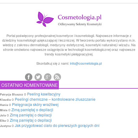
Portal poświęcony profesjonalnej kosmetyce i kosmetologii. Najnowsze informacje z
dziedziny kosmetologii upiększającej i leczniczej. W tworzeniu portalu wykorzystano m.in.
wiedzę z zakresu dermatologii, medycyny estetycznej, kosmetyki naturalnej i wizażu. Na
stronie omówiono najnowsze osiągnięcia w technologii kosmetologicznej oraz najnowsze
trendy kosmetyki pielęgnacyjnej.
Skontatkuj się z nami:
info@cosmetologia.pl
OSTATNIO KOMENTOWANE
o
Peeling kawitacyjny
Patrycja Bluszcz
o
Peelingi chemiczne – kontrolowane złuszczanie
Klaudia
o
Pielęgnacja skóry wrażliwej
Hania
o
Zimą pamiętaj o depilacji
Misia
o
Zimą pamiętaj o depilacji
Jola
o
Zimą pamiętaj o depilacji
Elka
o
Jak przygotować ciało do pierwszych gorących dni
Justyna