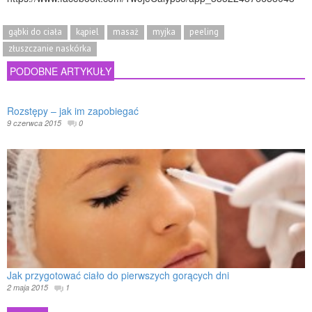
gąbki do ciała
kąpiel
masaż
myjka
peeling
złuszczanie naskórka
PODOBNE ARTYKUŁY
Rozstępy – jak im zapobiegać
9 czerwca 2015
0
Jak przygotować ciało do pierwszych gorących dni
2 maja 2015
1