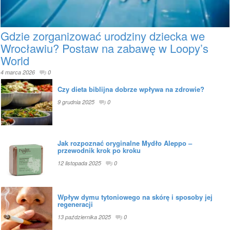
Gdzie zorganizować urodziny dziecka we
Wrocławiu? Postaw na zabawę w Loopy’s
World
4 marca 2026
0
Czy dieta biblijna dobrze wpływa na zdrowie?
9 grudnia 2025
0
Jak rozpoznać oryginalne Mydło Aleppo –
przewodnik krok po kroku
12 listopada 2025
0
Wpływ dymu tytoniowego na skórę i sposoby jej
regeneracji
13 października 2025
0