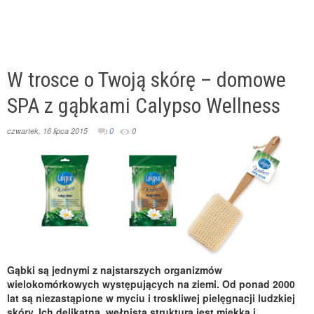
W trosce o Twoją skórę – domowe
SPA z gąbkami Calypso Wellness
czwartek, 16 lipca 2015
0
0
Gąbki są jednymi z najstarszych organizmów
wielokomórkowych występujących na ziemi. Od ponad 2000
lat są niezastąpione w myciu i troskliwej pielęgnacji ludzkiej
skóry. Ich delikatna, wełnista struktura jest miękka i