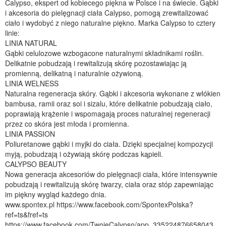
Calypso, ekspert od kobiecego piękna w Polsce i na świecie. Gąbki
i akcesoria do pielęgnacji ciała Calypso, pomogą zrewitalizować
ciało i wydobyć z niego naturalne piękno. Marka Calypso to cztery
linie:
LINIA NATURAL
Gąbki celulozowe wzbogacone naturalnymi składnikami roślin.
Delikatnie pobudzają i rewitalizują skórę pozostawiając ją
promienną, delikatną i naturalnie ożywioną.
LINIA WELNESS
Naturalna regeneracja skóry. Gąbki i akcesoria wykonane z włókien
bambusa, ramii oraz soi i sizalu, które delikatnie pobudzają ciało,
poprawiają krążenie i wspomagają proces naturalnej regeneracji
przez co skóra jest młoda i promienna.
LINIA PASSION
Poliuretanowe gąbki i myjki do ciała. Dzięki specjalnej kompozycji
myją, pobudzają i ożywiają skórę podczas kąpieli.
CALYPSO BEAUTY
Nowa generacja akcesoriów do pielęgnacji ciała, które intensywnie
pobudzają i rewitalizują skórę twarzy, ciała oraz stóp zapewniając
im piękny wygląd każdego dnia.
www.spontex.pl https://www.facebook.com/SpontexPolska?
ref=ts&fref=ts
https://www.facebook.com/TwojeCalypso/app_335224876658043