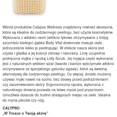
Wśród produktów Calypso Wellness znajdziemy również akcesoria,
które są idealne do codziennego peelingu, bez użycia kosmetyków.
Wykonana z włókien ramii (włókno łykowe otrzymywane z łodyg
szczmielu białego) gąbka Body Vital doskonale masuje ciało,
jednocześnie lekko je peelingując. W efekcie nasza skóra jest
czysta i gładka a jej koloryt zdrowy i naturalny. Linię uzupełnia
podręczna myjka z rączką Lolly Scrub. Jej myjąca część wykonana
jest z naturalnych włókien sizal (twarde i bardzo wytrzymałe włókno
otrzymywane ze specjalnego gatunku agawy), które są świetną
alternatywą dla codziennego peelingu. Co więcej, śmiało możemy
używać myjki nawet na sucho, bez obawy przed podrażnieniami
czy zaczerwieniami skóry. Ergonomiczna rączka, wykonana z
naturalnego drewna pozwala na łatwe mycie pod prysznicem.
Umożliwia dotarcie do trudno dostępnych miejsc na ciele. Idealna
do mycia pleców czy nóg.
CALYPSO
„W Trosce o Twoją skórę”