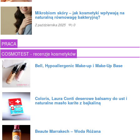
Mikrobiom skóry – jak kosmetyki wpływają na
naturalną równowagę bakteryjną?
2 października 2025
0
PRACA
COSMOTEST - recenzje kosmetyków
Bell, Hypoallergenic Make-up i Make-Up Base
Coloris, Laura Conti deserowe balsamy do ust i
naturalne masło karite z bajkaliną
Beaute Marrakech – Woda Różana