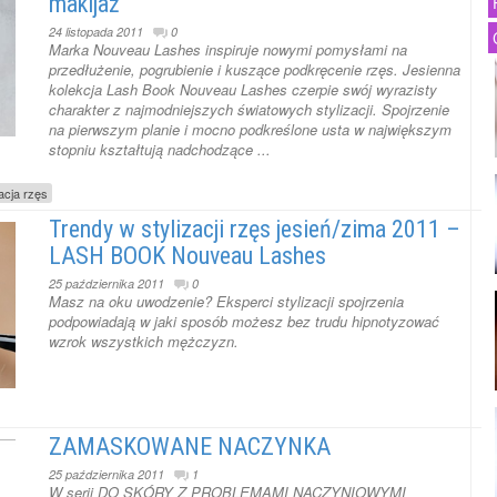
makijaż
24 listopada 2011
0
Marka Nouveau Lashes inspiruje nowymi pomysłami na
przedłużenie, pogrubienie i kuszące podkręcenie rzęs. Jesienna
kolekcja Lash Book Nouveau Lashes czerpie swój wyrazisty
charakter z najmodniejszych światowych stylizacji. Spojrzenie
na pierwszym planie i mocno podkreślone usta w największym
stopniu kształtują nadchodzące ...
zacja rzęs
Trendy w stylizacji rzęs jesień/zima 2011 –
LASH BOOK Nouveau Lashes
25 października 2011
0
Masz na oku uwodzenie? Eksperci stylizacji spojrzenia
podpowiadają w jaki sposób możesz bez trudu hipnotyzować
wzrok wszystkich mężczyzn.
ZAMASKOWANE NACZYNKA
25 października 2011
1
W serii DO SKÓRY Z PROBLEMAMI NACZYNIOWYMI