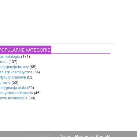
POPULARNE KATEGORIE
osmetologia
(171)
roda
(137)
ielęgnacja twarzy
(65)
abiegi kosmetyczne
(54)
rtykuły prasowe
(53)
drowie
(53)
ielęgnacja ciała
(50)
edycyna estetyczna
(46)
owe technologie
(38)
60 q 1,507 s
O nas
|
Reklama
|
Kontakt