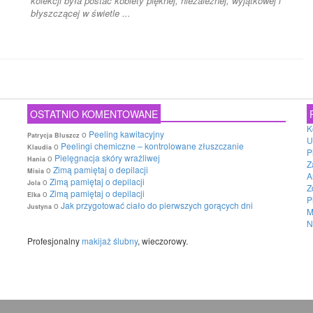
kolekcji była postać kobiety pięknej, niezależnej, wyjątkowej i
błyszczącej w świetle ...
OSTATNIO KOMENTOWANE
K
o
Peeling kawitacyjny
Patrycja Bluszcz
U
o
Peelingi chemiczne – kontrolowane złuszczanie
Klaudia
P
o
Pielęgnacja skóry wrażliwej
Hania
Z
o
Zimą pamiętaj o depilacji
Misia
A
o
Zimą pamiętaj o depilacji
Jola
Z
o
Zimą pamiętaj o depilacji
Elka
P
o
Jak przygotować ciało do pierwszych gorących dni
Justyna
M
N
Profesjonalny
makijaż ślubny
, wieczorowy.