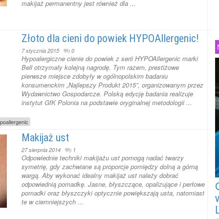
makijaż permanentny jest również dla ...
Złoto dla cieni do powiek HYPOAllergenic!
7 stycznia 2015
0
Hypoalergiczne cienie do powiek z serii HYPOAllergenic marki
Bell otrzymały kolejną nagrodę. Tym razem, prestiżowe
pierwsze miejsce zdobyły w ogólnopolskim badaniu
konsumenckim „Najlepszy Produkt 2015”, organizowanym przez
Wydawnictwo Gospodarcze. Polską edycję badania realizuje
instytut GfK Polonia na podstawie oryginalnej metodologii ...
poallergenic
Makijaż ust
27 sierpnia 2014
1
Odpowiednie techniki makijażu ust pomogą nadać twarzy
symetrię, gdy zachwiane są proporcje pomiędzy dolną a górną
wargą. Aby wykonać idealny makijaż ust należy dobrać
odpowiednią pomadkę. Jasne, błyszczące, opalizujące i perłowe
pomadki oraz błyszczyki optycznie powiększają usta, natomiast
te w ciemniejszych ...