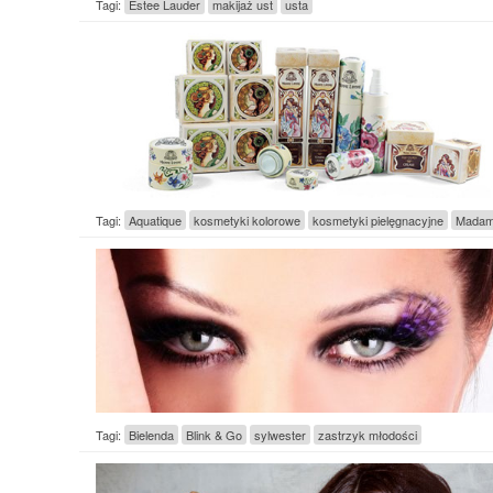
Tagi:
Estee Lauder
makijaż ust
usta
Tagi:
Aquatique
kosmetyki kolorowe
kosmetyki pielęgnacyjne
Madam
Tagi:
Bielenda
Blink & Go
sylwester
zastrzyk młodości