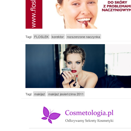
Tagi:
FLOSLEK
korektor
rozszerzone naczynka
Tagi:
makijaż
makijaż jesień/zima 2011