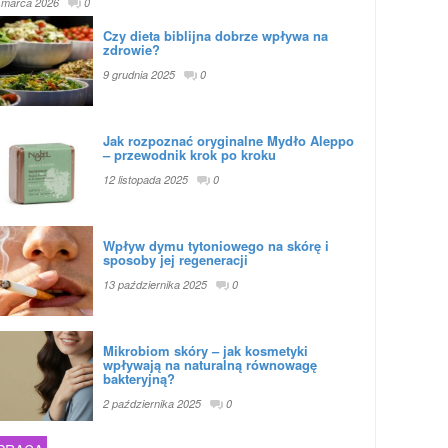
 marca 2026
0
Czy dieta biblijna dobrze wpływa na
zdrowie?
9 grudnia 2025
0
Jak rozpoznać oryginalne Mydło Aleppo
– przewodnik krok po kroku
12 listopada 2025
0
Wpływ dymu tytoniowego na skórę i
sposoby jej regeneracji
13 października 2025
0
Mikrobiom skóry – jak kosmetyki
wpływają na naturalną równowagę
bakteryjną?
2 października 2025
0