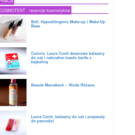
PRACA
COSMOTEST - recenzje kosmetyków
Bell, Hypoallergenic Make-up i Make-Up
Base
Coloris, Laura Conti deserowe balsamy
do ust i naturalne masło karite z
bajkaliną
Beaute Marrakech – Woda Różana
Laura Conti, balsamy do ust i preparaty
do paznokci