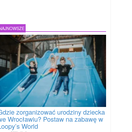
NAJNOWSZE
Gdzie zorganizować urodziny dziecka
we Wrocławiu? Postaw na zabawę w
Loopy’s World