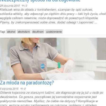
28 stycznia 2015
0
Kieliszek wina do obiadu z kontrahentem, szampan by opić sukces,
szklanka whisky, aby odpocząć po ciężkim dniu pracy – taki tryb życia, choć
wygląda całkiem niewinnie, może doprowadzić do poważnych kłopotów.
Pijemy, by zrekompensować sobie stres, dodać odwagi i zapomnieć ...
Tagi:
alkohol
alkoholizm
disulfiram
uzależenienie
Za młoda na paradontozę?
5 stycznia 2015
0
Głównie kojarzona ze starszymi ludźmi, ale diagnozuje się ją już u osób po
dwudziestce. Co gorsza, początkowo jej samodzielne rozpoznanie jest
praktycznie niemożliwe. Myślisz, że ciebie nie dotyczy? Komplikacje w
ciąży, wyższe ryzyko zachorowania na cukrzycę, problemy z układem