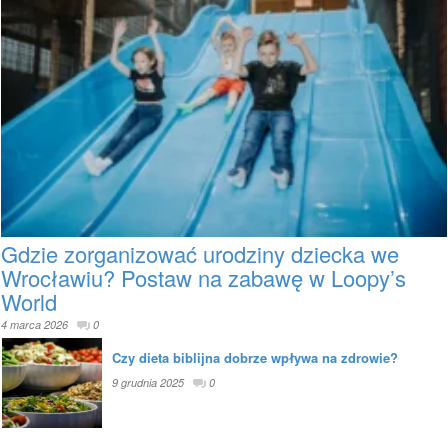
Gdzie zorganizować urodziny dziecka we
Wrocławiu? Postaw na zabawę w Loopy’s
World
4 marca 2026
0
Czy dieta biblijna dobrze wpływa na zdrowie?
9 grudnia 2025
0