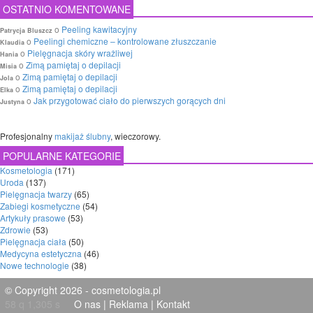
OSTATNIO KOMENTOWANE
o
Peeling kawitacyjny
Patrycja Bluszcz
o
Peelingi chemiczne – kontrolowane złuszczanie
Klaudia
o
Pielęgnacja skóry wrażliwej
Hania
o
Zimą pamiętaj o depilacji
Misia
o
Zimą pamiętaj o depilacji
Jola
o
Zimą pamiętaj o depilacji
Elka
o
Jak przygotować ciało do pierwszych gorących dni
Justyna
Profesjonalny
makijaż ślubny
, wieczorowy.
POPULARNE KATEGORIE
Kosmetologia
(171)
Uroda
(137)
Pielęgnacja twarzy
(65)
Zabiegi kosmetyczne
(54)
Artykuły prasowe
(53)
Zdrowie
(53)
Pielęgnacja ciała
(50)
Medycyna estetyczna
(46)
Nowe technologie
(38)
© Copyright 2026 - cosmetologia.pl
58 q 1,305 s
O nas
|
Reklama
|
Kontakt