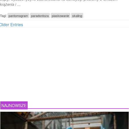
krążenia i ...
Tagi:
pantomogram
paradontoza
piaskowanie
skaling
Older Entries
NAJNOWSZE