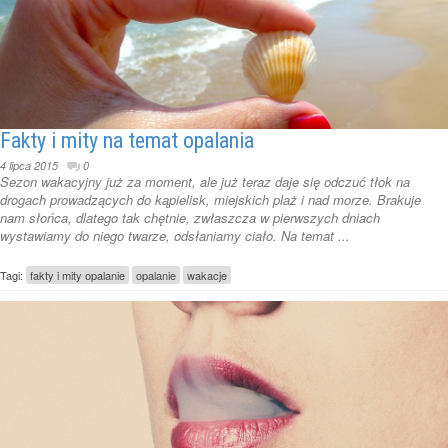
Fakty i mity na temat opalania
4 lipca 2015
0
Sezon wakacyjny już za moment, ale już teraz daje się odczuć tłok na
drogach prowadzących do kąpielisk, miejskich plaż i nad morze. Brakuje
nam słońca, dlatego tak chętnie, zwłaszcza w pierwszych dniach
wystawiamy do niego twarze, odsłaniamy ciało. Na temat ...
Tagi:
fakty i mity opalanie
opalanie
wakacje