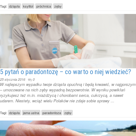
Tagi:
dziąsła
ksylitol
próchnica
zęby
5 pytań o paradontozę – co warto o niej wiedzieć?
25 stycznia 2016
0
W najlepszym wypadku twoje dziąsła opuchną i będą krwawić, w najgorszym
– umocowane na nich zęby wypadną bezpowrotnie. W wyniku powikłań
ryzykujesz też m.in. miażdżycą i chorobami serca, cukrzycą, a nawet
udarem. Niestety, wciąż wielu Polaków nie zdaje sobie sprawy ...
Tagi:
dziąsła
jama ustna
paradontoza
zęby