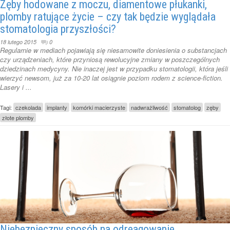
Zęby hodowane z moczu, diamentowe płukanki,
plomby ratujące życie – czy tak będzie wyglądała
stomatologia przyszłości?
18 lutego 2015
0
Regularnie w mediach pojawiają się niesamowite doniesienia o substancjach
czy urządzeniach, które przyniosą rewolucyjne zmiany w poszczególnych
dziedzinach medycyny. Nie inaczej jest w przypadku stomatologii, która jeśli
wierzyć newsom, już za 10-20 lat osiągnie poziom rodem z science-fiction.
Lasery i ...
Tagi:
czekolada
implanty
komórki macierzyste
nadwrażliwość
stomatolog
zęby
złote plomby
Niebezpieczny sposób na odreagowanie