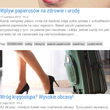
Wpływ papierosów na zdrowie i urodę
17 czerwca 2015
0
Każdy nałogowy palacz mniej lub bardziej zdaję sobie sprawę z szkodliwości
palenia papierosów na nasz organizm. Nawet paczki papierosów
przypominają o tym, że palenie jest niezdrowe i zabija, jednak każdy kto pali
od wielu lat nie zastanawia się nad konsekwencjami ...
Tagi:
DESMOXAN
nałóg
nikotyna
palenie papierosów
papierosy
uzależnienie
Wróg kręgosłupa? Wysokie obcasy!
2 maja 2015
0
Aż 49 proc. młodych kobiet nosi codziennie obcasy. Tymczasem wystarczy