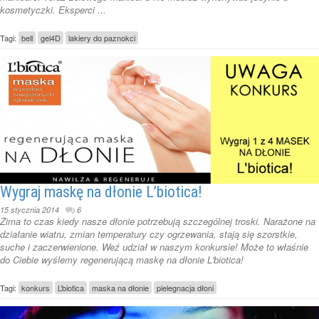
kosmetyczki. Eksperci ...
Tagi:
bell
gel4D
lakiery do paznokci
Wygraj maskę na dłonie L’biotica!
15 stycznia 2014
6
Zima to czas kiedy nasze dłonie potrzebują szczególnej troski. Narażone na
działanie wiatru, zmian temperatury czy ogrzewania, stają się szorstkie,
suche i zaczerwienione. Weź udział w naszym konkursie! Może to właśnie
do Ciebie wyślemy regenerującą maskę na dłonie L'biotica!
Tagi:
konkurs
L’biotica
maska na dłonie
pielegnacja dłoni