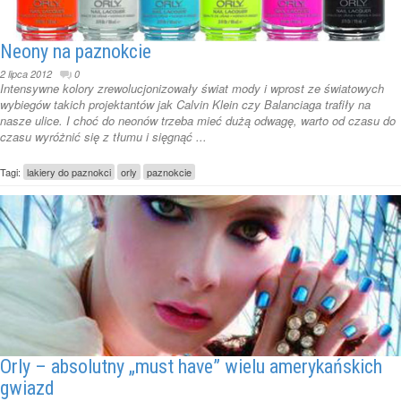
Neony na paznokcie
2 lipca 2012
0
Intensywne kolory zrewolucjonizowały świat mody i wprost ze światowych
wybiegów takich projektantów jak Calvin Klein czy Balanciaga trafiły na
nasze ulice. I choć do neonów trzeba mieć dużą odwagę, warto od czasu do
czasu wyróżnić się z tłumu i sięgnąć ...
Tagi:
lakiery do paznokci
orly
paznokcie
Orly – absolutny „must have” wielu amerykańskich
gwiazd