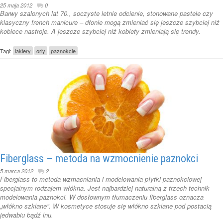
25 maja 2012
0
Barwy szalonych lat 70., soczyste letnie odcienie, stonowane pastele czy
klasyczny french manicure – dłonie mogą zmieniać się jeszcze szybciej niż
kobiece nastroje. A jeszcze szybciej niż kobiety zmieniają się trendy.
Tagi:
lakiery
orly
paznokcie
Fiberglass – metoda na wzmocnienie paznokci
5 marca 2012
2
Fiberglass to metoda wzmacniania i modelowania płytki paznokciowej
specjalnym rodzajem włókna. Jest najbardziej naturalną z trzech technik
modelowania paznokci. W dosłownym tłumaczeniu fiberglass oznacza
„włókno szklane”. W kosmetyce stosuje się włókno szklane pod postacią
jedwabiu bądź lnu.