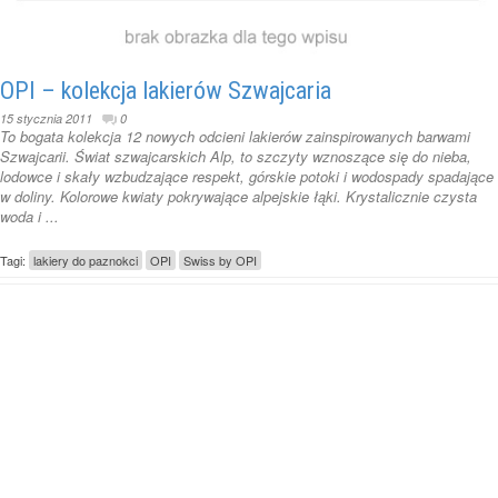
OPI – kolekcja lakierów Szwajcaria
15 stycznia 2011
0
To bogata kolekcja 12 nowych odcieni lakierów zainspirowanych barwami
Szwajcarii. Świat szwajcarskich Alp, to szczyty wznoszące się do nieba,
lodowce i skały wzbudzające respekt, górskie potoki i wodospady spadające
w doliny. Kolorowe kwiaty pokrywające alpejskie łąki. Krystalicznie czysta
woda i ...
Tagi:
lakiery do paznokci
OPI
Swiss by OPI