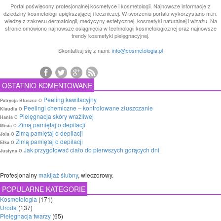
Portal poświęcony profesjonalnej kosmetyce i kosmetologii. Najnowsze informacje z
dziedziny kosmetologii upiększającej i leczniczej. W tworzeniu portalu wykorzystano m.in.
wiedzę z zakresu dermatologii, medycyny estetycznej, kosmetyki naturalnej i wizażu. Na
stronie omówiono najnowsze osiągnięcia w technologii kosmetologicznej oraz najnowsze
trendy kosmetyki pielęgnacyjnej.
Skontatkuj się z nami:
info@cosmetologia.pl
OSTATNIO KOMENTOWANE
o
Peeling kawitacyjny
Patrycja Bluszcz
o
Peelingi chemiczne – kontrolowane złuszczanie
Klaudia
o
Pielęgnacja skóry wrażliwej
Hania
o
Zimą pamiętaj o depilacji
Misia
o
Zimą pamiętaj o depilacji
Jola
o
Zimą pamiętaj o depilacji
Elka
o
Jak przygotować ciało do pierwszych gorących dni
Justyna
Profesjonalny
makijaż ślubny
, wieczorowy.
POPULARNE KATEGORIE
Kosmetologia
(171)
Uroda
(137)
Pielęgnacja twarzy
(65)