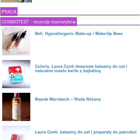
PRACA
COSMOTEST - recenzje kosmetyków
Bell, Hypoallergenic Make-up i Make-Up Base
Coloris, Laura Conti deserowe balsamy do ust i
naturalne masło karite z bajkaliną
Beaute Marrakech – Woda Różana
Laura Conti, balsamy do ust i preparaty do paznokci