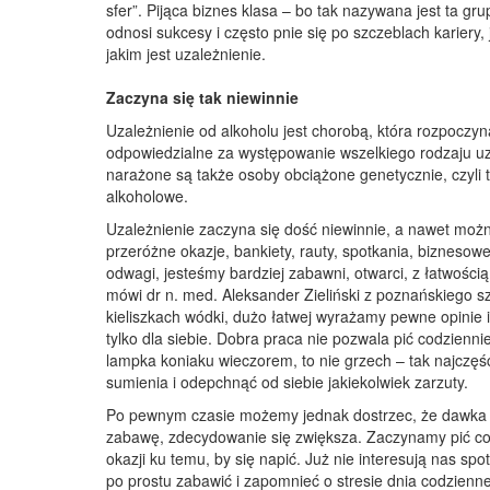
sfer”. Pijąca biznes klasa – bo tak nazywana jest ta gr
odnosi sukcesy i często pnie się po szczeblach karier
jakim jest uzależnienie.
Zaczyna się tak niewinnie
Uzależnienie od alkoholu jest chorobą, która rozpocz
odpowiedzialne za występowanie wszelkiego rodzaju u
narażone są także osoby obciążone genetycznie, czyli 
alkoholowe.
Uzależnienie zaczyna się dość niewinnie, a nawet możn
przeróżne okazje, bankiety, rauty, spotkania, bizneso
odwagi, jesteśmy bardziej zabawni, otwarci, z łatwośc
mówi dr n. med. Aleksander Zieliński z poznańskiego s
kieliszkach wódki, dużo łatwej wyrażamy pewne opinie 
tylko dla siebie. Dobra praca nie pozwala pić codzienn
lampka koniaku wieczorem, to nie grzech – tak najczęśc
sumienia i odepchnąć od siebie jakiekolwiek zarzuty.
Po pewnym czasie możemy jednak dostrzec, że dawka a
zabawę, zdecydowanie się zwiększa. Zaczynamy pić cor
okazji ku temu, by się napić. Już nie interesują nas sp
po prostu zabawić i zapomnieć o stresie dnia codzienn