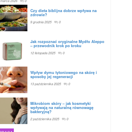
 marca 2026
0
Czy dieta biblijna dobrze wpływa na
zdrowie?
9 grudnia 2025
0
Jak rozpoznać oryginalne Mydło Aleppo
– przewodnik krok po kroku
12 listopada 2025
0
Wpływ dymu tytoniowego na skórę i
sposoby jej regeneracji
13 października 2025
0
Mikrobiom skóry – jak kosmetyki
wpływają na naturalną równowagę
bakteryjną?
2 października 2025
0