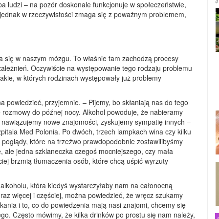
4
upa ludzi – na pozór doskonale funkcjonuje w społeczeństwie,
y, jednak w rzeczywistości zmaga się z poważnym problemem,
yna się w naszym mózgu. To właśnie tam zachodzą procesy
zależnień. Oczywiście na występowanie tego rodzaju problemu
takie, w których rodzinach występowały już problemy
a powiedzieć, przyjemnie. – Pijemy, bo skłaniają nas do tego
we rozmowy do późnej nocy. Alkohol powoduje, że nabieramy
ią nawiązujemy nowe znajomości, zyskujemy sympatię innych –
zpitala Med Polonia. Po dwóch, trzech lampkach wina czy kilku
i poglądy, które na trzeźwo prawdopodobnie zostawilibyśmy
ie, ale jedna szklaneczka czegoś mocniejszego, czy mała
iej brzmią tłumaczenia osób, które chcą uśpić wyrzuty
lkoholu, która kiedyś wystarczyłaby nam na całonocną
az więcej i częściej, można powiedzieć, że wręcz szukamy
otkania i to, co do powiedzenia mają nasi znajomi, chcemy się
ego. Często mówimy, że kilka drinków po prostu się nam należy,