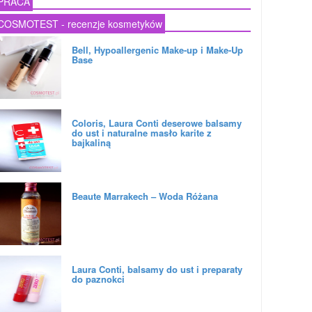
PRACA
COSMOTEST - recenzje kosmetyków
Bell, Hypoallergenic Make-up i Make-Up
Base
Coloris, Laura Conti deserowe balsamy
do ust i naturalne masło karite z
bajkaliną
Beaute Marrakech – Woda Różana
Laura Conti, balsamy do ust i preparaty
do paznokci