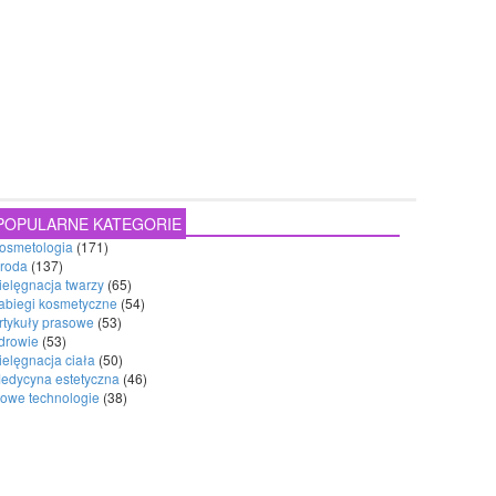
POPULARNE KATEGORIE
osmetologia
(171)
roda
(137)
ielęgnacja twarzy
(65)
abiegi kosmetyczne
(54)
rtykuły prasowe
(53)
drowie
(53)
ielęgnacja ciała
(50)
edycyna estetyczna
(46)
owe technologie
(38)