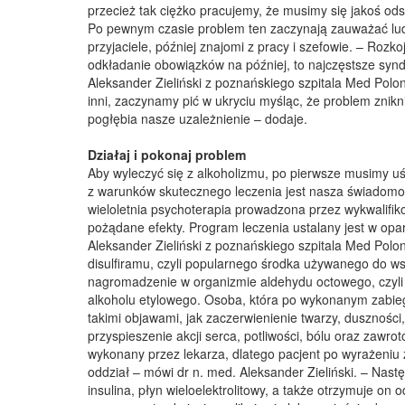
przecież tak ciężko pracujemy, że musimy się jakoś od
Po pewnym czasie problem ten zaczynają zauważać ludzi
przyjaciele, później znajomi z pracy i szefowie. – Roz
odkładanie obowiązków na później, to najczęstsze sy
Aleksander Zieliński z poznańskiego szpitala Med Polo
inni, zaczynamy pić w ukryciu myśląc, że problem znikni
pogłębia nasze uzależnienie – dodaje.
Działaj i pokonaj problem
Aby wyleczyć się z alkoholizmu, po pierwsze musimy uś
z warunków skutecznego leczenia jest nasza świadomoś
wieloletnia psychoterapia prowadzona przez wykwalifik
pożądane efekty. Program leczenia ustalany jest w opa
Aleksander Zieliński z poznańskiego szpitala Med Polo
disulfiramu, czyli popularnego środka używanego do w
nagromadzenie w organizmie aldehydu octowego, czyl
alkoholu etylowego. Osoba, która po wykonanym zabiegu
takimi objawami, jak zaczerwienienie twarzy, duszności, 
przyspieszenie akcji serca, potliwości, bólu oraz zawro
wykonany przez lekarza, dlatego pacjent po wyrażeniu zg
oddział – mówi dr n. med. Aleksander Zieliński. – Nast
insulina, płyn wieloelektrolitowy, a także otrzymuje o