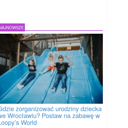
NAJNOWSZE
Gdzie zorganizować urodziny dziecka
we Wrocławiu? Postaw na zabawę w
Loopy’s World