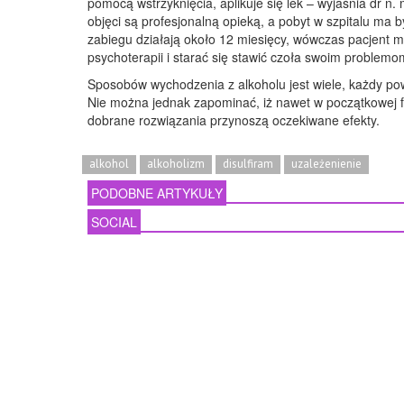
pomocą wstrzyknięcia, aplikuje się lek – wyjaśnia dr n.
objęci są profesjonalną opieką, a pobyt w szpitalu ma 
zabiegu działają około 12 miesięcy, wówczas pacjent 
psychoterapii i starać się stawić czoła swoim problemo
Sposobów wychodzenia z alkoholu jest wiele, każdy p
Nie można jednak zapominać, iż nawet w początkowej fa
dobrane rozwiązania przynoszą oczekiwane efekty.
alkohol
alkoholizm
disulfiram
uzależenienie
PODOBNE ARTYKUŁY
SOCIAL