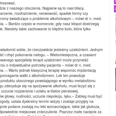
stresować.
e z naszego otoczenia. Najpierw są to nasi bliscy,
kojarzenie, rozdrażnienie, nerwowość, spadek formy czy
ndromy świadczące o problemie alkoholowym – mówi dr n. med.
nia. – Bardzo często w momencie, gdy nasz kłopot dostrzegą
e. Niestety takie zachowanie to błędne koło, które tylko
wiadomić sobie, że rzeczywiście jesteśmy uzależnieni. Jednym
ć i chęć pokonania nałogu. – Wielomiesięczna, a czasami
owanego specjalistę terapii uzależnień może przynieść
rciu o indywidualne potrzeby pacjenta – mówi dr n. med.
nia. – Warto jednak klasyczną terapię wspomóc implantacją
spomagania walki z alkoholizmem. Lek ten powoduje
i produktu ubocznego powstającego w wyniku metabolizmu
 zdecyduje się na spożywanie alkoholu, musi liczyć się z
uczucie rozpierania i ucisku w klatce piersiowej,
tów głowy, nudności, uczucie niepokoju, lęku.– Zabieg musi być
ody, ustala dyskretny termin wizyty i zostaje przyjęty na
ępnie podane zostają mu leki wzmacniające, takie jak glukoza,
n odpowiednie miejscowe znieczulenie. Poprzez małe nacięcie za