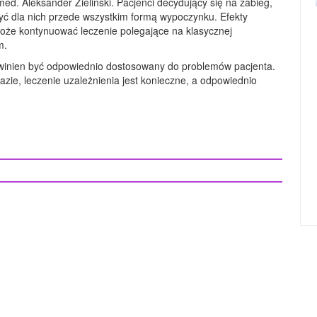
 med. Aleksander Zieliński. Pacjenci decydujący się na zabieg,
być dla nich przede wszystkim formą wypoczynku. Efekty
może kontynuować leczenie polegające na klasycznej
m.
owinien być odpowiednio dostosowany do problemów pacjenta.
zie, leczenie uzależnienia jest konieczne, a odpowiednio