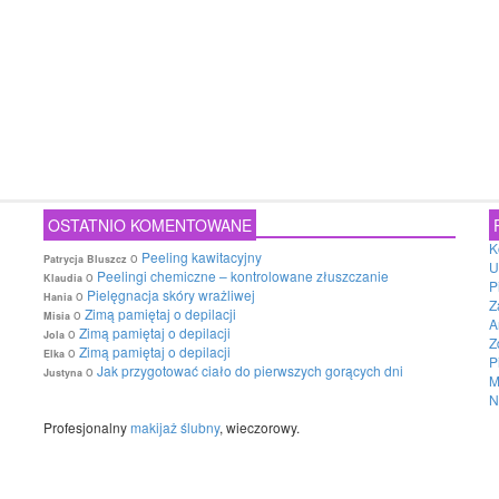
OSTATNIO KOMENTOWANE
K
o
Peeling kawitacyjny
Patrycja Bluszcz
U
o
Peelingi chemiczne – kontrolowane złuszczanie
Klaudia
P
o
Pielęgnacja skóry wrażliwej
Hania
Z
o
Zimą pamiętaj o depilacji
Misia
A
o
Zimą pamiętaj o depilacji
Jola
Z
o
Zimą pamiętaj o depilacji
Elka
P
o
Jak przygotować ciało do pierwszych gorących dni
Justyna
M
N
Profesjonalny
makijaż ślubny
, wieczorowy.