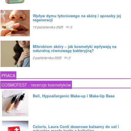
Wpływ dymu tytoniowego na skórę i sposoby jej
regeneracji
13 października 2025
0
Mikrobiom skóry – jak kosmetyki wpływają na
naturalną równowagę bakteryjną?
2 października 2025
0
PRACA
COSMOTEST - recenzje kosmetyków
Bell, Hypoallergenic Make-up i Make-Up Base
Coloris, Laura Conti deserowe balsamy do ust i
naturalne masło karite z bajkaliną