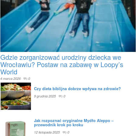
Gdzie zorganizować urodziny dziecka we
Wrocławiu? Postaw na zabawę w Loopy’s
World
4 marca 2026
0
Czy dieta biblijna dobrze wpływa na zdrowie?
9 grudnia 2025
0
Jak rozpoznać oryginalne Mydło Aleppo –
przewodnik krok po kroku
12 listopada 2025
0