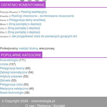
OSTATNIO KOMENTOWANE
o
Peeling kawitacyjny
Patrycja Bluszcz
o
Peelingi chemiczne – kontrolowane złuszczanie
Klaudia
o
Pielęgnacja skóry wrażliwej
Hania
o
Zimą pamiętaj o depilacji
Misia
o
Zimą pamiętaj o depilacji
Jola
o
Zimą pamiętaj o depilacji
Elka
o
Jak przygotować ciało do pierwszych gorących dni
Justyna
Profesjonalny
makijaż ślubny
, wieczorowy.
POPULARNE KATEGORIE
Kosmetologia
(171)
Uroda
(137)
Pielęgnacja twarzy
(65)
Zabiegi kosmetyczne
(54)
Artykuły prasowe
(53)
Zdrowie
(53)
Pielęgnacja ciała
(50)
Medycyna estetyczna
(46)
Nowe technologie
(38)
© Copyright 2026 - cosmetologia.pl
45 q 0,594 s
O nas
|
Reklama
|
Kontakt