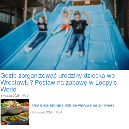
Gdzie zorganizować urodziny dziecka we
Wrocławiu? Postaw na zabawę w Loopy’s
World
4 marca 2026
0
Czy dieta biblijna dobrze wpływa na zdrowie?
9 grudnia 2025
0