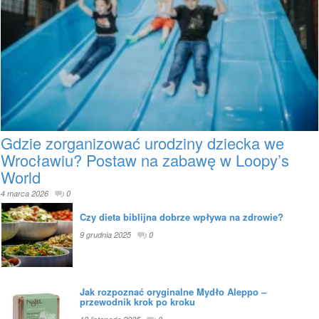
Gdzie zorganizować urodziny dziecka we
Wrocławiu? Postaw na zabawę w Loopy’s
World
4 marca 2026
0
Czy dieta biblijna dobrze wpływa na zdrowie?
9 grudnia 2025
0
Jak rozpoznać oryginalne Mydło Aleppo –
przewodnik krok po kroku