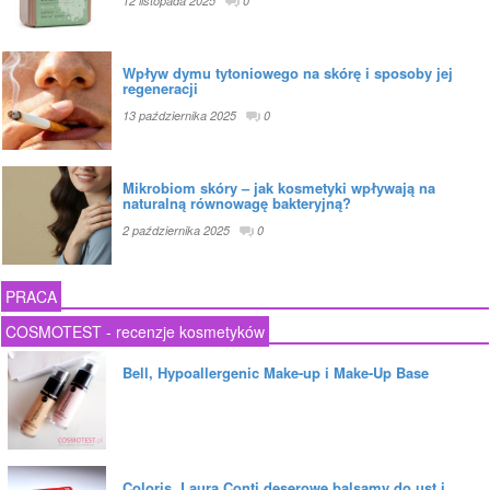
12 listopada 2025
0
Wpływ dymu tytoniowego na skórę i sposoby jej
regeneracji
13 października 2025
0
Mikrobiom skóry – jak kosmetyki wpływają na
naturalną równowagę bakteryjną?
2 października 2025
0
PRACA
COSMOTEST - recenzje kosmetyków
Bell, Hypoallergenic Make-up i Make-Up Base
Coloris, Laura Conti deserowe balsamy do ust i