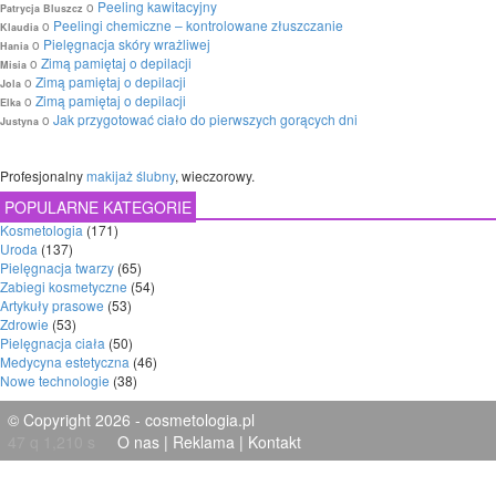
o
Peeling kawitacyjny
Patrycja Bluszcz
o
Peelingi chemiczne – kontrolowane złuszczanie
Klaudia
o
Pielęgnacja skóry wrażliwej
Hania
o
Zimą pamiętaj o depilacji
Misia
o
Zimą pamiętaj o depilacji
Jola
o
Zimą pamiętaj o depilacji
Elka
o
Jak przygotować ciało do pierwszych gorących dni
Justyna
Profesjonalny
makijaż ślubny
, wieczorowy.
POPULARNE KATEGORIE
Kosmetologia
(171)
Uroda
(137)
Pielęgnacja twarzy
(65)
Zabiegi kosmetyczne
(54)
Artykuły prasowe
(53)
Zdrowie
(53)
Pielęgnacja ciała
(50)
Medycyna estetyczna
(46)
Nowe technologie
(38)
© Copyright 2026 - cosmetologia.pl
47 q 1,210 s
O nas
|
Reklama
|
Kontakt