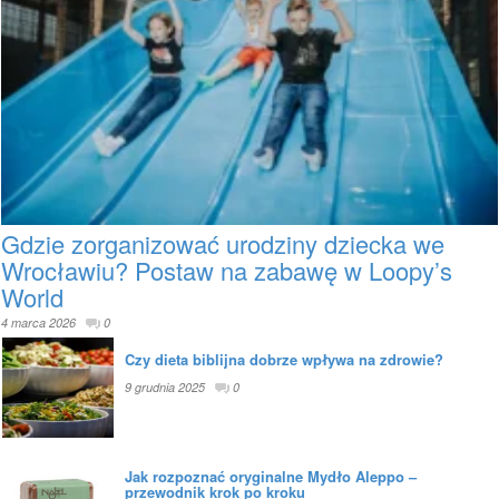
Gdzie zorganizować urodziny dziecka we
Wrocławiu? Postaw na zabawę w Loopy’s
World
4 marca 2026
0
Czy dieta biblijna dobrze wpływa na zdrowie?
9 grudnia 2025
0
Jak rozpoznać oryginalne Mydło Aleppo –
przewodnik krok po kroku