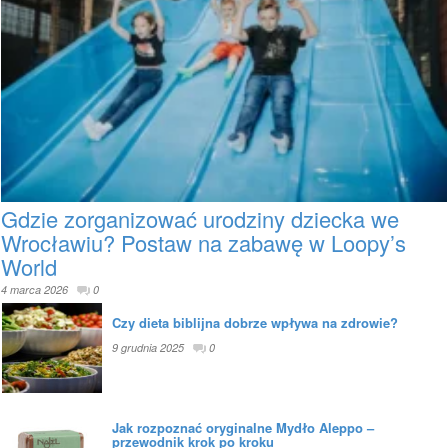
Gdzie zorganizować urodziny dziecka we
Wrocławiu? Postaw na zabawę w Loopy’s
World
4 marca 2026
0
Czy dieta biblijna dobrze wpływa na zdrowie?
9 grudnia 2025
0
Jak rozpoznać oryginalne Mydło Aleppo –
przewodnik krok po kroku