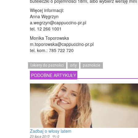
buteleczki o pojemności 18ml, albo wybierz wersję min
Więcej informacji:
Anna Węgrzyn
a.wegrzyn@cappuccino-pr.pl
tel. 12 266 1001
Monika Toporowska
m.toporowska@cappuccino-pr.pl
tel. kom.: 785 722 720
lakiery do paznokci
orly
paznokcie
PODOBNE ARTYKUŁY
Zadbaj o włosy latem
23 lipca 2015
0