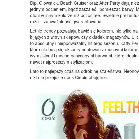
Dip, Glowstick, Beach Cruiser oraz After Party dają 
jednym odcieniem, bądź zaszaleć i pomieszać barwy. M
dłoni w innym kolorze niż pozostałe. Świetnie prezent
różu – zauważalność gwarantowana!
Letnie trendy pozwalają bawić się kolorem, nie tylko na
bijących z witryn sklepów, czy okładek magazynów. Ulic
to absolutny i niepodważalny hit tego sezonu. Katty Per
które nie boją się eksperymentować z mocnymi kolorami.
wyrazistymi i mocno nasyconymi barwami, które idealnie 
nawet najprostszym stylizacjom.
Lato to najlepszy czas na odrobinę szaleństwa. Neonowy 
nikt nie przejdzie obok Ciebie obojętnie.