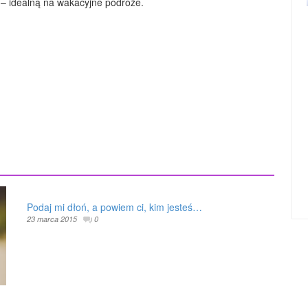
i – idealną na wakacyjne podróże.
Podaj mi dłoń, a powiem ci, kim jesteś…
23 marca 2015
0