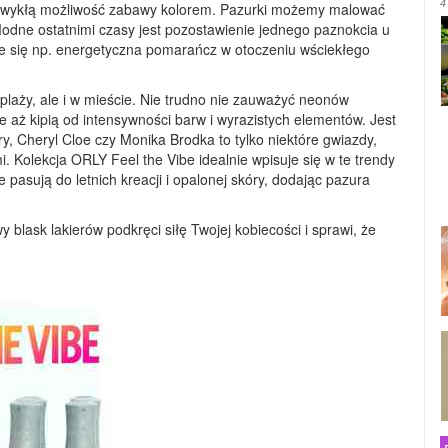
4
niezwykłą możliwość zabawy kolorem. Pazurki możemy malować
odne ostatnimi czasy jest pozostawienie jednego paznokcia u
uje się np. energetyczna pomarańcz w otoczeniu wściekłego
 plaży, ale i w mieście. Nie trudno nie zauważyć neonów
e aż kipią od intensywności barw i wyrazistych elementów. Jest
ry, Cheryl Cloe czy Monika Brodka to tylko niektóre gwiazdy,
 Kolekcja ORLY Feel the Vibe idealnie wpisuje się w te trendy
pasują do letnich kreacji i opalonej skóry, dodając pazura
blask lakierów podkręci siłę Twojej kobiecości i sprawi, że