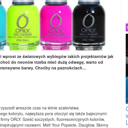
i wprost ze światowych wybiegów takich projektantów jak
. I choć do neonów trzeba mieć dużą odwagę, warto od
o intensywne barwy. Choćby na paznokciach…
rzyszedł wreszcie czas na letnie szaleństwa.
ego kolorytu, najwyższa pora otoczyć się także bajecznymi
a firmy ORLY. Sześć soczystych, fluorescencyjnych kolorów,
e inspirującymi nazwami. Melt Your Popsicle, Dauglow, Skinny