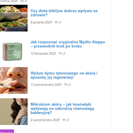
 marca 2026
0
Czy dieta biblijna dobrze wpływa na
zdrowie?
9 grudnia 2025
0
Jak rozpoznać oryginalne Mydło Aleppo
– przewodnik krok po kroku
12 listopada 2025
0
Wpływ dymu tytoniowego na skórę i
sposoby jej regeneracji
13 października 2025
0
Mikrobiom skóry – jak kosmetyki
wpływają na naturalną równowagę
bakteryjną?
2 października 2025
0