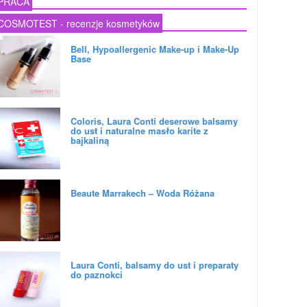
PRACA
COSMOTEST - recenzje kosmetyków
Bell, Hypoallergenic Make-up i Make-Up
Base
Coloris, Laura Conti deserowe balsamy
do ust i naturalne masło karite z
bajkaliną
Beaute Marrakech – Woda Różana
Laura Conti, balsamy do ust i preparaty
do paznokci