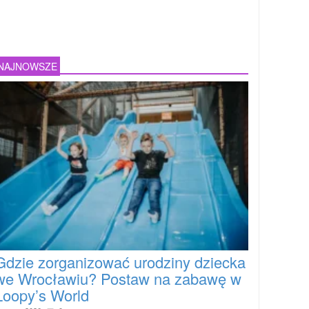
NAJNOWSZE
Gdzie zorganizować urodziny dziecka
we Wrocławiu? Postaw na zabawę w
Loopy’s World