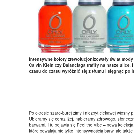
Intensywne kolory zrewolucjonizowały świat mody 
Calvin Klein czy Balanciaga trafiły na nasze ulice
czasu do czasu wyróżnić się z tłumu i sięgnąć p
Po okresie szaro-burej zimy i niezbyt ciekawej wiosny p
Ubieramy się coraz lżej, nabieramy zdrowego, słoneczn
barwami. I tu pojawia się Feel the Vibe – nowa kolekcj
które powalają nie tylko intensywnością barw, ale takż