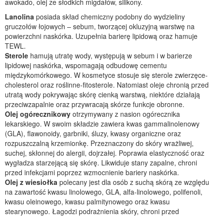
awokado, olej ze słodkich migdałów, silikony.
Lanolina
posiada skład chemiczny podobny do wydzieliny
gruczołów łojowych – sebum, tworzącej okluzyjną warstwę na
powierzchni naskórka. Uzupełnia barierę lipidową oraz hamuje
TEWL.
Sterole
hamują utratę wody, występują w sebum i w barierze
lipidowej naskórka, wspomagają odbudowę cementu
międzykomórkowego. W kosmetyce stosuje się sterole zwierzęce-
cholesterol oraz roślinne-fitosterole. Natomiast oleje chronią przed
utratą wody pokrywając skórę cienką warstwą, niektóre działają
przeciwzapalnie oraz przywracają skórze funkcje obronne.
Olej ogórecznikowy
otrzymywany z nasion ogórecznika
lekarskiego. W swoim składzie zawiera kwas gammalinolenowy
(GLA), flawonoidy, garbniki, śluzy, kwasy organiczne oraz
rozpuszczalną krzemionkę. Przeznaczony do skóry wrażliwej,
suchej, skłonnej do alergii, dojrzałej. Poprawia elastyczność oraz
wygładza starzejącą się skórę. Likwiduje stany zapalne, chroni
przed infekcjami poprzez wzmocnienie bariery naskórka.
Olej z wiesiołka
polecany jest dla osób z suchą skórą ze względu
na zawartość kwasu linolowego, GLA, alfa-linolowego, polifenoli,
kwasu oleinowego, kwasu palmitynowego oraz kwasu
stearynowego. Łagodzi podrażnienia skóry, chroni przed