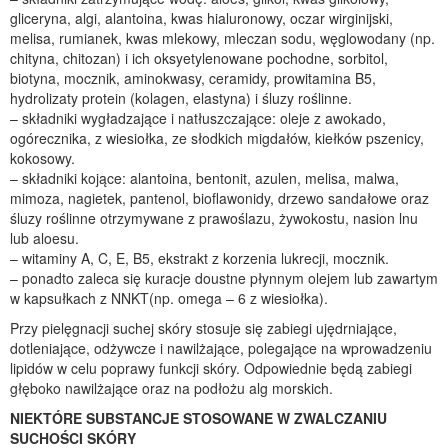
gliceryna, algi, alantoina, kwas hialuronowy, oczar wirginijski,
melisa, rumianek, kwas mlekowy, mleczan sodu, węglowodany (np.
chityna, chitozan) i ich oksyetylenowane pochodne, sorbitol,
biotyna, mocznik, aminokwasy, ceramidy, prowitamina B5,
hydrolizaty protein (kolagen, elastyna) i śluzy roślinne.
– składniki wygładzające i natłuszczające: oleje z awokado,
ogórecznika, z wiesiołka, ze słodkich migdałów, kiełków pszenicy,
kokosowy.
– składniki kojące: alantoina, bentonit, azulen, melisa, malwa,
mimoza, nagietek, pantenol, bioflawonidy, drzewo sandałowe oraz
śluzy roślinne otrzymywane z prawoślazu, żywokostu, nasion lnu
lub aloesu.
– witaminy A, C, E, B5, ekstrakt z korzenia lukrecji, mocznik.
– ponadto zaleca się kuracje doustne płynnym olejem lub zawartym
w kapsułkach z NNKT(np. omega – 6 z wiesiołka).
Przy pielęgnacji suchej skóry stosuje się zabiegi ujędrniające,
dotleniające, odżywcze i nawilżające, polegające na wprowadzeniu
lipidów w celu poprawy funkcji skóry. Odpowiednie będą zabiegi
głęboko nawilżające oraz na podłożu alg morskich.
NIEKTÓRE SUBSTANCJE STOSOWANE W ZWALCZANIU
SUCHOŚCI SKÓRY