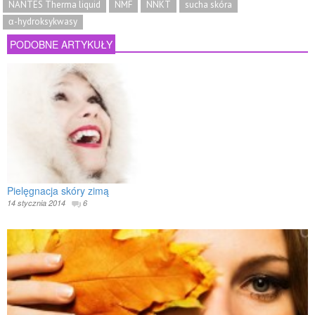
NANTES Therma liquid
NMF
NNKT
sucha skóra
α-hydroksykwasy
PODOBNE ARTYKUŁY
Pielęgnacja skóry zimą
14 stycznia 2014
6