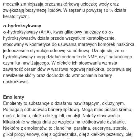
mocznik zmniejszają przeznaskórkową ucieczkę wody oraz
zwiększają biosyntezę lipidów. W stężeniu powyżej 10 % działa
keratolityczni.
α-hydroksykwasy
α-hydroksykwasy (AHA), kwas glikolowy należący do α-
hydroksykwasów działa przede wszystkim keratolitycznie,
stosowany w kosmetyce do usuwania martwych komórek naskórka,
jednocześnie stymuluje odnowę komórkową. Uznaje się, że α-
hydroksykwasy mogą działać podobnie do NMF, czyli naturalnego
czynnika nawilżającego. W efekcie ich stosowania wzrasta
zawartość ceramidów w warstwie rogowej naskórka, poprawia się
nawilżenie skóry oraz dochodzi do wzmocnienia bariery
naskórkowej.
Emolienty
Emolienty to substancje o działaniu nawilżającym, okluzyjnym.
Pomagają odbudować barierę lipidową. Mogą mieć postać kremu,
maści, lotionu, olejku do kąpieli, emulsji. Należy stosować je
kilkakrotnie w ciągu dnia ze względu na krótkotrwałe działanie.
Niektóre z emolientów, to : lanolina, parafina, euceryna, sterole,
glikol propylenowy, olej z ogórecznika, olej z kiełków pszenicy, olej