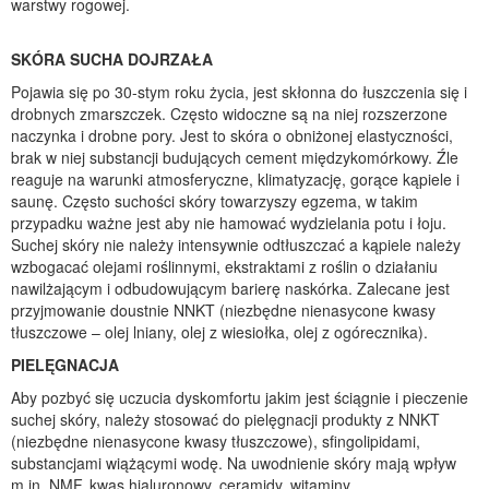
warstwy rogowej.
SKÓRA SUCHA DOJRZAŁA
Pojawia się po 30-stym roku życia, jest skłonna do łuszczenia się i
drobnych zmarszczek. Często widoczne są na niej rozszerzone
naczynka i drobne pory. Jest to skóra o obniżonej elastyczności,
brak w niej substancji budujących cement międzykomórkowy. Źle
reaguje na warunki atmosferyczne, klimatyzację, gorące kąpiele i
saunę. Często suchości skóry towarzyszy egzema, w takim
przypadku ważne jest aby nie hamować wydzielania potu i łoju.
Suchej skóry nie należy intensywnie odtłuszczać a kąpiele należy
wzbogacać olejami roślinnymi, ekstraktami z roślin o działaniu
nawilżającym i odbudowującym barierę naskórka. Zalecane jest
przyjmowanie doustnie NNKT (niezbędne nienasycone kwasy
tłuszczowe – olej lniany, olej z wiesiołka, olej z ogórecznika).
PIELĘGNACJA
Aby pozbyć się uczucia dyskomfortu jakim jest ściągnie i pieczenie
suchej skóry, należy stosować do pielęgnacji produkty z NNKT
(niezbędne nienasycone kwasy tłuszczowe), sfingolipidami,
substancjami wiążącymi wodę. Na uwodnienie skóry mają wpływ
m.in. NMF, kwas hialuronowy, ceramidy, witaminy,