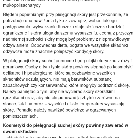
mukopolisacharydy.
Błędem popełnianym przy pielęgnacji skóry jest przekonanie, że
potrzebuje ona nawilżenia tylko z zewnątrz, wobec takiego
postępowania, wytwarzanie tłuszczu staje się jeszcze bardziej
ograniczone i skóra ulega dalszemu wysuszeniu. Jedną z przyczyn
nadmiernej suchości skóry mogą być problemy z nieprawidłowym
odżywianiem. Odpowiednia dieta, bogata we wszystkie składniki
odżywcze może znacznie polepszyć kondycję skóry.
W pielęgnacji skóry suchej pomocne będą olejki eteryczne z róży i
geraniowy. Osoby o tym typie skóry powinny sięgnąć po kosmetyki
delikatne i hipoalergiczne, które są pozbawione wszelkich
składników uczulających, nie mają barwników, substancji
zapachowych czy konserwantów, które mogłyby podrażnić skórę.
Należy pamiętać o tym, aby nie wycierać skóry szorstkimi
ręcznikami oraz, aby nie eksponować ją zbytnio zarówno na
słonce, jak i na mróz – wysokie i niskie temperatury wysuszają
skórę. Ponadto należy nawilżać powietrze w ogrzewanych
pomieszczeniach.
Kosmetyki do pielęgnacji suchej skóry powinny zawierać w
swoim składzie:
– składniki zatrzymujące wodę: aloes, glikol, kwas glikolowy,