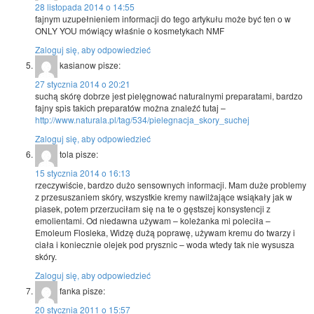
28 listopada 2014 o 14:55
fajnym uzupełnieniem informacji do tego artykułu może być ten o w
ONLY YOU mówiący właśnie o kosmetykach NMF
Zaloguj się, aby odpowiedzieć
kasianow
pisze:
27 stycznia 2014 o 20:21
suchą skórę dobrze jest pielęgnować naturalnymi preparatami, bardzo
fajny spis takich preparatów można znaleźć tutaj –
http://www.naturala.pl/tag/534/pielegnacja_skory_suchej
Zaloguj się, aby odpowiedzieć
tola
pisze:
15 stycznia 2014 o 16:13
rzeczywiście, bardzo dużo sensownych informacji. Mam duże problemy
z przesuszaniem skóry, wszystkie kremy nawilżające wsiąkały jak w
piasek, potem przerzuciłam się na te o gęstszej konsystencji z
emolientami. Od niedawna używam – koleżanka mi poleciła –
Emoleum Flosleka, Widzę dużą poprawę, używam kremu do twarzy i
ciała i koniecznie olejek pod prysznic – woda wtedy tak nie wysusza
skóry.
Zaloguj się, aby odpowiedzieć
fanka
pisze:
20 stycznia 2011 o 15:57