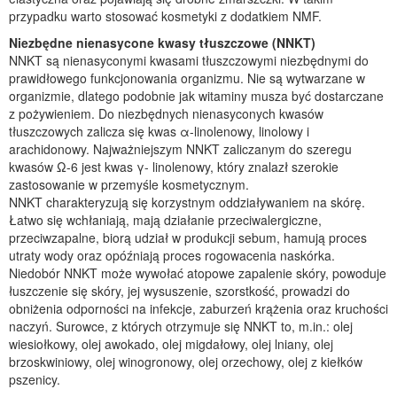
przypadku warto stosować kosmetyki z dodatkiem NMF.
Niezbędne nienasycone kwasy tłuszczowe (NNKT)
NNKT są nienasyconymi kwasami tłuszczowymi niezbędnymi do
prawidłowego funkcjonowania organizmu. Nie są wytwarzane w
organizmie, dlatego podobnie jak witaminy musza być dostarczane
z pożywieniem. Do niezbędnych nienasyconych kwasów
tłuszczowych zalicza się kwas α-linolenowy, linolowy i
arachidonowy. Najważniejszym NNKT zaliczanym do szeregu
kwasów Ω-6 jest kwas γ- linolenowy, który znalazł szerokie
zastosowanie w przemyśle kosmetycznym.
NNKT charakteryzują się korzystnym oddziaływaniem na skórę.
Łatwo się wchłaniają, mają działanie przeciwalergiczne,
przeciwzapalne, biorą udział w produkcji sebum, hamują proces
utraty wody oraz opóźniają proces rogowacenia naskórka.
Niedobór NNKT może wywołać atopowe zapalenie skóry, powoduje
łuszczenie się skóry, jej wysuszenie, szorstkość, prowadzi do
obniżenia odporności na infekcje, zaburzeń krążenia oraz kruchości
naczyń. Surowce, z których otrzymuje się NNKT to, m.in.: olej
wiesiołkowy, olej awokado, olej migdałowy, olej lniany, olej
brzoskwiniowy, olej winogronowy, olej orzechowy, olej z kiełków
pszenicy.