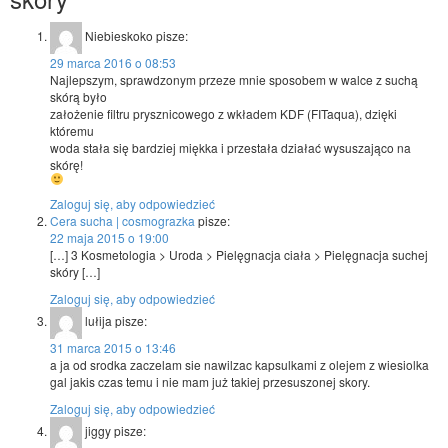
Niebieskoko
pisze:
29 marca 2016 o 08:53
Najlepszym, sprawdzonym przeze mnie sposobem w walce z suchą
skórą było
założenie filtru prysznicowego z wkładem KDF (FITaqua), dzięki
któremu
woda stała się bardziej miękka i przestała działać wysuszająco na
skórę!
Zaloguj się, aby odpowiedzieć
Cera sucha | cosmograzka
pisze:
22 maja 2015 o 19:00
[…] 3 Kosmetologia > Uroda > Pielęgnacja ciała > Pielęgnacja suchej
skóry […]
Zaloguj się, aby odpowiedzieć
lułija
pisze:
31 marca 2015 o 13:46
a ja od srodka zaczelam sie nawilzac kapsulkami z olejem z wiesiolka
gal jakis czas temu i nie mam już takiej przesuszonej skory.
Zaloguj się, aby odpowiedzieć
jiggy
pisze: