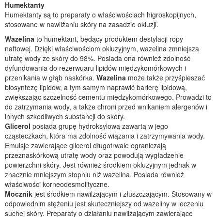
Humektanty
Humektanty są to preparaty o właściwościach higroskopijnych,
stosowane w nawilżaniu skóry na zasadzie okluzji.
Wazelina
to humektant, będący produktem destylacji ropy
naftowej. Dzięki właściwościom okluzyjnym, wazelina zmniejsza
utratę wody ze skóry do 98%. Posiada ona również zdolność
dyfundowania do rezerwuaru lipidów międzykomórkowych i
przenikania w głąb naskórka.
Wazelina
może także przyśpieszać
biosyntezę lipidów, a tym samym naprawić barierę lipidową,
zwiększając szczelność cementu międzykomórkowego. Prowadzi to
do zatrzymania wody, a także chroni przed wnikaniem alergenów i
innych szkodliwych substancji do skóry.
Glicerol
posiada grupę hydroksylową zawartą w jego
cząsteczkach, która ma zdolność wiązania i zatrzymywania wody.
Emulsje zawierające glicerol długotrwale ograniczają
przeznaskórkową utratę wody oraz powodują wygładzenie
powierzchni skóry. Jest również środkiem okluzyjnym jednak w
znacznie mniejszym stopniu niż wazelina. Posiada również
właściwości korneodesmolityczne.
Mocznik
jest środkiem nawilżającym i złuszczającym. Stosowany w
odpowiednim stężeniu jest skuteczniejszy od wazeliny w leczeniu
suchej skóry. Preparaty o działaniu nawilżającym zawierające