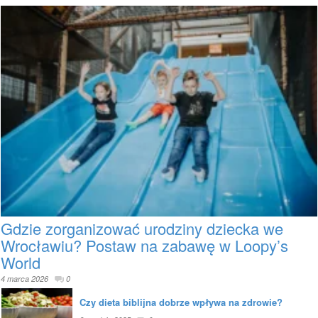
Gdzie zorganizować urodziny dziecka we
Wrocławiu? Postaw na zabawę w Loopy’s
World
4 marca 2026
0
Czy dieta biblijna dobrze wpływa na zdrowie?