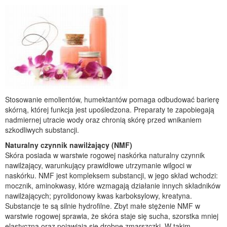
Stosowanie emolientów, humektantów pomaga odbudować barierę
skórną, której funkcja jest upośledzona. Preparaty te zapobiegają
nadmiernej utracie wody oraz chronią skórę przed wnikaniem
szkodliwych substancji.
Naturalny czynnik nawilżający (NMF)
Skóra posiada w warstwie rogowej naskórka naturalny czynnik
nawilżający, warunkujący prawidłowe utrzymanie wilgoci w
naskórku. NMF jest kompleksem substancji, w jego skład wchodzi:
mocznik, aminokwasy, które wzmagają działanie innych składników
nawilżających; pyrolidonowy kwas karboksylowy, kreatyna.
Substancje te są silnie hydrofilne. Zbyt małe stężenie NMF w
warstwie rogowej sprawia, że skóra staje się sucha, szorstka mniej
elastyczna oraz pojawiają się drobne zmarszczki. W takim