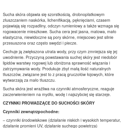
Sucha skóra objawia się szorstkością, drobnopłatkowym
złuszczaniem naskórka, lichenifikacją, pęknięciami, czasem
pojawiają się rozpadliny, odczyn rumieniowy a także wzmaga się
rogowacenie mieszkowe. Sucha cera jest jasna, matowa, mało
elastyczna, niewidoczne są pory skórne, miejscowo jest silnie
przesuszona oraz często swędzi i piecze.
Cechuje ją zwiększona utrata wody, przy czym zmniejsza się jej
uwodnienie. Przyczyną powstawania suchej skóry jest niedobór
lipidów warstwy rogowej lub obniżona sprawność wiązania i
zatrzymywania wody. Produkuje zbyt małą ilość naturalnych
tłuszczów, związane jest to z pracą gruczołów łojowych, które
wytwarzają za mało tłuszczu.
Sucha skóra jest wrażliwa na czynniki atmosferyczne, reaguje
zaczerwienieniem na mydło, wodę i najszybciej się starzeje.
CZYNNKI PROWADZĄCE DO SUCHOŚCI SKÓRY
Czynniki zewnątrzpochodne:
– czynniki środowiskowe (działanie niskich i wysokich temperatur,
działanie promieni UV, działanie suchego powietrza)