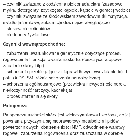
– czynniki związane z codzienną pielęgnacją ciała (zasadowe
mydła, detergenty, zbyt częste kąpiele, kąpiele w gorącej wodzie)
– czynniki związane ze środowiskiem zawodowym (klimatyzacja,
światło jarzeniowe, substancje drażniące, alergizujące)
– stosowanie retinoidów
– niedobory żywieniowe
Czynniki wewnątrzpochodne:
– zaburzenia uwarunkowane genetycznie dotyczące procesu
rogowacenia i funkcjonowania naskórka (łuszczyca, atopowe
zapalenie skóry i itp.)
– schorzenia przebiegające z nieprawidłowym wydzielanie łoju i
potu (AIDS, SM, różnie schorzenia neurologiczne)
– schorzenia ogólnoustrojowe (przewlekła niewydolność nerek,
niedoczynność tarczycy, kacheksja)
– proces starzenia się skóry
Patogeneza
Patogeneza suchości skóry jest wieloczynnikowa i złożona, do jej
powstania przyczynia się nieprawidłowy metabolizm lipidów
powierzchniowych, obniżenie ilości NMF, odwodnienie warstwy
rogowej, zaburzenia rogowacenia oraz złuszczania w obrębie