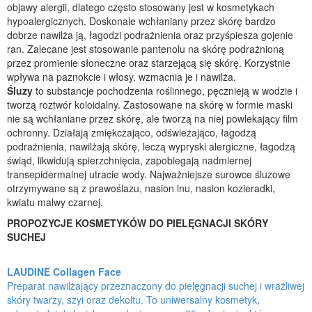
objawy alergii, dlatego często stosowany jest w kosmetykach
hypoalergicznych. Doskonale wchłaniany przez skórę bardzo
dobrze nawilża ją, łagodzi podrażnienia oraz przyśpiesza gojenie
ran. Zalecane jest stosowanie pantenolu na skórę podrażnioną
przez promienie słoneczne oraz starzejącą się skórę. Korzystnie
wpływa na paznokcie i włosy, wzmacnia je i nawilża.
Śluzy
to substancje pochodzenia roślinnego, pęcznieją w wodzie i
tworzą roztwór koloidalny. Zastosowane na skórę w formie maski
nie są wchłaniane przez skórę, ale tworzą na niej powlekający film
ochronny. Działają zmiękczająco, odświeżająco, łagodzą
podrażnienia, nawilżają skórę, leczą wypryski alergiczne, łagodzą
świąd, likwidują spierzchnięcia, zapobiegają nadmiernej
transepidermalnej utracie wody. Najważniejsze surowce śluzowe
otrzymywane są z prawoślazu, nasion lnu, nasion kozieradki,
kwiatu malwy czarnej.
PROPOZYCJE KOSMETYKÓW DO PIELĘGNACJI SKÓRY
SUCHEJ
LAUDINE Collagen Face
Preparat nawilżający przeznaczony do pielęgnacji suchej i wrażliwej
skóry twarzy, szyi oraz dekoltu. To uniwersalny kosmetyk,