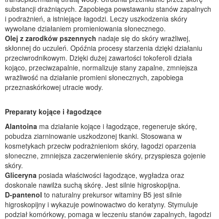
substancji drażniących. Zapobiega powstawaniu stanów zapalnych
i podrażnień, a istniejące łagodzi. Leczy uszkodzenia skóry
wywołane działaniem promieniowania słonecznego.
Olej z zarodków pszennych
nadaje się do skóry wrażliwej,
skłonnej do uczuleń. Opóźnia procesy starzenia dzięki działaniu
przeciwrodnikowym. Dzięki dużej zawartości tokoferoli działa
kojąco, przeciwzapalnie, normalizuje stany zapalne, zmniejsza
wrażliwość na działanie promieni słonecznych, zapobiega
przeznaskórkowej utracie wody.
Preparaty kojące i łagodzące
Alantoina
ma działanie kojące i łagodzące, regeneruje skórę,
pobudza ziarninowanie uszkodzonej tkanki. Stosowana w
kosmetykach przeciw podrażnieniom skóry, łagodzi oparzenia
słoneczne, zmniejsza zaczerwienienie skóry, przyspiesza gojenie
skóry.
Gliceryna
posiada właściwości łagodzące, wygładza oraz
doskonale nawilża suchą skórę. Jest silnie higroskopijna.
D-pantenol
to naturalny prekursor witaminy B5 jest silnie
higroskopijny i wykazuje powinowactwo do keratyny. Stymuluje
podział komórkowy, pomaga w leczeniu stanów zapalnych, łagodzi