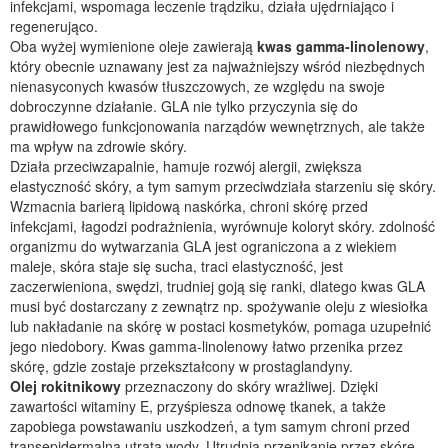
infekcjami, wspomaga leczenie trądziku, działa ujędrniająco i
regenerująco.
Oba wyżej wymienione oleje zawierają
kwas gamma-linolenowy
,
który obecnie uznawany jest za najważniejszy wśród niezbędnych
nienasyconych kwasów tłuszczowych, ze względu na swoje
dobroczynne działanie. GLA nie tylko przyczynia się do
prawidłowego funkcjonowania narządów wewnętrznych, ale także
ma wpływ na zdrowie skóry.
Działa przeciwzapalnie, hamuje rozwój alergii, zwiększa
elastyczność skóry, a tym samym przeciwdziała starzeniu się skóry.
Wzmacnia barierą lipidową naskórka, chroni skórę przed
infekcjami, łagodzi podrażnienia, wyrównuje koloryt skóry. zdolność
organizmu do wytwarzania GLA jest ograniczona a z wiekiem
maleje, skóra staje się sucha, traci elastyczność, jest
zaczerwieniona, swędzi, trudniej goją się ranki, dlatego kwas GLA
musi być dostarczany z zewnątrz np. spożywanie oleju z wiesiołka
lub nakładanie na skórę w postaci kosmetyków, pomaga uzupełnić
jego niedobory. Kwas gamma-linolenowy łatwo przenika przez
skórę, gdzie zostaje przekształcony w prostaglandyny.
Olej rokitnikowy
przeznaczony do skóry wrażliwej. Dzięki
zawartości witaminy E, przyśpiesza odnowę tkanek, a także
zapobiega powstawaniu uszkodzeń, a tym samym chroni przed
transepidermalną utratą wody. Utrudnia przenikanie przez skórę