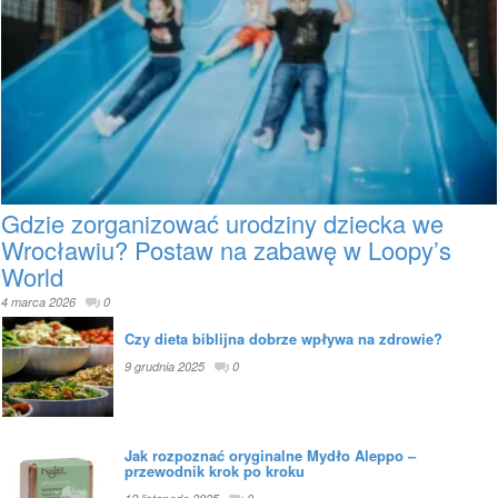
Gdzie zorganizować urodziny dziecka we
Wrocławiu? Postaw na zabawę w Loopy’s
World
4 marca 2026
0
Czy dieta biblijna dobrze wpływa na zdrowie?
9 grudnia 2025
0
Jak rozpoznać oryginalne Mydło Aleppo –
przewodnik krok po kroku