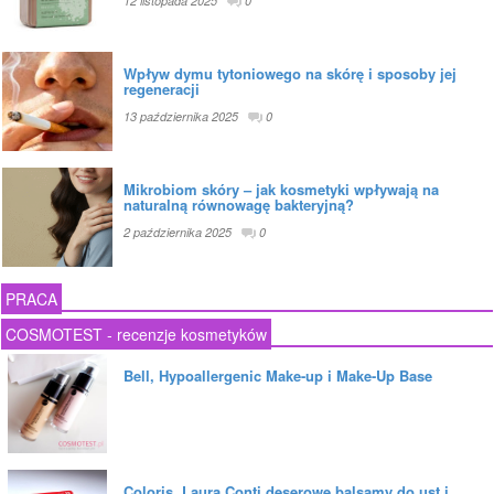
12 listopada 2025
0
Wpływ dymu tytoniowego na skórę i sposoby jej
regeneracji
13 października 2025
0
Mikrobiom skóry – jak kosmetyki wpływają na
naturalną równowagę bakteryjną?
2 października 2025
0
PRACA
COSMOTEST - recenzje kosmetyków
Bell, Hypoallergenic Make-up i Make-Up Base
Coloris, Laura Conti deserowe balsamy do ust i