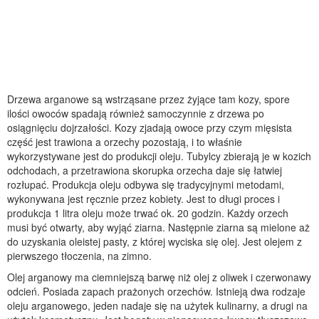
Drzewa arganowe są wstrząsane przez żyjące tam kozy, spore
ilości owoców spadają również samoczynnie z drzewa po
osiągnięciu dojrzałości. Kozy zjadają owoce przy czym mięsista
część jest trawiona a orzechy pozostają, i to właśnie
wykorzystywane jest do produkcji oleju. Tubylcy zbierają je w kozich
odchodach, a przetrawiona skorupka orzecha daje się łatwiej
rozłupać. Produkcja oleju odbywa się tradycyjnymi metodami,
wykonywana jest ręcznie przez kobiety. Jest to długi proces i
produkcja 1 litra oleju może trwać ok. 20 godzin. Każdy orzech
musi być otwarty, aby wyjąć ziarna. Następnie ziarna są mielone aż
do uzyskania oleistej pasty, z której wyciska się olej. Jest olejem z
pierwszego tłoczenia, na zimno.
Olej arganowy ma ciemniejszą barwę niż olej z oliwek i czerwonawy
odcień. Posiada zapach prażonych orzechów. Istnieją dwa rodzaje
oleju arganowego, jeden nadaje się na użytek kulinarny, a drugi na