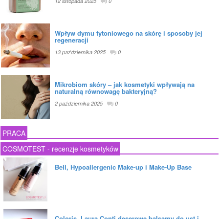
12 listopada 2025
0
Wpływ dymu tytoniowego na skórę i sposoby jej
regeneracji
13 października 2025
0
Mikrobiom skóry – jak kosmetyki wpływają na
naturalną równowagę bakteryjną?
2 października 2025
0
PRACA
COSMOTEST - recenzje kosmetyków
Bell, Hypoallergenic Make-up i Make-Up Base
Coloris, Laura Conti deserowe balsamy do ust i