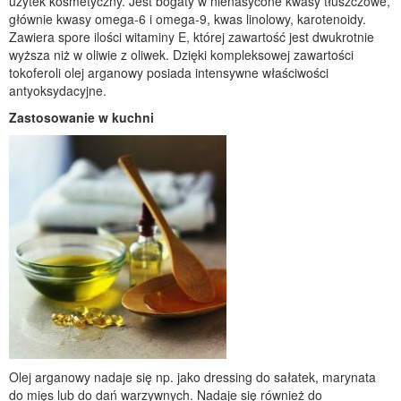
użytek kosmetyczny. Jest bogaty w nienasycone kwasy tłuszczowe,
głównie kwasy omega-6 i omega-9, kwas linolowy, karotenoidy.
Zawiera spore ilości witaminy E, której zawartość jest dwukrotnie
wyższa niż w oliwie z oliwek. Dzięki kompleksowej zawartości
tokoferoli olej arganowy posiada intensywne właściwości
antyoksydacyjne.
Zastosowanie w kuchni
Olej arganowy nadaje się np. jako dressing do sałatek, marynata
do mięs lub do dań warzywnych. Nadaje się również do