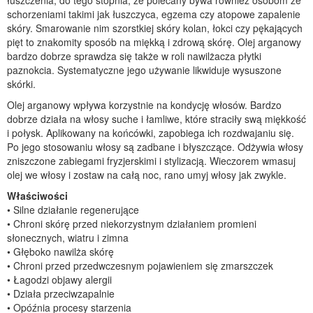
łuszczenia, do tego stopnia, że polecany bywa również osobom ze
schorzeniami takimi jak łuszczyca, egzema czy atopowe zapalenie
skóry. Smarowanie nim szorstkiej skóry kolan, łokci czy pękających
pięt to znakomity sposób na miękką i zdrową skórę. Olej arganowy
bardzo dobrze sprawdza się także w roli nawilżacza płytki
paznokcia. Systematyczne jego używanie likwiduje wysuszone
skórki.
Olej arganowy wpływa korzystnie na kondycję włosów. Bardzo
dobrze działa na włosy suche i łamliwe, które straciły swą miękkość
i połysk. Aplikowany na końcówki, zapobiega ich rozdwajaniu się.
Po jego stosowaniu włosy są zadbane i błyszczące. Odżywia włosy
zniszczone zabiegami fryzjerskimi i stylizacją. Wieczorem wmasuj
olej we włosy i zostaw na całą noc, rano umyj włosy jak zwykle.
Właściwości
• Silne działanie regenerujące
• Chroni skórę przed niekorzystnym działaniem promieni
słonecznych, wiatru i zimna
• Głęboko nawilża skórę
• Chroni przed przedwczesnym pojawieniem się zmarszczek
• Łagodzi objawy alergii
• Działa przeciwzapalnie
• Opóźnia procesy starzenia