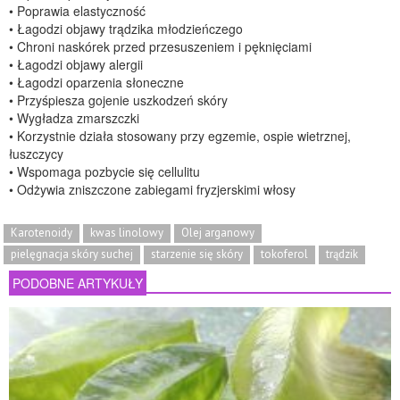
• Poprawia elastyczność
• Łagodzi objawy trądzika młodzieńczego
• Chroni naskórek przed przesuszeniem i pęknięciami
• Łagodzi objawy alergii
• Łagodzi oparzenia słoneczne
• Przyśpiesza gojenie uszkodzeń skóry
• Wygładza zmarszczki
• Korzystnie działa stosowany przy egzemie, ospie wietrznej,
łuszczycy
• Wspomaga pozbycie się cellulitu
• Odżywia zniszczone zabiegami fryzjerskimi włosy
Karotenoidy
kwas linolowy
Olej arganowy
pielęgnacja skóry suchej
starzenie się skóry
tokoferol
trądzik
PODOBNE ARTYKUŁY