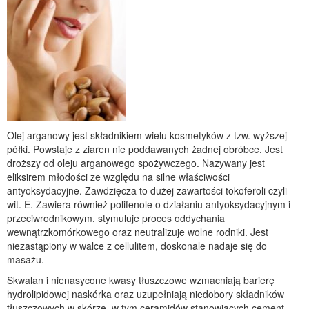
Olej arganowy jest składnikiem wielu kosmetyków z tzw. wyższej
półki. Powstaje z ziaren nie poddawanych żadnej obróbce. Jest
droższy od oleju arganowego spożywczego. Nazywany jest
eliksirem młodości ze względu na silne właściwości
antyoksydacyjne. Zawdzięcza to dużej zawartości tokoferoli czyli
wit. E. Zawiera również polifenole o działaniu antyoksydacyjnym i
przeciwrodnikowym, stymuluje proces oddychania
wewnątrzkomórkowego oraz neutralizuje wolne rodniki. Jest
niezastąpiony w walce z cellulitem, doskonale nadaje się do
masażu.
Skwalan i nienasycone kwasy tłuszczowe wzmacniają barierę
hydrolipidowej naskórka oraz uzupełniają niedobory składników
tłuszczowych w skórze, w tym ceramidów stanowiących cement