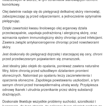
komórkowy.
Olej świetnie nadaje się do pielęgnacji delikatnej skóry niemowląt,
zabezpieczając ją przed odparzeniami, a jednocześnie optymalnie
pielęgnując.
Dzięki zawartości kwasu linolowego olej arganowy działa
przeciwzapalnie, uspokaja podrażnioną i alergiczną skórę, oraz
wzmacnia system immunologiczny skóry chroniąc przed infekcjami.
Zawiera związki antykancerogenne chroniąc przed nowotworami
skóry.
Jest doskonały do pielęgnacji dojrzałej i starzejącej się cery, chroni
przed przedwczesnym pojawianiem się zmarszczek.
Jest idealny jako olejek do opalania, ponieważ zawiera naturalne
filtry, które chronią przed szkodliwym działaniem promieni
słonecznych. Natomiast po opalaniu leczy zaczerwienienia i
oparzenia słoneczne. Zapobiega powstawaniu uszkodzeń, a tym
samym chroni przed transepidermalną utratą wody. Przyśpiesza
odnowę tkanek i utrudnia przenikanie przez skórę substancji
drażniących.
Doskonale likwiduje wszystkie problemy suchości, szorstkości i