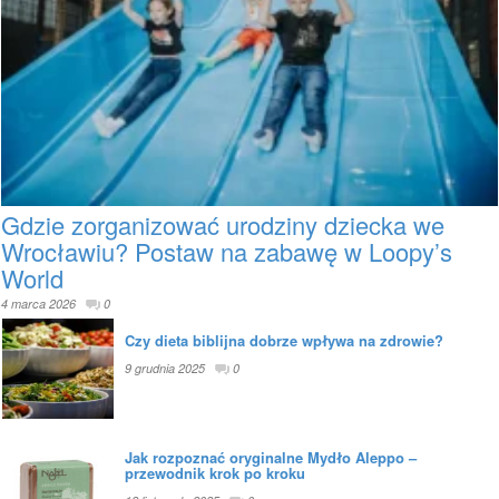
Gdzie zorganizować urodziny dziecka we
Wrocławiu? Postaw na zabawę w Loopy’s
World
4 marca 2026
0
Czy dieta biblijna dobrze wpływa na zdrowie?
9 grudnia 2025
0
Jak rozpoznać oryginalne Mydło Aleppo –
przewodnik krok po kroku