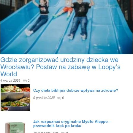
Gdzie zorganizować urodziny dziecka we
Wrocławiu? Postaw na zabawę w Loopy’s
World
4 marca 2026
0
Czy dieta biblijna dobrze wpływa na zdrowie?
9 grudnia 2025
0
Jak rozpoznać oryginalne Mydło Aleppo –
przewodnik krok po kroku
12 listopada 2025
0