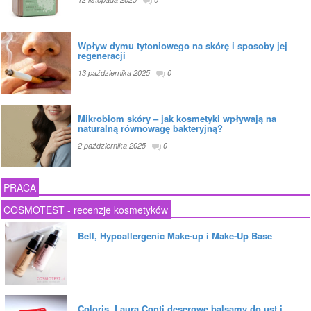
Wpływ dymu tytoniowego na skórę i sposoby jej
regeneracji
13 października 2025
0
Mikrobiom skóry – jak kosmetyki wpływają na
naturalną równowagę bakteryjną?
2 października 2025
0
PRACA
COSMOTEST - recenzje kosmetyków
Bell, Hypoallergenic Make-up i Make-Up Base
Coloris, Laura Conti deserowe balsamy do ust i