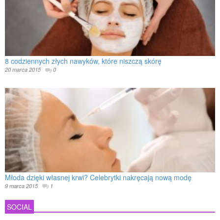
8 codziennych złych nawyków, które niszczą skórę
20 marca 2015
0
Młoda dzięki własnej krwi? Celebrytki nakręcają nową modę
9 marca 2015
1
SOCIAL