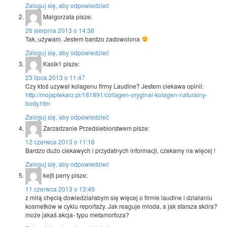
Zaloguj się, aby odpowiedzieć
Małgorzata
pisze:
26 sierpnia 2013 o 14:38
Tak, używam. Jestem bardzo zadowolona
Zaloguj się, aby odpowiedzieć
Kasik1
pisze:
23 lipca 2013 o 11:47
Czy ktoś uzywał kolagenu firmy Laudine? Jestem ciekawa opinii:
http://mojaptekarz.pl/181891/collagen-oryginal-kolagen-naturalny-
body.htm
Zaloguj się, aby odpowiedzieć
Zarzadzanie Przedsiebiorstwem
pisze:
12 czerwca 2013 o 11:16
Bardzo dużo ciekawych i przydatnych informacji, czekamy na więcej !
Zaloguj się, aby odpowiedzieć
kejti perry
pisze:
11 czerwca 2013 o 13:49
z miłą chęcią dowiedziałabym się więcej o firmie laudine i działaniu
kosmetków w cyklu reportaży. Jak reaguje młoda, a jak starsza skóra?
może jakaś akcja- typu metamorfoza?