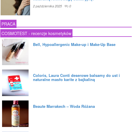
2 października 2025
0
PRACA
COSMOTEST - recenzje kosmetyków
Bell, Hypoallergenic Make-up i Make-Up Base
Coloris, Laura Conti deserowe balsamy do ust i
naturalne masło karite z bajkaliną
Beaute Marrakech – Woda Różana