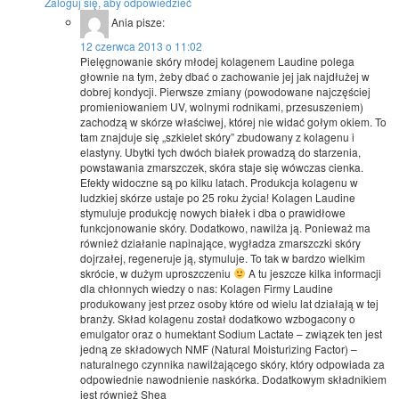
Zaloguj się, aby odpowiedzieć
Ania
pisze:
12 czerwca 2013 o 11:02
Pielęgnowanie skóry młodej kolagenem Laudine polega
głownie na tym, żeby dbać o zachowanie jej jak najdłużej w
dobrej kondycji. Pierwsze zmiany (powodowane najczęściej
promieniowaniem UV, wolnymi rodnikami, przesuszeniem)
zachodzą w skórze właściwej, której nie widać gołym okiem. To
tam znajduje się „szkielet skóry” zbudowany z kolagenu i
elastyny. Ubytki tych dwóch białek prowadzą do starzenia,
powstawania zmarszczek, skóra staje się wówczas cienka.
Efekty widoczne są po kilku latach. Produkcja kolagenu w
ludzkiej skórze ustaje po 25 roku życia! Kolagen Laudine
stymuluje produkcję nowych białek i dba o prawidłowe
funkcjonowanie skóry. Dodatkowo, nawilża ją. Ponieważ ma
również działanie napinające, wygładza zmarszczki skóry
dojrzałej, regeneruje ją, stymuluje. To tak w bardzo wielkim
skrócie, w dużym uproszczeniu
A tu jeszcze kilka informacji
dla chłonnych wiedzy o nas: Kolagen Firmy Laudine
produkowany jest przez osoby które od wielu lat działają w tej
branży. Skład kolagenu został dodatkowo wzbogacony o
emulgator oraz o humektant Sodium Lactate – związek ten jest
jedną ze składowych NMF (Natural Moisturizing Factor) –
naturalnego czynnika nawilżającego skóry, który odpowiada za
odpowiednie nawodnienie naskórka. Dodatkowym składnikiem
jest również Shea