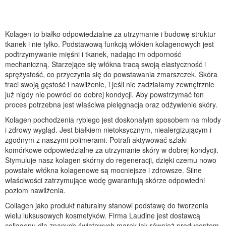
Kolagen to białko odpowiedzialne za utrzymanie i budowę struktur
tkanek i nie tylko. Podstawową funkcją włókien kolagenowych jest
podtrzymywanie mięśni i tkanek, nadając im odporność
mechaniczną. Starzejące się włókna tracą swoją elastyczność i
sprężystość, co przyczynia się do powstawania zmarszczek. Skóra
traci swoją gęstość i nawilżenie, i jeśli nie zadziałamy zewnętrznie
już nigdy nie powróci do dobrej kondycji. Aby powstrzymać ten
proces potrzebna jest właściwa pielęgnacja oraz odżywienie skóry.
Kolagen pochodzenia rybiego jest doskonałym sposobem na młody
i zdrowy wygląd. Jest białkiem nietoksycznym, niealergizującym i
zgodnym z naszymi polimerami. Potrafi aktywować szlaki
komórkowe odpowiedzialne za utrzymanie skóry w dobrej kondycji.
Stymuluje nasz kolagen skórny do regeneracji, dzięki czemu nowo
powstałe włókna kolagenowe są mocniejsze i zdrowsze. Silne
właściwości zatrzymujące wodę gwarantują skórze odpowiedni
poziom nawilżenia.
Collagen jako produkt naturalny stanowi podstawę do tworzenia
wielu luksusowych kosmetyków. Firma Laudine jest dostawcą
collagenu dla znanych światowych marek jak również producentem