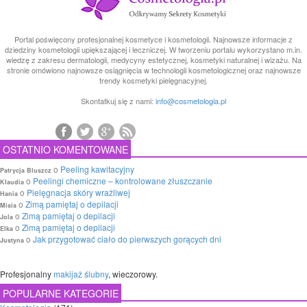
Portal poświęcony profesjonalnej kosmetyce i kosmetologii. Najnowsze informacje z
dziedziny kosmetologii upiększającej i leczniczej. W tworzeniu portalu wykorzystano m.in.
wiedzę z zakresu dermatologii, medycyny estetycznej, kosmetyki naturalnej i wizażu. Na
stronie omówiono najnowsze osiągnięcia w technologii kosmetologicznej oraz najnowsze
trendy kosmetyki pielęgnacyjnej.
Skontatkuj się z nami:
info@cosmetologia.pl
OSTATNIO KOMENTOWANE
o
Peeling kawitacyjny
Patrycja Bluszcz
o
Peelingi chemiczne – kontrolowane złuszczanie
Klaudia
o
Pielęgnacja skóry wrażliwej
Hania
o
Zimą pamiętaj o depilacji
Misia
o
Zimą pamiętaj o depilacji
Jola
o
Zimą pamiętaj o depilacji
Elka
o
Jak przygotować ciało do pierwszych gorących dni
Justyna
Profesjonalny
makijaż ślubny
, wieczorowy.
POPULARNE KATEGORIE