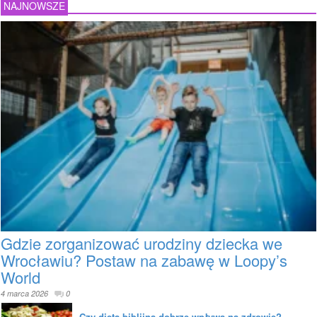
NAJNOWSZE
Gdzie zorganizować urodziny dziecka we
Wrocławiu? Postaw na zabawę w Loopy’s
World
4 marca 2026
0
Czy dieta biblijna dobrze wpływa na zdrowie?