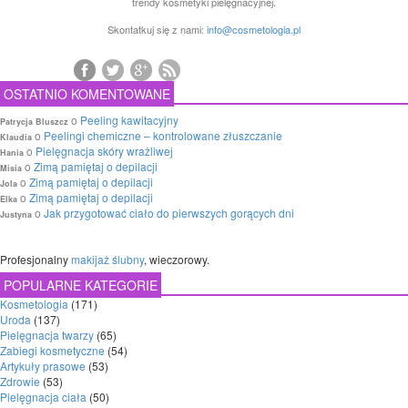
trendy kosmetyki pielęgnacyjnej.
Skontatkuj się z nami:
info@cosmetologia.pl
OSTATNIO KOMENTOWANE
o
Peeling kawitacyjny
Patrycja Bluszcz
o
Peelingi chemiczne – kontrolowane złuszczanie
Klaudia
o
Pielęgnacja skóry wrażliwej
Hania
o
Zimą pamiętaj o depilacji
Misia
o
Zimą pamiętaj o depilacji
Jola
o
Zimą pamiętaj o depilacji
Elka
o
Jak przygotować ciało do pierwszych gorących dni
Justyna
Profesjonalny
makijaż ślubny
, wieczorowy.
POPULARNE KATEGORIE
Kosmetologia
(171)
Uroda
(137)
Pielęgnacja twarzy
(65)
Zabiegi kosmetyczne
(54)
Artykuły prasowe
(53)
Zdrowie
(53)
Pielęgnacja ciała
(50)