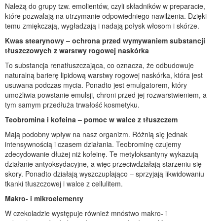
Należą do grupy tzw. emolientów, czyli składników w preparacie,
które pozwalają na utrzymanie odpowiedniego nawilżenia. Dzięki
temu zmiękczają, wygładzają i nadają połysk włosom i skórze.
Kwas stearynowy – ochrona przed wymywaniem substancji
tłuszczowych z warstwy rogowej naskórka
To substancja renatłuszczająca, co oznacza, że odbudowuje
naturalną barierę lipidową warstwy rogowej naskórka, która jest
usuwana podczas mycia. Ponadto jest emulgatorem, który
umożliwia powstanie emulsji, chroni przed jej rozwarstwieniem, a
tym samym przedłuża trwałość kosmetyku.
Teobromina i kofeina – pomoc w walce z tłuszczem
Mają podobny wpływ na nasz organizm. Różnią się jednak
intensywnością i czasem działania. Teobrominę czujemy
zdecydowanie dłużej niż kofeinę. Te metyloksantyny wykazują
działanie antyoksydacyjne, a więc przeciwdziałają starzeniu się
skory. Ponadto działają wyszczuplająco – sprzyjają likwidowaniu
tkanki tłuszczowej i walce z cellulitem.
Makro- i mikroelementy
W czekoladzie występuje również mnóstwo makro- i