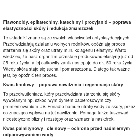
Flawonoidy, epikatechiny, katechiny i procyjanid – poprawa
elastyczności skóry i redukcja zmarszczek
Te składniki znane są ze swoich właściwości antyoksydacyjnych.
Przeciwdziałają działaniu wolnych rodników, opóźniają proces
starzenia się skóry oraz utraty m.in. kolagenu i elastyny. Warto
wiedzieć, że nasz organizm przestaje produkować elastynę już od
25 roku życia, a jej całkowity zanik następuje do ok. 50 roku życia.
Wtedy skóra staje się sucha i pomarszczona. Dlatego tak ważne
jest, by opóźnić ten proces.
Kwas linolowy – poprawa nawilżenia i regeneracja skóry
To przeciwutleniacz, który przeciwdziała starzeniu się skóry
wywołanym np. szkodliwym dymem papierosowym czy
promieniowaniem UV. Ponadto hamuje utratę wody ze skóry, przez
co znacząco wpływa na jej nawilżenie. Pomaga także tuszować
nieestetyczne blizny i rozstępy oraz wzmacnia naskórek.
Kwas palmitynowy i oleinowy – ochrona przed nadmiernym
odparowywaniem wody