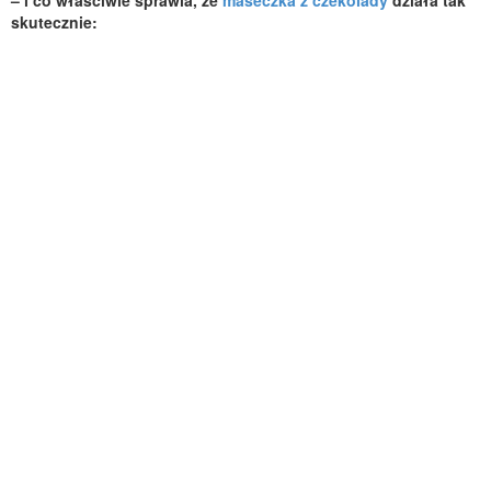
– i co właściwie sprawia, że
maseczka z czekolady
działa tak
skutecznie: