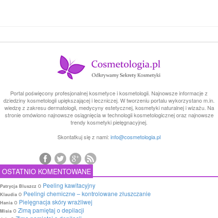
Portal poświęcony profesjonalnej kosmetyce i kosmetologii. Najnowsze informacje z
dziedziny kosmetologii upiększającej i leczniczej. W tworzeniu portalu wykorzystano m.in.
wiedzę z zakresu dermatologii, medycyny estetycznej, kosmetyki naturalnej i wizażu. Na
stronie omówiono najnowsze osiągnięcia w technologii kosmetologicznej oraz najnowsze
trendy kosmetyki pielęgnacyjnej.
Skontatkuj się z nami:
info@cosmetologia.pl
OSTATNIO KOMENTOWANE
o
Peeling kawitacyjny
Patrycja Bluszcz
o
Peelingi chemiczne – kontrolowane złuszczanie
Klaudia
o
Pielęgnacja skóry wrażliwej
Hania
o
Zimą pamiętaj o depilacji
Misia