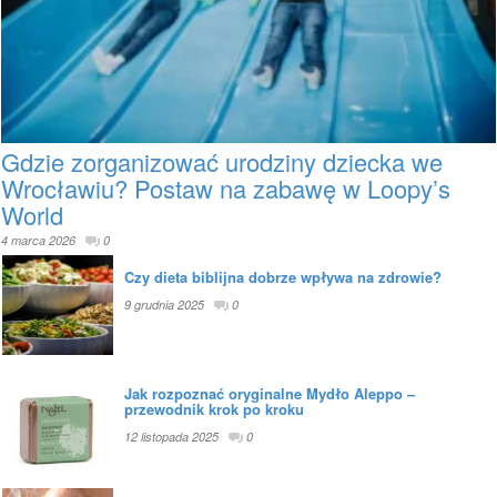
Gdzie zorganizować urodziny dziecka we
Wrocławiu? Postaw na zabawę w Loopy’s
World
4 marca 2026
0
Czy dieta biblijna dobrze wpływa na zdrowie?
9 grudnia 2025
0
Jak rozpoznać oryginalne Mydło Aleppo –
przewodnik krok po kroku
12 listopada 2025
0