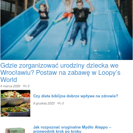
Gdzie zorganizować urodziny dziecka we
Wrocławiu? Postaw na zabawę w Loopy’s
World
4 marca 2026
0
Czy dieta biblijna dobrze wpływa na zdrowie?
9 grudnia 2025
0
Jak rozpoznać oryginalne Mydło Aleppo –
przewodnik krok po kroku