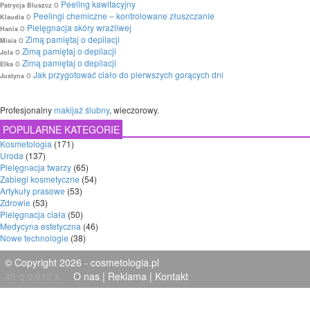
o
Peeling kawitacyjny
Patrycja Bluszcz
o
Peelingi chemiczne – kontrolowane złuszczanie
Klaudia
o
Pielęgnacja skóry wrażliwej
Hania
o
Zimą pamiętaj o depilacji
Misia
o
Zimą pamiętaj o depilacji
Jola
o
Zimą pamiętaj o depilacji
Elka
o
Jak przygotować ciało do pierwszych gorących dni
Justyna
Profesjonalny
makijaż ślubny
, wieczorowy.
POPULARNE KATEGORIE
Kosmetologia
(171)
Uroda
(137)
Pielęgnacja twarzy
(65)
Zabiegi kosmetyczne
(54)
Artykuły prasowe
(53)
Zdrowie
(53)
Pielęgnacja ciała
(50)
Medycyna estetyczna
(46)
Nowe technologie
(38)
© Copyright 2026 - cosmetologia.pl
45 q 0,912 s
O nas
|
Reklama
|
Kontakt