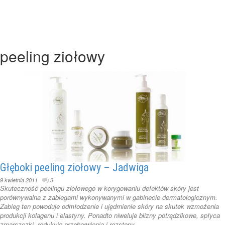
peeling ziołowy
Głęboki peeling ziołowy – Jadwiga
9 kwietnia 2011
3
Skuteczność peelingu ziołowego w korygowaniu defektów skóry jest
porównywalna z zabiegami wykonywanymi w gabinecie dermatologicznym.
Zabieg ten powoduje odmłodzenie i ujędrnienie skóry na skutek wzmożenia
produkcji kolagenu i elastyny. Ponadto niweluje blizny potrądzikowe, spłyca
zmarszczki, redukuje przebarwienia i rozstępy ...