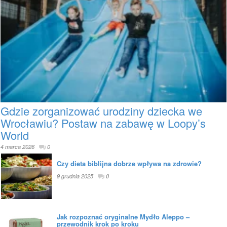
Gdzie zorganizować urodziny dziecka we
Wrocławiu? Postaw na zabawę w Loopy’s
World
4 marca 2026
0
Czy dieta biblijna dobrze wpływa na zdrowie?
9 grudnia 2025
0
Jak rozpoznać oryginalne Mydło Aleppo –
przewodnik krok po kroku