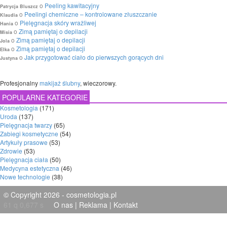
o
Peeling kawitacyjny
Patrycja Bluszcz
o
Peelingi chemiczne – kontrolowane złuszczanie
Klaudia
o
Pielęgnacja skóry wrażliwej
Hania
o
Zimą pamiętaj o depilacji
Misia
o
Zimą pamiętaj o depilacji
Jola
o
Zimą pamiętaj o depilacji
Elka
o
Jak przygotować ciało do pierwszych gorących dni
Justyna
Profesjonalny
makijaż ślubny
, wieczorowy.
POPULARNE KATEGORIE
Kosmetologia
(171)
Uroda
(137)
Pielęgnacja twarzy
(65)
Zabiegi kosmetyczne
(54)
Artykuły prasowe
(53)
Zdrowie
(53)
Pielęgnacja ciała
(50)
Medycyna estetyczna
(46)
Nowe technologie
(38)
© Copyright 2026 - cosmetologia.pl
61 q 0,677 s
O nas
|
Reklama
|
Kontakt