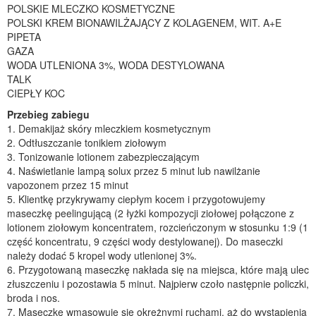
POLSKIE MLECZKO KOSMETYCZNE
POLSKI KREM BIONAWILŻAJĄCY Z KOLAGENEM, WIT. A+E
PIPETA
GAZA
WODA UTLENIONA 3%, WODA DESTYLOWANA
TALK
CIEPŁY KOC
Przebieg zabiegu
1. Demakijaż skóry mleczkiem kosmetycznym
2. Odtłuszczanie tonikiem ziołowym
3. Tonizowanie lotionem zabezpieczającym
4. Naświetlanie lampą solux przez 5 minut lub nawilżanie
vapozonem przez 15 minut
5. Klientkę przykrywamy ciepłym kocem i przygotowujemy
maseczkę peelingującą (2 łyżki kompozycji ziołowej połączone z
lotionem ziołowym koncentratem, rozcieńczonym w stosunku 1:9 (1
część koncentratu, 9 części wody destylowanej). Do maseczki
należy dodać 5 kropel wody utlenionej 3%.
6. Przygotowaną maseczkę nakłada się na miejsca, które mają ulec
złuszczeniu i pozostawia 5 minut. Najpierw czoło następnie policzki,
broda i nos.
7. Maseczkę wmasowuje się okrężnymi ruchami, aż do wystąpienia