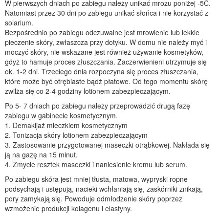
W pierwszych dniach po zabiegu należy unikać mrozu poniżej -5C.
Natomiast przez 30 dni po zabiegu unikać słońca i nie korzystać z
solarium.
Bezpośrednio po zabiegu odczuwalne jest mrowienie lub lekkie
pieczenie skóry, zwłaszcza przy dotyku. W domu nie należy myć i
moczyć skóry, nie wskazane jest również używanie kosmetyków,
gdyż to hamuje proces złuszczania. Zaczerwienieni utrzymuje się
ok. 1-2 dni. Trzeciego dnia rozpoczyna się proces złuszczania,
które może być otrębiaste bądź płatowe. Od tego momentu skórę
zwilża się co 2-4 godziny lotionem zabezpieczającym.
Po 5- 7 dniach po zabiegu należy przeprowadzić drugą fazę
zabiegu w gabinecie kosmetycznym.
1. Demakijaż mleczkiem kosmetycznym
2. Tonizacja skóry lotionem zabezpieczającym
3. Zastosowanie przygotowanej maseczki otrąbkowej. Nakłada się
ją na gazę na 15 minut.
4. Zmycie resztek maseczki i naniesienie kremu lub serum.
Po zabiegu skóra jest mniej tłusta, matowa, wypryski ropne
podsychają i ustępują, nacieki wchłaniają się, zaskórniki znikają,
pory zamykają się. Powoduje odmłodzenie skóry poprzez
wzmożenie produkcji kolagenu i elastyny.