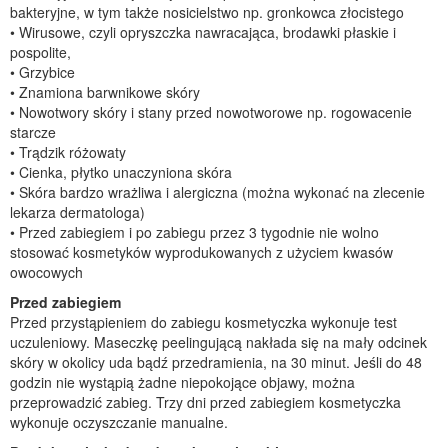
bakteryjne, w tym także nosicielstwo np. gronkowca złocistego
• Wirusowe, czyli opryszczka nawracająca, brodawki płaskie i
pospolite,
• Grzybice
• Znamiona barwnikowe skóry
• Nowotwory skóry i stany przed nowotworowe np. rogowacenie
starcze
• Trądzik różowaty
• Cienka, płytko unaczyniona skóra
• Skóra bardzo wrażliwa i alergiczna (można wykonać na zlecenie
lekarza dermatologa)
• Przed zabiegiem i po zabiegu przez 3 tygodnie nie wolno
stosować kosmetyków wyprodukowanych z użyciem kwasów
owocowych
Przed zabiegiem
Przed przystąpieniem do zabiegu kosmetyczka wykonuje test
uczuleniowy. Maseczkę peelingującą nakłada się na mały odcinek
skóry w okolicy uda bądź przedramienia, na 30 minut. Jeśli do 48
godzin nie wystąpią żadne niepokojące objawy, można
przeprowadzić zabieg. Trzy dni przed zabiegiem kosmetyczka
wykonuje oczyszczanie manualne.