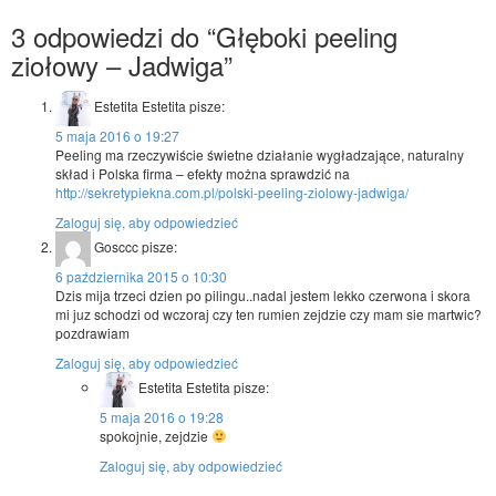
3 odpowiedzi do “Głęboki peeling
ziołowy – Jadwiga”
Estetita Estetita
pisze:
5 maja 2016 o 19:27
Peeling ma rzeczywiście świetne działanie wygładzające, naturalny
skład i Polska firma – efekty można sprawdzić na
http://sekretypiekna.com.pl/polski-peeling-ziolowy-jadwiga/
Zaloguj się, aby odpowiedzieć
Gosccc
pisze:
6 października 2015 o 10:30
Dzis mija trzeci dzien po pilingu..nadal jestem lekko czerwona i skora
mi juz schodzi od wczoraj czy ten rumien zejdzie czy mam sie martwic?
pozdrawiam
Zaloguj się, aby odpowiedzieć
Estetita Estetita
pisze:
5 maja 2016 o 19:28
spokojnie, zejdzie
Zaloguj się, aby odpowiedzieć