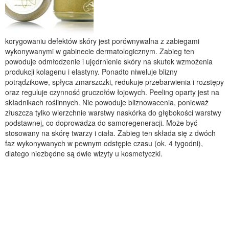
korygowaniu defektów skóry jest porównywalna z zabiegami
wykonywanymi w gabinecie dermatologicznym. Zabieg ten
powoduje odmłodzenie i ujędrnienie skóry na skutek wzmożenia
produkcji kolagenu i elastyny. Ponadto niweluje blizny
potrądzikowe, spłyca zmarszczki, redukuje przebarwienia i rozstępy
oraz reguluje czynność gruczołów łojowych. Peeling oparty jest na
składnikach roślinnych. Nie powoduje bliznowacenia, ponieważ
złuszcza tylko wierzchnie warstwy naskórka do głębokości warstwy
podstawnej, co doprowadza do samoregeneracji. Może być
stosowany na skórę twarzy i ciała. Zabieg ten składa się z dwóch
faz wykonywanych w pewnym odstępie czasu (ok. 4 tygodni),
dlatego niezbędne są dwie wizyty u kosmetyczki.