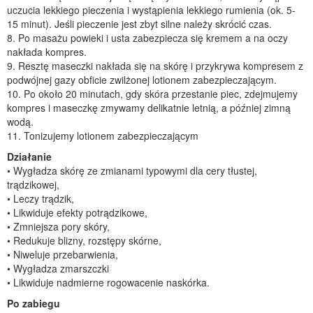
uczucia lekkiego pieczenia i wystąpienia lekkiego rumienia (ok. 5-
15 minut). Jeśli pieczenie jest zbyt silne należy skrócić czas.
8. Po masażu powieki i usta zabezpiecza się kremem a na oczy
nakłada kompres.
9. Resztę maseczki nakłada się na skórę i przykrywa kompresem z
podwójnej gazy obficie zwilżonej lotionem zabezpieczającym.
10. Po około 20 minutach, gdy skóra przestanie piec, zdejmujemy
kompres i maseczkę zmywamy delikatnie letnią, a później zimną
wodą.
11. Tonizujemy lotionem zabezpieczającym
Działanie
• Wygładza skórę ze zmianami typowymi dla cery tłustej,
trądzikowej,
• Leczy trądzik,
• Likwiduje efekty potrądzikowe,
• Zmniejsza pory skóry,
• Redukuje blizny, rozstępy skórne,
• Niweluje przebarwienia,
• Wygładza zmarszczki
• Likwiduje nadmierne rogowacenie naskórka.
Po zabiegu