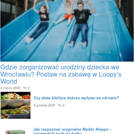
Gdzie zorganizować urodziny dziecka we
Wrocławiu? Postaw na zabawę w Loopy’s
World
4 marca 2026
0
Czy dieta biblijna dobrze wpływa na zdrowie?
9 grudnia 2025
0
Jak rozpoznać oryginalne Mydło Aleppo –
przewodnik krok po kroku