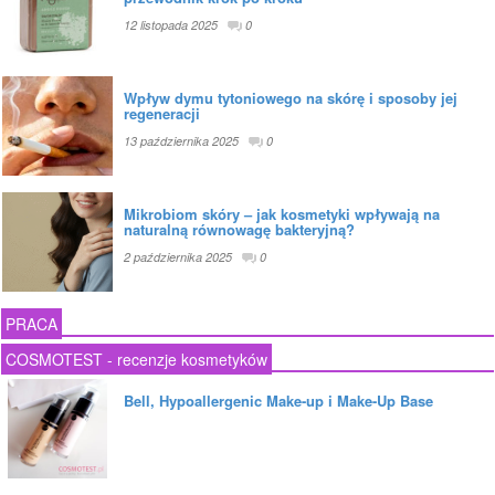
12 listopada 2025
0
Wpływ dymu tytoniowego na skórę i sposoby jej
regeneracji
13 października 2025
0
Mikrobiom skóry – jak kosmetyki wpływają na
naturalną równowagę bakteryjną?
2 października 2025
0
PRACA
COSMOTEST - recenzje kosmetyków
Bell, Hypoallergenic Make-up i Make-Up Base