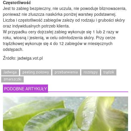
Częstotliwość
Jest to zabieg bezpieczny, nie uczula, nie powoduje bliznowacenia,
ponieważ nie złuszcza naskórka poniżej warstwy podstawnej.
Liczba i częstotliwość zabiegów zależy od rodzaju i grubości skóry
oraz indywidualnych potrzeb klienta.
W przypadku cery dojrzałej zabieg wykonuje się 1 lub 2 razy w
roku, wiosną i jesienią, w celu odmłodzenia skóry. Przy cerze
trądzikowej wykonuje się 4 do 12 zabiegów w miesięcznych
odstępach.
Źródło: jadwiga.vot.pl
Jadwiga
peeling ziołowy
przebarwienia
rozstępy
trądzik
zmarszczki
PODOBNE ARTYKUŁY