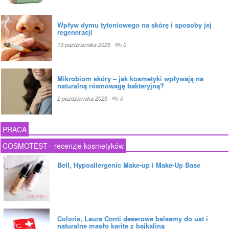
Wpływ dymu tytoniowego na skórę i sposoby jej
regeneracji
13 października 2025
0
Mikrobiom skóry – jak kosmetyki wpływają na
naturalną równowagę bakteryjną?
2 października 2025
0
PRACA
COSMOTEST - recenzje kosmetyków
Bell, Hypoallergenic Make-up i Make-Up Base
Coloris, Laura Conti deserowe balsamy do ust i
naturalne masło karite z bajkaliną