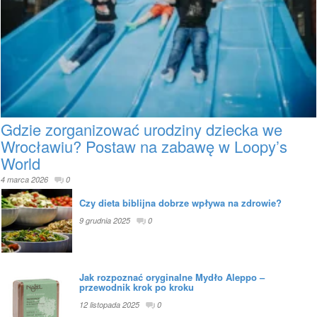
Gdzie zorganizować urodziny dziecka we
Wrocławiu? Postaw na zabawę w Loopy’s
World
4 marca 2026
0
Czy dieta biblijna dobrze wpływa na zdrowie?
9 grudnia 2025
0
Jak rozpoznać oryginalne Mydło Aleppo –
przewodnik krok po kroku
12 listopada 2025
0