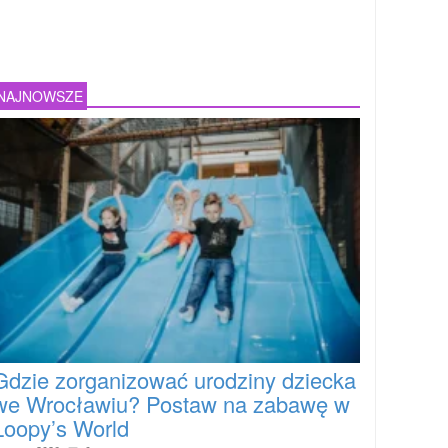
NAJNOWSZE
Gdzie zorganizować urodziny dziecka
we Wrocławiu? Postaw na zabawę w
Loopy’s World