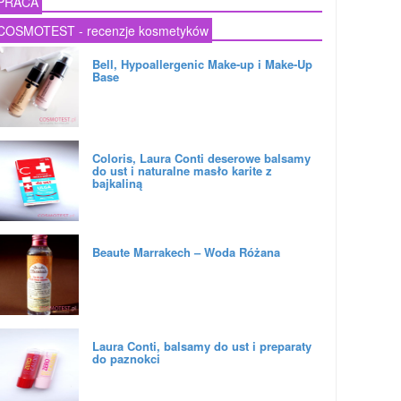
PRACA
COSMOTEST - recenzje kosmetyków
Bell, Hypoallergenic Make-up i Make-Up
Base
Coloris, Laura Conti deserowe balsamy
do ust i naturalne masło karite z
bajkaliną
Beaute Marrakech – Woda Różana
Laura Conti, balsamy do ust i preparaty
do paznokci