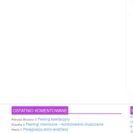
OSTATNIO KOMENTOWANE
K
o
Peeling kawitacyjny
Patrycja Bluszcz
U
o
Peelingi chemiczne – kontrolowane złuszczanie
Klaudia
P
o
Pielęgnacja skóry wrażliwej
Hania
Z