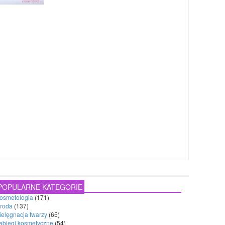
POPULARNE KATEGORIE
osmetologia
(171)
roda
(137)
ielęgnacja twarzy
(65)
abiegi kosmetyczne
(54)