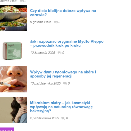
 marca 2026
0
Czy dieta biblijna dobrze wpływa na
zdrowie?
9 grudnia 2025
0
Jak rozpoznać oryginalne Mydło Aleppo
– przewodnik krok po kroku
12 listopada 2025
0
Wpływ dymu tytoniowego na skórę i
sposoby jej regeneracji
13 października 2025
0
Mikrobiom skóry – jak kosmetyki
wpływają na naturalną równowagę
bakteryjną?
2 października 2025
0