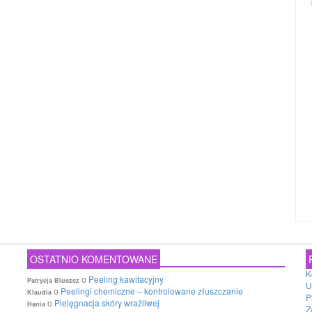
OSTATNIO KOMENTOWANE
K
o
Peeling kawitacyjny
Patrycja Bluszcz
U
o
Peelingi chemiczne – kontrolowane złuszczanie
Klaudia
P
o
Pielęgnacja skóry wrażliwej
Hania
Z