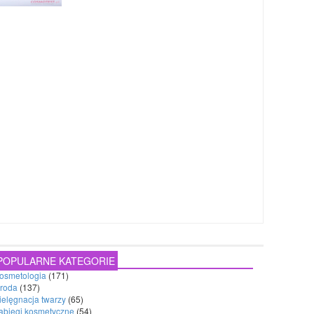
POPULARNE KATEGORIE
osmetologia
(171)
roda
(137)
ielęgnacja twarzy
(65)
abiegi kosmetyczne
(54)