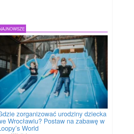
NAJNOWSZE
Gdzie zorganizować urodziny dziecka
we Wrocławiu? Postaw na zabawę w
Loopy’s World