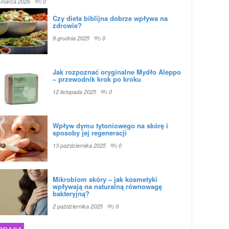
 marca 2026
0
Czy dieta biblijna dobrze wpływa na
zdrowie?
9 grudnia 2025
0
Jak rozpoznać oryginalne Mydło Aleppo
– przewodnik krok po kroku
12 listopada 2025
0
Wpływ dymu tytoniowego na skórę i
sposoby jej regeneracji
13 października 2025
0
Mikrobiom skóry – jak kosmetyki
wpływają na naturalną równowagę
bakteryjną?
2 października 2025
0