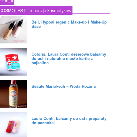
PRACA
COSMOTEST - recenzje kosmetyków
Bell, Hypoallergenic Make-up i Make-Up
Base
Coloris, Laura Conti deserowe balsamy
do ust i naturalne masło karite z
bajkaliną
Beaute Marrakech – Woda Różana
Laura Conti, balsamy do ust i preparaty
do paznokci