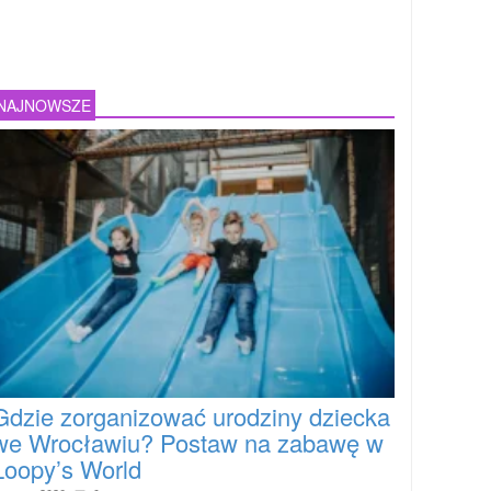
NAJNOWSZE
Gdzie zorganizować urodziny dziecka
we Wrocławiu? Postaw na zabawę w
Loopy’s World