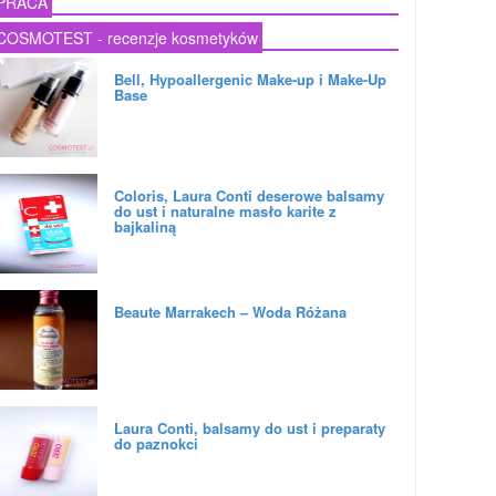
PRACA
COSMOTEST - recenzje kosmetyków
Bell, Hypoallergenic Make-up i Make-Up
Base
Coloris, Laura Conti deserowe balsamy
do ust i naturalne masło karite z
bajkaliną
Beaute Marrakech – Woda Różana
Laura Conti, balsamy do ust i preparaty
do paznokci