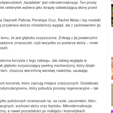
4
ollywoodzkich „facialistek” jest mikrodermabrazja. Ten prosty
ele celebrytek wybiera jako terapię odświeżającą skórę przed
ię Gwyneth Paltrow, Penelope Cruz, Rachel Weisz i top modelki
przywraca skórze młodzieńczy wygląd, ale z zachowaniem jej
 temu, że jest głęboko oczyszczona. Znikają z jej powierzchni
osadzone zmarszczki, czyli wszystko co postarza skórę – mówi
icach.
adonna korzysta z tego zabiegu. Jak zabieg wygląda w
k głęboko oczyszczający peeling mechaniczny, który dzięki
nieniem, złuszcza wierzchnią warstwę naskórka, usuwając
ych komórek, które zajmują miejsce zniszczonych. Dodatkowo
biostymulacyjnemu, który pobudza procesy regeneracyjne – tak
ytko położonych zmarszczek np. na czole, zaczerwień, blizn,
cyjnych, suchości skóry oraz łojotoku. Mikrodermabrazja
zmy, a nawet pozostałości po makijażu i kosmetykach,