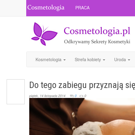
PRACA
Kosmetologia
Strefa kobiety
Uroda
Do tego zabiegu przyznają si
piątek, 14 listopada 2014
0
0