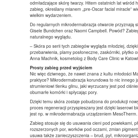
odmładzające skórę twarzy. Hitem ostatnich lat wśród h
zabieg, określany mianem „pre-Oscar facial miracle” wi
wielkim wydarzeniem.
Do regularnych mikrodermabrazja otwarcie przyznają s
Gisele Bundchen oraz Naomi Campbell. Powód? Zabieg 
naturalnego wyglądu.
– Skóra po serii tych zabiegów wygląda młodziej, dzięki
przebarwienia, plamy posłoneczne, zaskórniki, płytko 
Anna Machnik, kosmetolog z Body Care Clinic w Katow
Prosty zabieg przed wyjściem
Nic więc dziwnego, że nawet znana z kultu młodości M
praktyce? Mikrodermabrazja korundowa to nic innego ja
strumieniowi tlenku glinu, jaki wyrzucany jest pod ciś
obumarłe komórki i spłycając pory.
Dzięki temu skóra zostaje pobudzona do produkcji now
proces regeneracji przyspieszany jest dzięki laserowi 
jest np. w mikrodermabrazja urządzeniem MesoTherm.
Zabieg stosuje się do usuwania cieni pod powiekami, pł
rozszerzonych por, worków pod oczami, zmian pigmenta
usuwa także zanieczyszczenia – brud, pył, mikroorgani