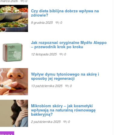
 marca 2026
0
Czy dieta biblijna dobrze wpływa na
zdrowie?
9 grudnia 2025
0
Jak rozpoznać oryginalne Mydło Aleppo
– przewodnik krok po kroku
12 listopada 2025
0
Wpływ dymu tytoniowego na skórę i
sposoby jej regeneracji
13 października 2025
0
Mikrobiom skóry – jak kosmetyki
wpływają na naturalną równowagę
bakteryjną?
2 października 2025
0