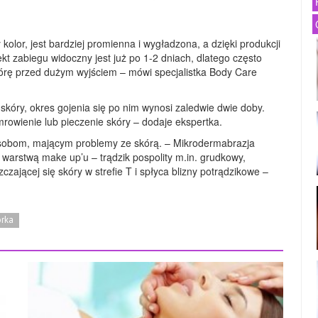
olor, jest bardziej promienna i wygładzona, a dzięki produkcji
kt zabiegu widoczny jest już po 1-2 dniach, dlatego często
kórę przed dużym wyjściem – mówi specjalistka Body Care
skóry, okres gojenia się po nim wynosi zaledwie dwie doby.
owienie lub pieczenie skóry – dodaje ekspertka.
osobom, mającym problemy ze skórą. – Mikrodermabrazja
warstwą make up’u – trądzik pospolity m.in. grudkowy,
czającej się skóry w strefie T i spłyca blizny potrądzikowe –
órka