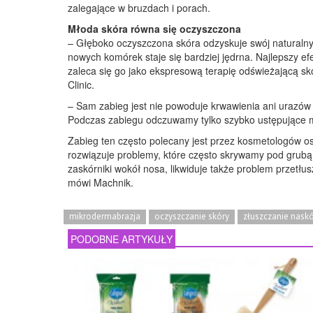
zalegające w bruzdach i porach.
Młoda skóra równa się oczyszczona
– Głęboko oczyszczona skóra odzyskuje swój naturalny k
nowych komórek staje się bardziej jędrna. Najlepszy efe
zaleca się go jako ekspresową terapię odświeżającą s
Clinic.
– Sam zabieg jest nie powoduje krwawienia ani urazów 
Podczas zabiegu odczuwamy tylko szybko ustępujące mr
Zabieg ten często polecany jest przez kosmetologów 
rozwiązuje problemy, które często skrywamy pod grubą 
zaskórniki wokół nosa, likwiduje także problem przetłusz
mówi Machnik.
mikrodermabrazja
oczyszczanie skóry
złuszczanie nask
PODOBNE ARTYKUŁY