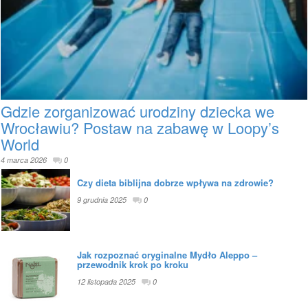
Gdzie zorganizować urodziny dziecka we
Wrocławiu? Postaw na zabawę w Loopy’s
World
4 marca 2026
0
Czy dieta biblijna dobrze wpływa na zdrowie?
9 grudnia 2025
0
Jak rozpoznać oryginalne Mydło Aleppo –
przewodnik krok po kroku
12 listopada 2025
0