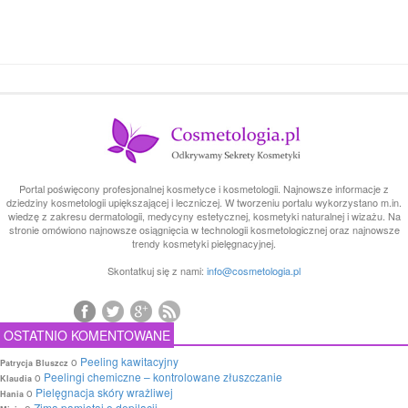
Portal poświęcony profesjonalnej kosmetyce i kosmetologii. Najnowsze informacje z
dziedziny kosmetologii upiększającej i leczniczej. W tworzeniu portalu wykorzystano m.in.
wiedzę z zakresu dermatologii, medycyny estetycznej, kosmetyki naturalnej i wizażu. Na
stronie omówiono najnowsze osiągnięcia w technologii kosmetologicznej oraz najnowsze
trendy kosmetyki pielęgnacyjnej.
Skontatkuj się z nami:
info@cosmetologia.pl
OSTATNIO KOMENTOWANE
o
Peeling kawitacyjny
Patrycja Bluszcz
o
Peelingi chemiczne – kontrolowane złuszczanie
Klaudia
o
Pielęgnacja skóry wrażliwej
Hania
o
Zimą pamiętaj o depilacji