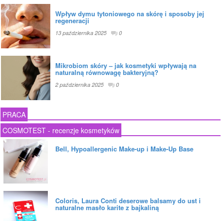
Wpływ dymu tytoniowego na skórę i sposoby jej
regeneracji
13 października 2025
0
Mikrobiom skóry – jak kosmetyki wpływają na
naturalną równowagę bakteryjną?
2 października 2025
0
PRACA
COSMOTEST - recenzje kosmetyków
Bell, Hypoallergenic Make-up i Make-Up Base
Coloris, Laura Conti deserowe balsamy do ust i
naturalne masło karite z bajkaliną