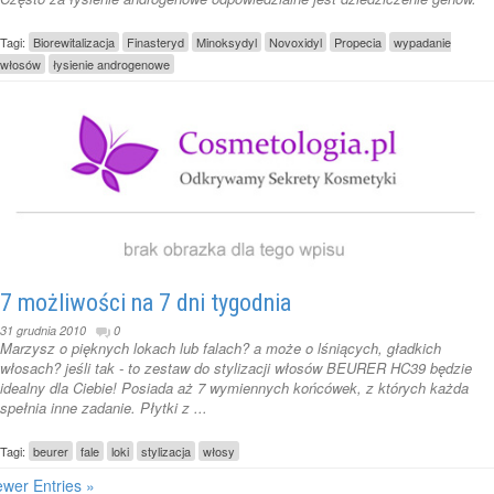
Tagi:
Biorewitalizacja
Finasteryd
Minoksydyl
Novoxidyl
Propecia
wypadanie
włosów
łysienie androgenowe
7 możliwości na 7 dni tygodnia
31 grudnia 2010
0
Marzysz o pięknych lokach lub falach? a może o lśniących, gładkich
włosach? jeśli tak - to zestaw do stylizacji włosów BEURER HC39 będzie
idealny dla Ciebie! Posiada aż 7 wymiennych końcówek, z których każda
spełnia inne zadanie. Płytki z ...
Tagi:
beurer
fale
loki
stylizacja
włosy
wer Entries »