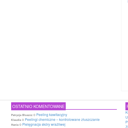
OSTATNIO KOMENTOWANE
K
o
Peeling kawitacyjny
Patrycja Bluszcz
U
o
Peelingi chemiczne – kontrolowane złuszczanie
Klaudia
P
o
Pielęgnacja skóry wrażliwej
Hania
Z