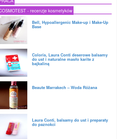
PRACA
COSMOTEST - recenzje kosmetyków
Bell, Hypoallergenic Make-up i Make-Up
Base
Coloris, Laura Conti deserowe balsamy
do ust i naturalne masło karite z
bajkaliną
Beaute Marrakech – Woda Różana
Laura Conti, balsamy do ust i preparaty
do paznokci