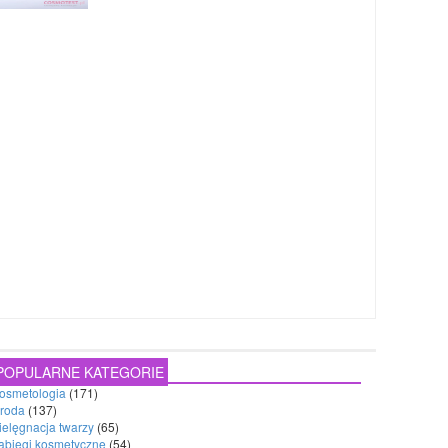
POPULARNE KATEGORIE
osmetologia
(171)
roda
(137)
ielęgnacja twarzy
(65)
abiegi kosmetyczne
(54)