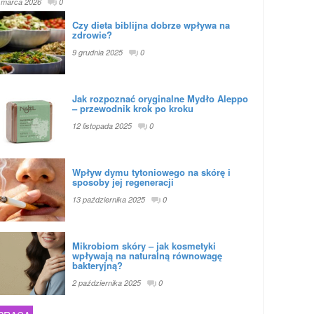
 marca 2026
0
Czy dieta biblijna dobrze wpływa na
zdrowie?
9 grudnia 2025
0
Jak rozpoznać oryginalne Mydło Aleppo
– przewodnik krok po kroku
12 listopada 2025
0
Wpływ dymu tytoniowego na skórę i
sposoby jej regeneracji
13 października 2025
0
Mikrobiom skóry – jak kosmetyki
wpływają na naturalną równowagę
bakteryjną?
2 października 2025
0