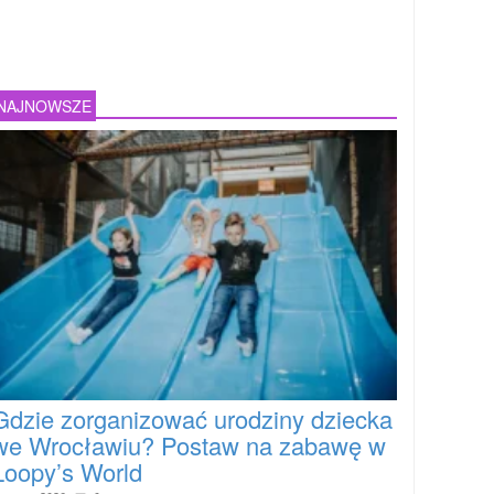
NAJNOWSZE
Gdzie zorganizować urodziny dziecka
we Wrocławiu? Postaw na zabawę w
Loopy’s World