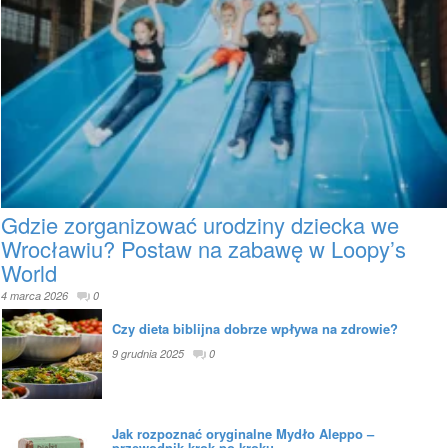
Gdzie zorganizować urodziny dziecka we
Wrocławiu? Postaw na zabawę w Loopy’s
World
4 marca 2026
0
Czy dieta biblijna dobrze wpływa na zdrowie?
9 grudnia 2025
0
Jak rozpoznać oryginalne Mydło Aleppo –
przewodnik krok po kroku