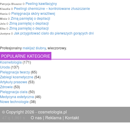
o
Peeling kawitacyjny
Patrycja Bluszcz
o
Peelingi chemiczne – kontrolowane złuszczanie
Klaudia
o
Pielęgnacja skóry wrażliwej
Hania
o
Zimą pamiętaj o depilacji
Misia
o
Zimą pamiętaj o depilacji
Jola
o
Zimą pamiętaj o depilacji
Elka
o
Jak przygotować ciało do pierwszych gorących dni
Justyna
Profesjonalny
makijaż ślubny
, wieczorowy.
POPULARNE KATEGORIE
Kosmetologia
(171)
Uroda
(137)
Pielęgnacja twarzy
(65)
Zabiegi kosmetyczne
(54)
Artykuły prasowe
(53)
Zdrowie
(53)
Pielęgnacja ciała
(50)
Medycyna estetyczna
(46)
Nowe technologie
(38)
© Copyright 2026 - cosmetologia.pl
47 q 1,961 s
O nas
|
Reklama
|
Kontakt