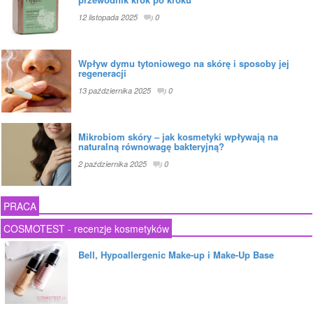
12 listopada 2025
0
Wpływ dymu tytoniowego na skórę i sposoby jej
regeneracji
13 października 2025
0
Mikrobiom skóry – jak kosmetyki wpływają na
naturalną równowagę bakteryjną?
2 października 2025
0
PRACA
COSMOTEST - recenzje kosmetyków
Bell, Hypoallergenic Make-up i Make-Up Base