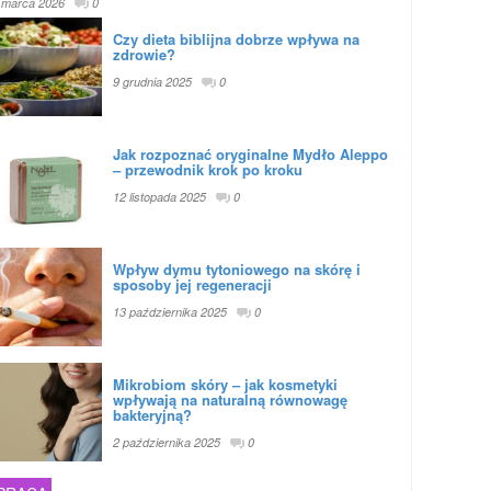
 marca 2026
0
Czy dieta biblijna dobrze wpływa na
zdrowie?
9 grudnia 2025
0
Jak rozpoznać oryginalne Mydło Aleppo
– przewodnik krok po kroku
12 listopada 2025
0
Wpływ dymu tytoniowego na skórę i
sposoby jej regeneracji
13 października 2025
0
Mikrobiom skóry – jak kosmetyki
wpływają na naturalną równowagę
bakteryjną?
2 października 2025
0