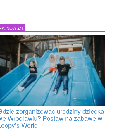
NAJNOWSZE
Gdzie zorganizować urodziny dziecka
we Wrocławiu? Postaw na zabawę w
Loopy’s World