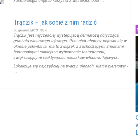
kosmetologia chętnie korzysta z wszelkich dóbr ...
Trądzik – jak sobie z nim radzić
30 grudnia 2010
0
Trądzik jest najczęściej występującą dermatozą dotyczącą
gruczołu włosowego-łojowego. Początek choroby pojawia się w
okresie pokwitania, ma to związek z zachodzącymi zmianami
hormonalnymi (silniejsze wytwarzanie testosteronu)
zwiększającymi reaktywność mieszków włosowo-łojowych.
Lokalizuje się najczęściej na twarzy, plecach, klatce piersiowej -
...