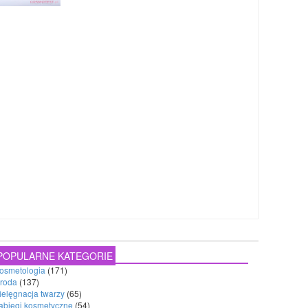
POPULARNE KATEGORIE
osmetologia
(171)
roda
(137)
ielęgnacja twarzy
(65)
abiegi kosmetyczne
(54)