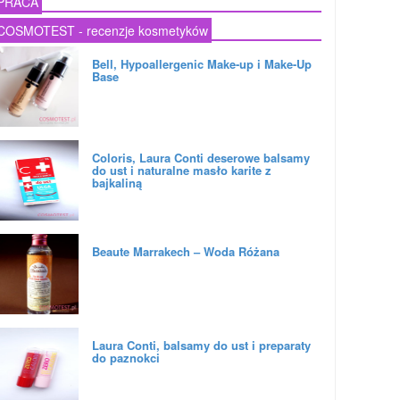
PRACA
COSMOTEST - recenzje kosmetyków
Bell, Hypoallergenic Make-up i Make-Up
Base
Coloris, Laura Conti deserowe balsamy
do ust i naturalne masło karite z
bajkaliną
Beaute Marrakech – Woda Różana
Laura Conti, balsamy do ust i preparaty
do paznokci