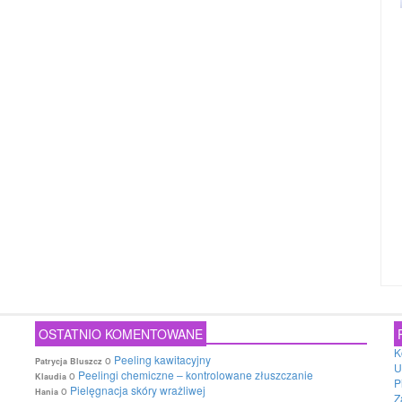
OSTATNIO KOMENTOWANE
K
o
Peeling kawitacyjny
Patrycja Bluszcz
U
o
Peelingi chemiczne – kontrolowane złuszczanie
Klaudia
P
o
Pielęgnacja skóry wrażliwej
Hania
Z