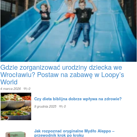
Gdzie zorganizować urodziny dziecka we
Wrocławiu? Postaw na zabawę w Loopy’s
World
4 marca 2026
0
Czy dieta biblijna dobrze wpływa na zdrowie?
9 grudnia 2025
0
Jak rozpoznać oryginalne Mydło Aleppo –
przewodnik krok po kroku