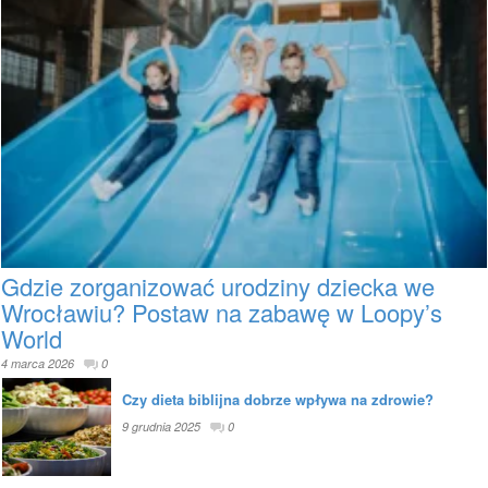
Gdzie zorganizować urodziny dziecka we
Wrocławiu? Postaw na zabawę w Loopy’s
World
4 marca 2026
0
Czy dieta biblijna dobrze wpływa na zdrowie?
9 grudnia 2025
0