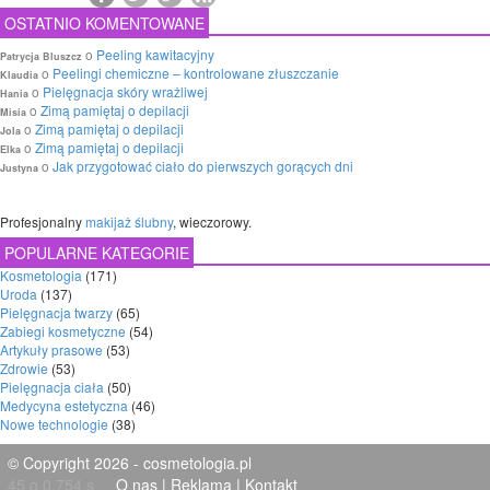
OSTATNIO KOMENTOWANE
o
Peeling kawitacyjny
Patrycja Bluszcz
o
Peelingi chemiczne – kontrolowane złuszczanie
Klaudia
o
Pielęgnacja skóry wrażliwej
Hania
o
Zimą pamiętaj o depilacji
Misia
o
Zimą pamiętaj o depilacji
Jola
o
Zimą pamiętaj o depilacji
Elka
o
Jak przygotować ciało do pierwszych gorących dni
Justyna
Profesjonalny
makijaż ślubny
, wieczorowy.
POPULARNE KATEGORIE
Kosmetologia
(171)
Uroda
(137)
Pielęgnacja twarzy
(65)
Zabiegi kosmetyczne
(54)
Artykuły prasowe
(53)
Zdrowie
(53)
Pielęgnacja ciała
(50)
Medycyna estetyczna
(46)
Nowe technologie
(38)
© Copyright 2026 - cosmetologia.pl
45 q 0,754 s
O nas
|
Reklama
|
Kontakt