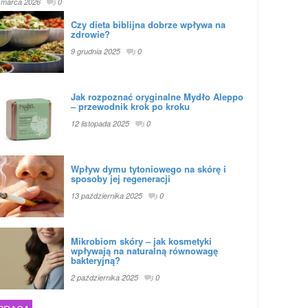
 marca 2026
0
Czy dieta biblijna dobrze wpływa na
zdrowie?
9 grudnia 2025
0
Jak rozpoznać oryginalne Mydło Aleppo
– przewodnik krok po kroku
12 listopada 2025
0
Wpływ dymu tytoniowego na skórę i
sposoby jej regeneracji
13 października 2025
0
Mikrobiom skóry – jak kosmetyki
wpływają na naturalną równowagę
bakteryjną?
2 października 2025
0