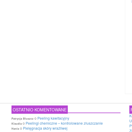
OSTATNIO KOMENTOWANE
K
o
Peeling kawitacyjny
Patrycja Bluszcz
U
o
Peelingi chemiczne – kontrolowane złuszczanie
Klaudia
P
o
Pielęgnacja skóry wrażliwej
Hania
Z