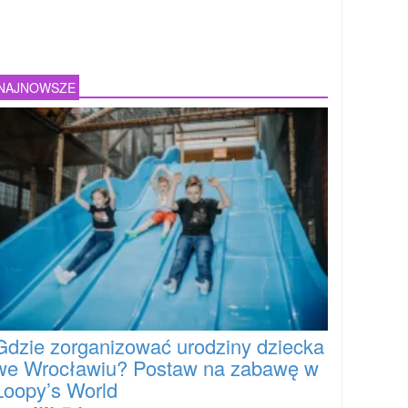
NAJNOWSZE
Gdzie zorganizować urodziny dziecka
we Wrocławiu? Postaw na zabawę w
Loopy’s World