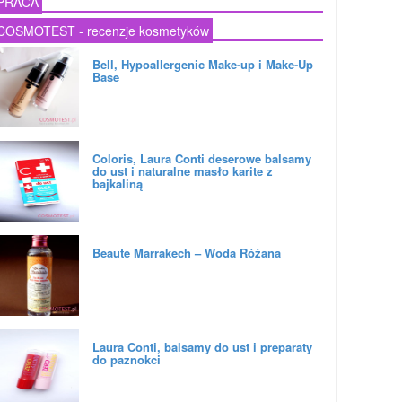
PRACA
COSMOTEST - recenzje kosmetyków
Bell, Hypoallergenic Make-up i Make-Up
Base
Coloris, Laura Conti deserowe balsamy
do ust i naturalne masło karite z
bajkaliną
Beaute Marrakech – Woda Różana
Laura Conti, balsamy do ust i preparaty
do paznokci