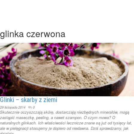
glinka czerwona
Glinki – skarby z ziemi
29 listopada 2014
0
Skutecznie oczyszczają skórę, dostarczają niezbędnych minerałów, mogą
zastąpić maseczkę, peeling, a nawet szampon. O czym mowa? O
naturalnych glinkach. Ich właściwości lecznicze znane są już od tysięcy lat,
ale w pielęgnacji stosujemy je dopiero od niedawna. Dziś sprawdzamy, jak
działają ...