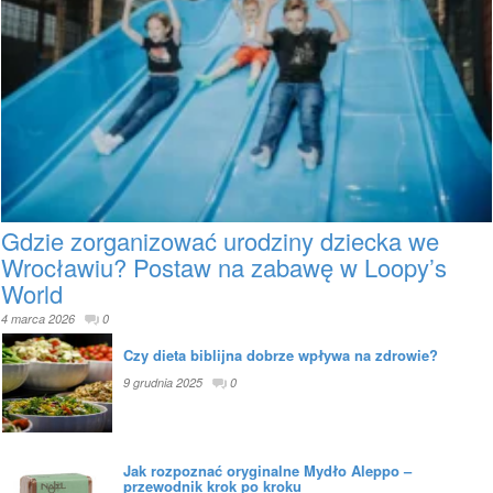
Gdzie zorganizować urodziny dziecka we
Wrocławiu? Postaw na zabawę w Loopy’s
World
4 marca 2026
0
Czy dieta biblijna dobrze wpływa na zdrowie?
9 grudnia 2025
0
Jak rozpoznać oryginalne Mydło Aleppo –
przewodnik krok po kroku