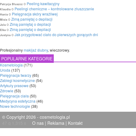
o
Peeling kawitacyjny
Patrycja Bluszcz
o
Peelingi chemiczne – kontrolowane złuszczanie
Klaudia
o
Pielęgnacja skóry wrażliwej
Hania
o
Zimą pamiętaj o depilacji
Misia
o
Zimą pamiętaj o depilacji
Jola
o
Zimą pamiętaj o depilacji
Elka
o
Jak przygotować ciało do pierwszych gorących dni
Justyna
Profesjonalny
makijaż ślubny
, wieczorowy.
POPULARNE KATEGORIE
Kosmetologia
(171)
Uroda
(137)
Pielęgnacja twarzy
(65)
Zabiegi kosmetyczne
(54)
Artykuły prasowe
(53)
Zdrowie
(53)
Pielęgnacja ciała
(50)
Medycyna estetyczna
(46)
Nowe technologie
(38)
© Copyright 2026 - cosmetologia.pl
47 q 1,315 s
O nas
|
Reklama
|
Kontakt