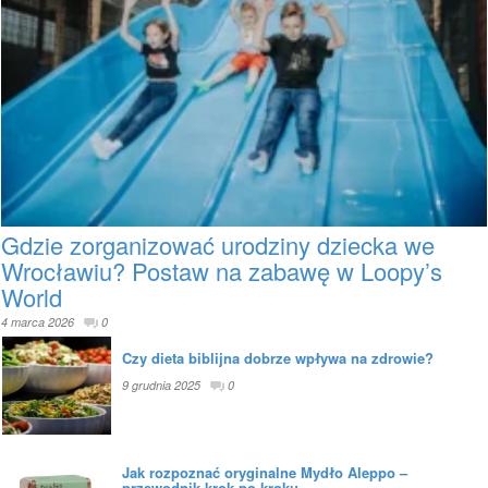
Gdzie zorganizować urodziny dziecka we
Wrocławiu? Postaw na zabawę w Loopy’s
World
4 marca 2026
0
Czy dieta biblijna dobrze wpływa na zdrowie?
9 grudnia 2025
0
Jak rozpoznać oryginalne Mydło Aleppo –
przewodnik krok po kroku