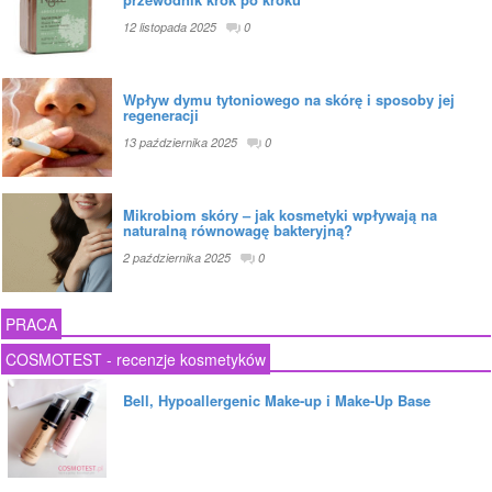
12 listopada 2025
0
Wpływ dymu tytoniowego na skórę i sposoby jej
regeneracji
13 października 2025
0
Mikrobiom skóry – jak kosmetyki wpływają na
naturalną równowagę bakteryjną?
2 października 2025
0
PRACA
COSMOTEST - recenzje kosmetyków
Bell, Hypoallergenic Make-up i Make-Up Base