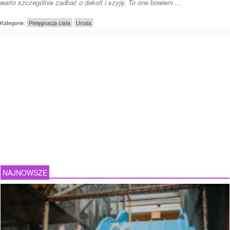
warto szczególnie zadbać o dekolt i szyję. To one bowiem ...
Kategorie:
Pielęgnacja ciała
Uroda
NAJNOWSZE