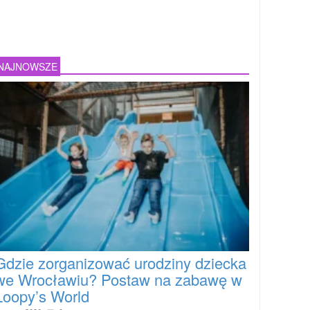
NAJNOWSZE
Gdzie zorganizować urodziny dziecka
we Wrocławiu? Postaw na zabawę w
Loopy’s World