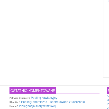
OSTATNIO KOMENTOWANE
K
o
Peeling kawitacyjny
Patrycja Bluszcz
U
o
Peelingi chemiczne – kontrolowane złuszczanie
Klaudia
P
o
Pielęgnacja skóry wrażliwej
Hania
Z