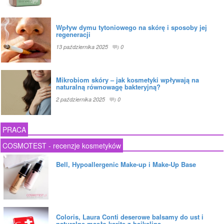
Wpływ dymu tytoniowego na skórę i sposoby jej
regeneracji
13 października 2025
0
Mikrobiom skóry – jak kosmetyki wpływają na
naturalną równowagę bakteryjną?
2 października 2025
0
PRACA
COSMOTEST - recenzje kosmetyków
Bell, Hypoallergenic Make-up i Make-Up Base
Coloris, Laura Conti deserowe balsamy do ust i
naturalne masło karite z bajkaliną