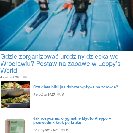
Gdzie zorganizować urodziny dziecka we
Wrocławiu? Postaw na zabawę w Loopy’s
World
4 marca 2026
0
Czy dieta biblijna dobrze wpływa na zdrowie?
9 grudnia 2025
0
Jak rozpoznać oryginalne Mydło Aleppo –
przewodnik krok po kroku
12 listopada 2025
0