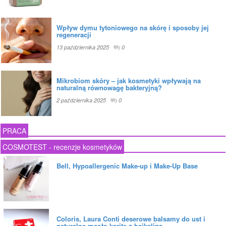
Wpływ dymu tytoniowego na skórę i sposoby jej
regeneracji
13 października 2025
0
Mikrobiom skóry – jak kosmetyki wpływają na
naturalną równowagę bakteryjną?
2 października 2025
0
PRACA
COSMOTEST - recenzje kosmetyków
Bell, Hypoallergenic Make-up i Make-Up Base
Coloris, Laura Conti deserowe balsamy do ust i
naturalne masło karite z bajkaliną