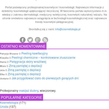
Portal poświęcony profesjonalnej kosmetyce i kosmetologii. Najnowsze informacje z
dziedziny kosmetologii upiększającej i leczniczej. W tworzeniu portalu wykorzystano m.in.
wiedzę z zakresu dermatologii, medycyny estetycznej, kosmetyki naturalnej i wizażu. Na
stronie omówiono najnowsze osiągnięcia w technologii kosmetologicznej oraz najnowsze
trendy kosmetyki pielęgnacyjnej.
Skontatkuj się z nami:
info@cosmetologia.pl
OSTATNIO KOMENTOWANE
o
Peeling kawitacyjny
Patrycja Bluszcz
o
Peelingi chemiczne – kontrolowane złuszczanie
Klaudia
o
Pielęgnacja skóry wrażliwej
Hania
o
Zimą pamiętaj o depilacji
Misia
o
Zimą pamiętaj o depilacji
Jola
o
Zimą pamiętaj o depilacji
Elka
o
Jak przygotować ciało do pierwszych gorących dni
Justyna
Profesjonalny
makijaż ślubny
, wieczorowy.
POPULARNE KATEGORIE
Kosmetologia
(171)
Uroda
(137)