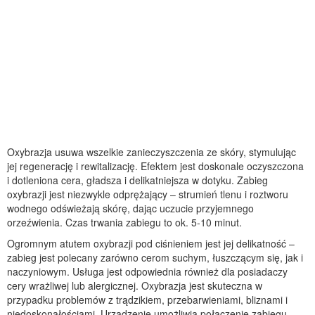
Oxybrazja usuwa wszelkie zanieczyszczenia ze skóry, stymulując
jej regenerację i rewitalizację. Efektem jest doskonale oczyszczona
i dotleniona cera, gładsza i delikatniejsza w dotyku. Zabieg
oxybrazji jest niezwykle odprężający – strumień tlenu i roztworu
wodnego odświeżają skórę, dając uczucie przyjemnego
orzeźwienia. Czas trwania zabiegu to ok. 5-10 minut.
Ogromnym atutem oxybrazji pod ciśnieniem jest jej delikatność –
zabieg jest polecany zarówno cerom suchym, łuszczącym się, jak i
naczyniowym. Usługa jest odpowiednia również dla posiadaczy
cery wrażliwej lub alergicznej. Oxybrazja jest skuteczna w
przypadku problemów z trądzikiem, przebarwieniami, bliznami i
niedoskonałościami. Urządzenie umożliwia połączenie zabiegu