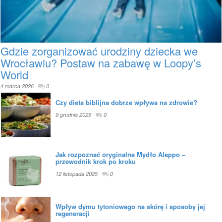
Gdzie zorganizować urodziny dziecka we
Wrocławiu? Postaw na zabawę w Loopy’s
World
4 marca 2026
0
Czy dieta biblijna dobrze wpływa na zdrowie?
9 grudnia 2025
0
Jak rozpoznać oryginalne Mydło Aleppo –
przewodnik krok po kroku
12 listopada 2025
0
Wpływ dymu tytoniowego na skórę i sposoby jej
regeneracji