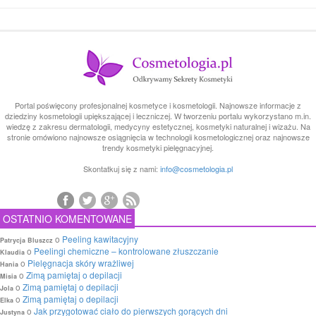
Portal poświęcony profesjonalnej kosmetyce i kosmetologii. Najnowsze informacje z
dziedziny kosmetologii upiększającej i leczniczej. W tworzeniu portalu wykorzystano m.in.
wiedzę z zakresu dermatologii, medycyny estetycznej, kosmetyki naturalnej i wizażu. Na
stronie omówiono najnowsze osiągnięcia w technologii kosmetologicznej oraz najnowsze
trendy kosmetyki pielęgnacyjnej.
Skontatkuj się z nami:
info@cosmetologia.pl
OSTATNIO KOMENTOWANE
o
Peeling kawitacyjny
Patrycja Bluszcz
o
Peelingi chemiczne – kontrolowane złuszczanie
Klaudia
o
Pielęgnacja skóry wrażliwej
Hania
o
Zimą pamiętaj o depilacji
Misia
o
Zimą pamiętaj o depilacji
Jola
o
Zimą pamiętaj o depilacji
Elka
o
Jak przygotować ciało do pierwszych gorących dni
Justyna