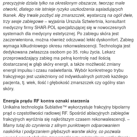
precyzyjnie działa tylko na określonym obszarze, tworząc małe
otworki, dlatego nie istnieje ryzyko uszkodzenia sąsiadujących
tkanek. Aby trwale pozbyć się zmarszczek, wystarczą na ogół dwie,
trzy sesje zabiegowe
– wyjaśnia Urszula Sztwiertnia, konsultant
medyczny firmy SHAR-POL specjalizującej się w nowoczesnych
systemach dla medycyny estetycznej. Po zabiegu skóra jest
zaczerwieniona, można również odczuwać lekki dyskomfort. Zabieg
wymaga kilkudniowego okresu rekonwalescencji. Technologia jest
dedykowana zwłaszcza osobom po 35. roku życia. Lekarz
przeprowadzający zabieg ma pełną kontrolę nad ilością
dostarczanej w głąb skóry energii, a także możliwość zmiany
energii impulsu i czasu naświetlania. Wybór konkretnego trybu
frakcyjnego jest uzależniony od indywidualnych potrzeb każdego
pacjenta, tj. wiek, ilość i głębokość zmarszczek czy ogólny stan
skóry.
Energia prądu RF kontra oznaki starzenia
Unikalna technologia Sublative™ wykorzystuje frakcyjny bipolarny
prąd o częstotliwości radiowej RF. Spośród ablacyjnych zabiegów
frakcyjnych wyróżnia się najkrótszym czasem rekonwalescencji. –
Mamy tutaj do czynienia z silnym punktowym odparowaniem
naskórka i podgrzaniem głębszych warstw skóry, co pozwala