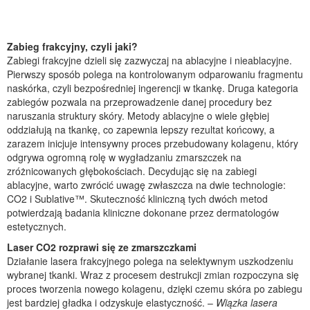
Zabieg frakcyjny, czyli jaki?
Zabiegi frakcyjne dzieli się zazwyczaj na ablacyjne i nieablacyjne.
Pierwszy sposób polega na kontrolowanym odparowaniu fragmentu
naskórka, czyli bezpośredniej ingerencji w tkankę. Druga kategoria
zabiegów pozwala na przeprowadzenie danej procedury bez
naruszania struktury skóry. Metody ablacyjne o wiele głębiej
oddziałują na tkankę, co zapewnia lepszy rezultat końcowy, a
zarazem inicjuje intensywny proces przebudowany kolagenu, który
odgrywa ogromną rolę w wygładzaniu zmarszczek na
zróżnicowanych głębokościach. Decydując się na zabiegi
ablacyjne, warto zwrócić uwagę zwłaszcza na dwie technologie:
CO2 i Sublative™. Skuteczność kliniczną tych dwóch metod
potwierdzają badania kliniczne dokonane przez dermatologów
estetycznych.
Laser CO2 rozprawi się ze zmarszczkami
Działanie lasera frakcyjnego polega na selektywnym uszkodzeniu
wybranej tkanki. Wraz z procesem destrukcji zmian rozpoczyna się
proces tworzenia nowego kolagenu, dzięki czemu skóra po zabiegu
jest bardziej gładka i odzyskuje elastyczność. –
Wiązka lasera