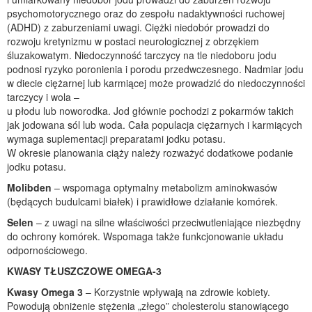
psychomotorycznego oraz do zespołu nadaktywności ruchowej
(ADHD) z zaburzeniami uwagi. Ciężki niedobór prowadzi do
rozwoju kretynizmu w postaci neurologicznej z obrzękiem
śluzakowatym. Niedoczynność tarczycy na tle niedoboru jodu
podnosi ryzyko poronienia i porodu przedwczesnego. Nadmiar jodu
w diecie ciężarnej lub karmiącej może prowadzić do niedoczynności
tarczycy i wola –
u płodu lub noworodka. Jod głównie pochodzi z pokarmów takich
jak jodowana sól lub woda. Cała populacja ciężarnych i karmiących
wymaga suplementacji preparatami jodku potasu.
W okresie planowania ciąży należy rozważyć dodatkowe podanie
jodku potasu.
Molibden
– wspomaga optymalny metabolizm aminokwasów
(będących budulcami białek) i prawidłowe działanie komórek.
Selen
– z uwagi na silne właściwości przeciwutleniające niezbędny
do ochrony komórek. Wspomaga także funkcjonowanie układu
odpornościowego.
KWASY TŁUSZCZOWE OMEGA-3
Kwasy Omega 3
– Korzystnie wpływają na zdrowie kobiety.
Powodują obniżenie stężenia „złego” cholesterolu stanowiącego