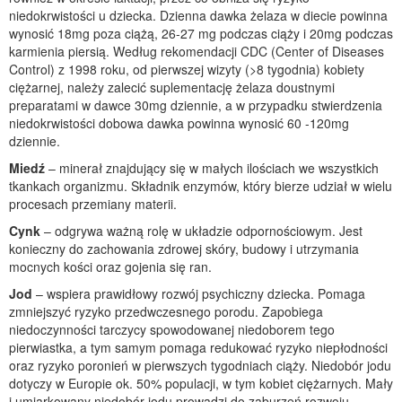
niedokrwistości u dziecka. Dzienna dawka żelaza w diecie powinna
wynosić 18mg poza ciążą, 26-27 mg podczas ciąży i 20mg podczas
karmienia piersią. Według rekomendacji CDC (Center of Diseases
Control) z 1998 roku, od pierwszej wizyty (>8 tygodnia) kobiety
ciężarnej, należy zalecić suplementację żelaza doustnymi
preparatami w dawce 30mg dziennie, a w przypadku stwierdzenia
niedokrwistości dobowa dawka powinna wynosić 60 -120mg
dziennie.
Miedź
– minerał znajdujący się w małych ilościach we wszystkich
tkankach organizmu. Składnik enzymów, który bierze udział w wielu
procesach przemiany materii.
Cynk
– odgrywa ważną rolę w układzie odpornościowym. Jest
konieczny do zachowania zdrowej skóry, budowy i utrzymania
mocnych kości oraz gojenia się ran.
Jod
– wspiera prawidłowy rozwój psychiczny dziecka. Pomaga
zmniejszyć ryzyko przedwczesnego porodu. Zapobiega
niedoczynności tarczycy spowodowanej niedoborem tego
pierwiastka, a tym samym pomaga redukować ryzyko niepłodności
oraz ryzyko poronień w pierwszych tygodniach ciąży. Niedobór jodu
dotyczy w Europie ok. 50% populacji, w tym kobiet ciężarnych. Mały
i umiarkowany niedobór jodu prowadzi do zaburzeń rozwoju