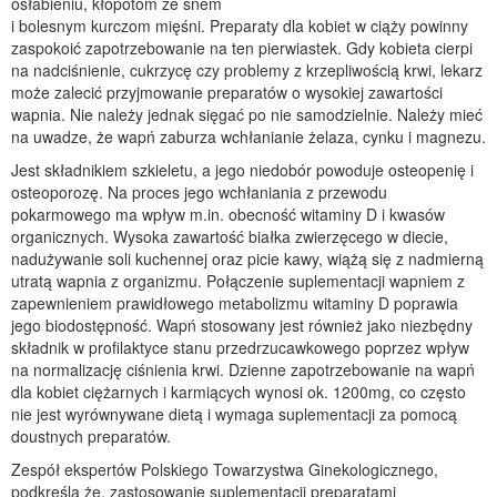
osłabieniu, kłopotom ze snem
i bolesnym kurczom mięśni. Preparaty dla kobiet w ciąży powinny
zaspokoić zapotrzebowanie na ten pierwiastek. Gdy kobieta cierpi
na nadciśnienie, cukrzycę czy problemy z krzepliwością krwi, lekarz
może zalecić przyjmowanie preparatów o wysokiej zawartości
wapnia. Nie należy jednak sięgać po nie samodzielnie. Należy mieć
na uwadze, że wapń zaburza wchłanianie żelaza, cynku i magnezu.
Jest składnikiem szkieletu, a jego niedobór powoduje osteopenię i
osteoporozę. Na proces jego wchłaniania z przewodu
pokarmowego ma wpływ m.in. obecność witaminy D i kwasów
organicznych. Wysoka zawartość białka zwierzęcego w diecie,
nadużywanie soli kuchennej oraz picie kawy, wiążą się z nadmierną
utratą wapnia z organizmu. Połączenie suplementacji wapniem z
zapewnieniem prawidłowego metabolizmu witaminy D poprawia
jego biodostępność. Wapń stosowany jest również jako niezbędny
składnik w profilaktyce stanu przedrzucawkowego poprzez wpływ
na normalizację ciśnienia krwi. Dzienne zapotrzebowanie na wapń
dla kobiet ciężarnych i karmiących wynosi ok. 1200mg, co często
nie jest wyrównywane dietą i wymaga suplementacji za pomocą
doustnych preparatów.
Zespół ekspertów Polskiego Towarzystwa Ginekologicznego,
podkreśla że, zastosowanie suplementacji preparatami