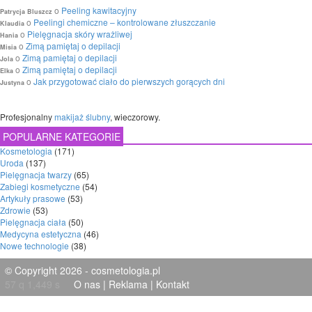
o
Peeling kawitacyjny
Patrycja Bluszcz
o
Peelingi chemiczne – kontrolowane złuszczanie
Klaudia
o
Pielęgnacja skóry wrażliwej
Hania
o
Zimą pamiętaj o depilacji
Misia
o
Zimą pamiętaj o depilacji
Jola
o
Zimą pamiętaj o depilacji
Elka
o
Jak przygotować ciało do pierwszych gorących dni
Justyna
Profesjonalny
makijaż ślubny
, wieczorowy.
POPULARNE KATEGORIE
Kosmetologia
(171)
Uroda
(137)
Pielęgnacja twarzy
(65)
Zabiegi kosmetyczne
(54)
Artykuły prasowe
(53)
Zdrowie
(53)
Pielęgnacja ciała
(50)
Medycyna estetyczna
(46)
Nowe technologie
(38)
© Copyright 2026 - cosmetologia.pl
57 q 1,449 s
O nas
|
Reklama
|
Kontakt