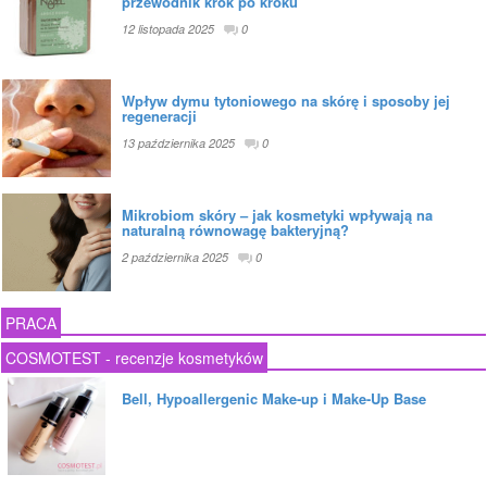
przewodnik krok po kroku
12 listopada 2025
0
Wpływ dymu tytoniowego na skórę i sposoby jej
regeneracji
13 października 2025
0
Mikrobiom skóry – jak kosmetyki wpływają na
naturalną równowagę bakteryjną?
2 października 2025
0
PRACA
COSMOTEST - recenzje kosmetyków
Bell, Hypoallergenic Make-up i Make-Up Base