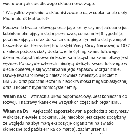
wad otwartych ośrodkowego układu nerwowego.
* Wszystkie wymienione składniki zawarte są w suplemencie diety
Pharmaton® Matruelle®
Podawanie kwasu foliowego oraz jego formy czynnej zalecane jest
kobietom planującym ciążę przez czas, co najmniej 6 tygodni ją
poprzedzających oraz do końca drugiego trymestru ciąży. Zespół
Ekspertów ds. Pierwotnej Profilaktyki Wady Cewy Nerwowej w 1997
r. zaleca podczas ciąży dostarczenie 0,4 mg kwasu foliowego
dziennie. Zapotrzebowanie kobiet karmiących na kwas foliowy jest
wyższe. Po upływie czterech miesięcy deficytu kwasu foliowego w
diecie obserwuje się wyczerpanie jego zapasów w organizmie.
Dawkę kwasu foliowego należy również zwiększyć u kobiet z
BMI>30 oraz podczas leczenia niedokrwistości megaloblastycznej
oraz u kobiet z hyperhomocysteinemią.
Witamina C
– wzmacnia układ odpornościowy. Jest konieczna do
rozwoju i naprawy tkanek we wszystkich częściach organizmu.
Witamina D3
– większość zapotrzebowania pochodzi z biosyntezy
w skórze, niewiele z pokarmu. Jej niedobór jest często spotykany
ze względu na zbyt małą ekspozycję organizmu na światło
słoneczne (od października do marca), zachmurzenia i