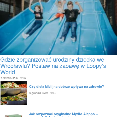
Gdzie zorganizować urodziny dziecka we
Wrocławiu? Postaw na zabawę w Loopy’s
World
4 marca 2026
0
Czy dieta biblijna dobrze wpływa na zdrowie?
9 grudnia 2025
0
Jak rozpoznać oryginalne Mydło Aleppo –