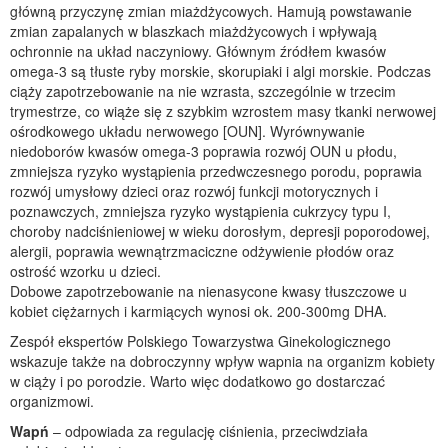
główną przyczynę zmian miażdżycowych. Hamują powstawanie
zmian zapalanych w blaszkach miażdżycowych i wpływają
ochronnie na układ naczyniowy. Głównym źródłem kwasów
omega-3 są tłuste ryby morskie, skorupiaki i algi morskie. Podczas
ciąży zapotrzebowanie na nie wzrasta, szczególnie w trzecim
trymestrze, co wiąże się z szybkim wzrostem masy tkanki nerwowej
ośrodkowego układu nerwowego [OUN]. Wyrównywanie
niedoborów kwasów omega-3 poprawia rozwój OUN u płodu,
zmniejsza ryzyko wystąpienia przedwczesnego porodu, poprawia
rozwój umysłowy dzieci oraz rozwój funkcji motorycznych i
poznawczych, zmniejsza ryzyko wystąpienia cukrzycy typu I,
choroby nadciśnieniowej w wieku dorosłym, depresji poporodowej,
alergii, poprawia wewnątrzmaciczne odżywienie płodów oraz
ostrość wzorku u dzieci.
Dobowe zapotrzebowanie na nienasycone kwasy tłuszczowe u
kobiet ciężarnych i karmiących wynosi ok. 200-300mg DHA.
Zespół ekspertów Polskiego Towarzystwa Ginekologicznego
wskazuje także na dobroczynny wpływ wapnia na organizm kobiety
w ciąży i po porodzie. Warto więc dodatkowo go dostarczać
organizmowi.
Wapń
– odpowiada za regulację ciśnienia, przeciwdziała