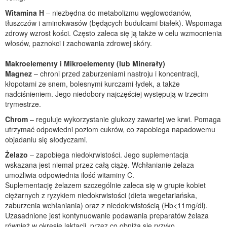
Witamina H
– niezbędna do metabolizmu węglowodanów,
tłuszczów i aminokwasów (będących budulcami białek). Wspomaga
zdrowy wzrost kości. Często zaleca się ją także w celu wzmocnienia
włosów, paznokci i zachowania zdrowej skóry.
Makroelementy i Mikroelementy (lub Minerały)
Magnez
– chroni przed zaburzeniami nastroju i koncentracji,
kłopotami ze snem, bolesnymi kurczami łydek, a także
nadciśnieniem. Jego niedobory najczęściej występują w trzecim
trymestrze.
Chrom
– reguluje wykorzystanie glukozy zawartej we krwi. Pomaga
utrzymać odpowiedni poziom cukrów, co zapobiega napadowemu
objadaniu się słodyczami.
Żelazo
– zapobiega niedokrwistości. Jego suplementacja
wskazana jest niemal przez całą ciążę. Wchłanianie żelaza
umożliwia odpowiednia ilość witaminy C.
Suplementację żelazem szczególnie zaleca się w grupie kobiet
ciężarnych z ryzykiem niedokrwistości (dieta wegetariańska,
zaburzenia wchłaniania) oraz z niedokrwistością (Hb<11mg/dl).
Uzasadnione jest kontynuowanie podawania preparatów żelaza
również w okresie laktacji, przez co obniża się ryzyko