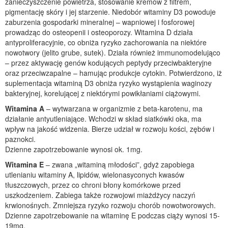
zanieczyszczenie powietrza, stosowanie kremów z filtrem,
pigmentację skóry i jej starzenie. Niedobór witaminy D3 powoduje
zaburzenia gospodarki mineralnej – wapniowej i fosforowej
prowadząc do osteopenii i osteoporozy. Witamina D działa
antyproliferacyjnie, co obniża ryzyko zachorowania na niektóre
nowotwory (jelito grube, sutek). Działa również immunomodelująco
– przez aktywację genów kodujących peptydy przeciwbakteryjne
oraz przeciwzapalne – hamując produkcje cytokin. Potwierdzono, iż
suplementacja witaminą D3 obniża ryzyko wystąpienia waginozy
bakteryjnej, korelującej z niektórymi powikłaniami ciążowymi.
Witamina A
– wytwarzana w organizmie z beta-karotenu, ma
działanie antyutleniające. Wchodzi w skład siatkówki oka, ma
wpływ na jakość widzenia. Bierze udział w rozwoju kości, zębów i
paznokci.
Dzienne zapotrzebowanie wynosi ok. 1mg.
Witamina E
– zwana „witaminą młodości”, gdyż zapobiega
utlenianiu witaminy A, lipidów, wielonasyconych kwasów
tłuszczowych, przez co chroni błony komórkowe przed
uszkodzeniem. Zabiega także rozwojowi miażdżycy naczyń
krwionośnych. Zmniejsza ryzyko rozwoju chorób nowotworowych.
Dzienne zapotrzebowanie na witaminę E podczas ciąży wynosi 15-
19mg.