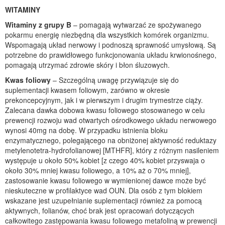
WITAMINY
Witaminy z grupy B
– pomagają wytwarzać ze spożywanego
pokarmu energię niezbędną dla wszystkich komórek organizmu.
Wspomagają układ nerwowy i podnoszą sprawność umysłową. Są
potrzebne do prawidłowego funkcjonowania układu krwionośnego,
pomagają utrzymać zdrowie skóry i błon śluzowych.
Kwas foliowy
– Szczególną uwagę przywiązuje się do
suplementacji kwasem foliowym, zarówno w okresie
prekoncepcyjnym, jak i w pierwszym i drugim trymestrze ciąży.
Zalecana dawka dobowa kwasu foliowego stosowanego w celu
prewencji rozwoju wad otwartych ośrodkowego układu nerwowego
wynosi 40mg na dobę. W przypadku istnienia bloku
enzymatycznego, polegającego na obniżonej aktywność reduktazy
metylenotetra-hydrofolianowej [MTHFR], który z różnym nasileniem
występuje u około 50% kobiet [z czego 40% kobiet przyswaja o
około 30% mniej kwasu foliowego, a 10% aż o 70% mniej],
zastosowanie kwasu foliowego w wymienionej dawce może być
nieskuteczne w profilaktyce wad OUN. Dla osób z tym blokiem
wskazane jest uzupełnianie suplementacji również za pomocą
aktywnych, folianów, choć brak jest opracowań dotyczących
całkowitego zastępowania kwasu foliowego metafoliną w prewencji