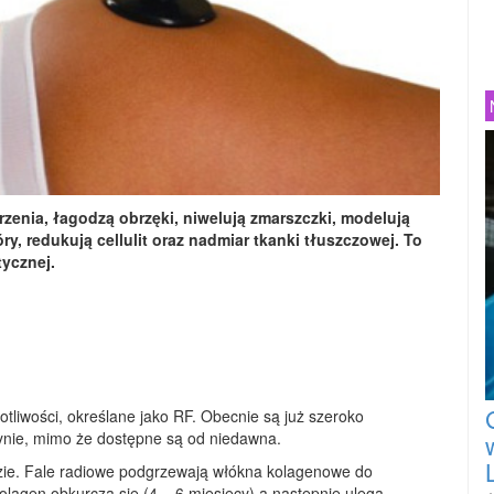
arzenia, łagodzą obrzęki, niwelują zmarszczki, modelują
ry, redukują cellulit oraz nadmiar tkanki tłuszczowej. To
tycznej.
otliwości, określane jako RF. Obecnie są już szeroko
ynie, mimo że dostępne są od niedawna.
izie. Fale radiowe podgrzewają włókna kolagenowe do
olagen obkurcza się (4 – 6 miesięcy) a następnie ulega