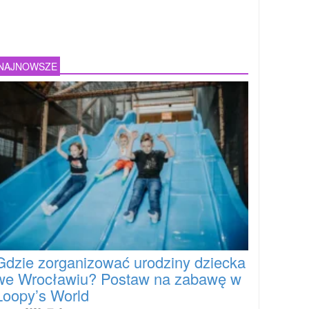
NAJNOWSZE
Gdzie zorganizować urodziny dziecka
we Wrocławiu? Postaw na zabawę w
Loopy’s World