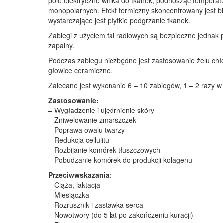
pole elektryczne wnika do tkanek, podnosząc temperatur
monopolarnych. Efekt termiczny skoncentrowany jest bl
wystarczające jest płytkie podgrzanie tkanek.
Zabiegi z użyciem fal radiowych są bezpieczne jednak
zapalny.
Podczas zabiegu niezbędne jest zastosowanie żelu chł
głowice ceramiczne.
Zalecane jest wykonanie 6 – 10 zabiegów, 1 – 2 razy w
Zastosowanie:
– Wygładzenie i ujędrnienie skóry
– Zniwelowanie zmarszczek
– Poprawa owalu twarzy
– Redukcja cellulitu
– Rozbijanie komórek tłuszczowych
– Pobudzanie komórek do produkcji kolagenu
Przeciwwskazania:
– Ciąża, laktacja
– Miesiączka
– Rozrusznik i zastawka serca
– Nowotwory (do 5 lat po zakończeniu kuracji)