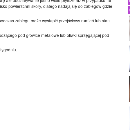
ę ale oddziaływanie jest o wiele płytsze niż w przypadku fal
isko powierzchni skóry, dlatego nadają się do zabiegów gdzie
 podczas zabiegu może wystąpić przejściowy rumień lub stan
odzącego pod głowice metalowe lub oliwki sprzęgającej pod
 tygodniu.