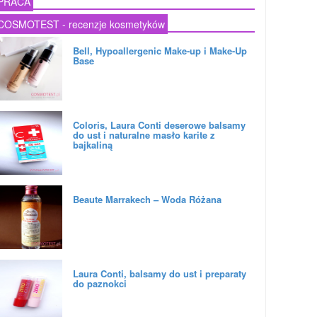
PRACA
COSMOTEST - recenzje kosmetyków
Bell, Hypoallergenic Make-up i Make-Up
Base
Coloris, Laura Conti deserowe balsamy
do ust i naturalne masło karite z
bajkaliną
Beaute Marrakech – Woda Różana
Laura Conti, balsamy do ust i preparaty
do paznokci