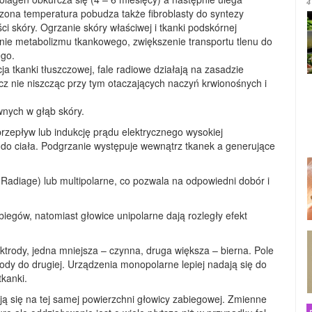
4
zona temperatura pobudza także fibroblasty do syntezy
ci skóry. Ogrzanie skóry właściwej i tkanki podskórnej
ie metabolizmu tkankowego, zwiększenie transportu tlenu do
ego.
 tkanki tłuszczowej, fale radiowe działają na zasadzie
szcz nie niszcząc przy tym otaczających naczyń krwionośnych i
wnych w głąb skóry.
rzepływ lub indukcję prądu elektrycznego wysokiej
 do ciała. Podgrzanie występuje wewnątrz tkanek a generujące
Radiage) lub multipolarne, co pozwala na odpowiedni dobór i
egów, natomiast głowice unipolarne dają rozległy efekt
rody, jedna mniejsza – czynna, druga większa – bierna. Pole
trody do drugiej. Urządzenia monopolarne lepiej nadają się do
kanki.
ją się na tej samej powierzchni głowicy zabiegowej. Zmienne