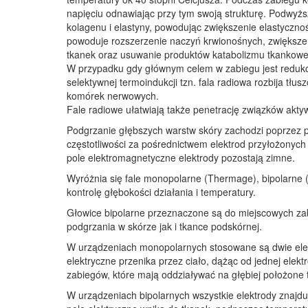
napięciu odnawiając przy tym swoją strukturę. Podwyżs
kolagenu i elastyny, powodując zwiększenie elastycznoś
powoduje rozszerzenie naczyń krwionośnych, zwiększen
tkanek oraz usuwanie produktów katabolizmu tkankow
W przypadku gdy głównym celem w zabiegu jest redukcja
selektywnej termoindukcji tzn. fala radiowa rozbija tłu
komórek nerwowych.
Fale radiowe ułatwiają także penetrację związków akty
Podgrzanie głębszych warstw skóry zachodzi poprzez p
częstotliwości za pośrednictwem elektrod przyłożonych
pole elektromagnetyczne elektrody pozostają zimne.
Wyróżnia się fale monopolarne (Thermage), bipolarne (
kontrolę głębokości działania i temperatury.
Głowice bipolarne przeznaczone są do miejscowych zabi
podgrzania w skórze jak i tkance podskórnej.
W urządzeniach monopolarnych stosowane są dwie elekt
elektryczne przenika przez ciało, dążąc od jednej elek
zabiegów, które mają oddziaływać na głębiej położone t
W urządzeniach bipolarnych wszystkie elektrody znajdu