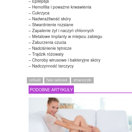
– Epilepsja
– Hemofilia i poważne krwawienia
– Cukrzyca
– Nadwrażliwość skóry
– Stwardnienie rozsiane
– Zapalenie żył i naczyń chłonnych
– Metalowe implanty w miejscu zabiegu
– Zaburzenia czucia
– Nadciśnienie tętnicze
– Trądzik różowaty
– Choroby wirusowe i bakteryjne skóry
– Nadczynność tarczycy
cellulit
fale radiowe
zmarszczki
PODOBNE ARTYKUŁY