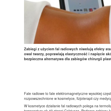
Zabiegi z użyciem fal radiowych niwelują efekty st
owal twarzy, poprawiają elastyczność i napięcie skó
bezpieczna alternatywa dla zabiegów chirurgii plas
Fale radiowe to fale elektromagnetyczne wysokiej częst
rozpowszechnione w kosmetyce, fizjoterapii czy medyc
W kosmetyce działanie fal radiowych polega na termol
temperatury ok 40 stopni Celcjusza. Podczas zabiegu k