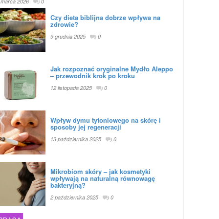
 marca 2026
0
Czy dieta biblijna dobrze wpływa na
zdrowie?
9 grudnia 2025
0
Jak rozpoznać oryginalne Mydło Aleppo
– przewodnik krok po kroku
12 listopada 2025
0
Wpływ dymu tytoniowego na skórę i
sposoby jej regeneracji
13 października 2025
0
Mikrobiom skóry – jak kosmetyki
wpływają na naturalną równowagę
bakteryjną?
2 października 2025
0