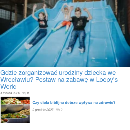
Gdzie zorganizować urodziny dziecka we
Wrocławiu? Postaw na zabawę w Loopy’s
World
4 marca 2026
0
Czy dieta biblijna dobrze wpływa na zdrowie?
9 grudnia 2025
0