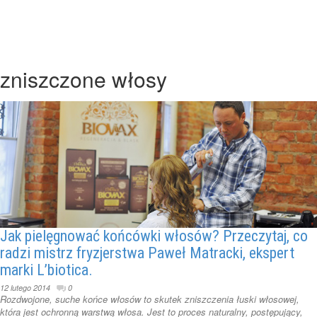
zniszczone włosy
Jak pielęgnować końcówki włosów? Przeczytaj, co
radzi mistrz fryzjerstwa Paweł Matracki, ekspert
marki L’biotica.
12 lutego 2014
0
Rozdwojone, suche końce włosów to skutek zniszczenia łuski włosowej,
która jest ochronną warstwą włosa. Jest to proces naturalny, postępujący,