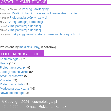
OSTATNIO KOMENTOWANE
o
Peeling kawitacyjny
Patrycja Bluszcz
o
Peelingi chemiczne – kontrolowane złuszczanie
Klaudia
o
Pielęgnacja skóry wrażliwej
Hania
o
Zimą pamiętaj o depilacji
Misia
o
Zimą pamiętaj o depilacji
Jola
o
Zimą pamiętaj o depilacji
Elka
o
Jak przygotować ciało do pierwszych gorących dni
Justyna
Profesjonalny
makijaż ślubny
, wieczorowy.
POPULARNE KATEGORIE
Kosmetologia
(171)
Uroda
(137)
Pielęgnacja twarzy
(65)
Zabiegi kosmetyczne
(54)
Artykuły prasowe
(53)
Zdrowie
(53)
Pielęgnacja ciała
(50)
Medycyna estetyczna
(46)
Nowe technologie
(38)
© Copyright 2026 - cosmetologia.pl
47 q 2,772 s
O nas
|
Reklama
|
Kontakt