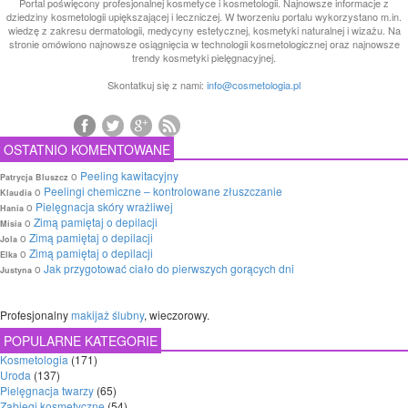
Portal poświęcony profesjonalnej kosmetyce i kosmetologii. Najnowsze informacje z
dziedziny kosmetologii upiększającej i leczniczej. W tworzeniu portalu wykorzystano m.in.
wiedzę z zakresu dermatologii, medycyny estetycznej, kosmetyki naturalnej i wizażu. Na
stronie omówiono najnowsze osiągnięcia w technologii kosmetologicznej oraz najnowsze
trendy kosmetyki pielęgnacyjnej.
Skontatkuj się z nami:
info@cosmetologia.pl
OSTATNIO KOMENTOWANE
o
Peeling kawitacyjny
Patrycja Bluszcz
o
Peelingi chemiczne – kontrolowane złuszczanie
Klaudia
o
Pielęgnacja skóry wrażliwej
Hania
o
Zimą pamiętaj o depilacji
Misia
o
Zimą pamiętaj o depilacji
Jola
o
Zimą pamiętaj o depilacji
Elka
o
Jak przygotować ciało do pierwszych gorących dni
Justyna
Profesjonalny
makijaż ślubny
, wieczorowy.
POPULARNE KATEGORIE
Kosmetologia
(171)
Uroda
(137)
Pielęgnacja twarzy
(65)
Zabiegi kosmetyczne
(54)