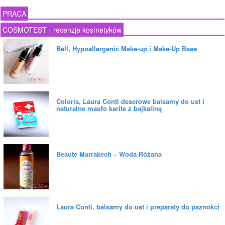
PRACA
COSMOTEST - recenzje kosmetyków
Bell, Hypoallergenic Make-up i Make-Up Base
Coloris, Laura Conti deserowe balsamy do ust i
naturalne masło karite z bajkaliną
Beaute Marrakech – Woda Różana
Laura Conti, balsamy do ust i preparaty do paznokci