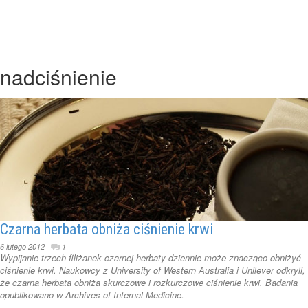
nadciśnienie
Czarna herbata obniża ciśnienie krwi
6 lutego 2012
1
Wypijanie trzech filiżanek czarnej herbaty dziennie może znacząco obniżyć
ciśnienie krwi. Naukowcy z University of Western Australia i Unilever odkryli,
że czarna herbata obniża skurczowe i rozkurczowe ciśnienie krwi. Badania
opublikowano w Archives of Internal Medicine.