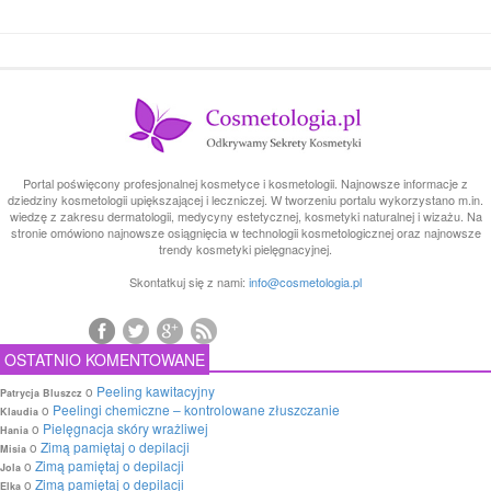
Portal poświęcony profesjonalnej kosmetyce i kosmetologii. Najnowsze informacje z
dziedziny kosmetologii upiększającej i leczniczej. W tworzeniu portalu wykorzystano m.in.
wiedzę z zakresu dermatologii, medycyny estetycznej, kosmetyki naturalnej i wizażu. Na
stronie omówiono najnowsze osiągnięcia w technologii kosmetologicznej oraz najnowsze
trendy kosmetyki pielęgnacyjnej.
Skontatkuj się z nami:
info@cosmetologia.pl
OSTATNIO KOMENTOWANE
o
Peeling kawitacyjny
Patrycja Bluszcz
o
Peelingi chemiczne – kontrolowane złuszczanie
Klaudia
o
Pielęgnacja skóry wrażliwej
Hania
o
Zimą pamiętaj o depilacji
Misia
o
Zimą pamiętaj o depilacji
Jola
o
Zimą pamiętaj o depilacji
Elka