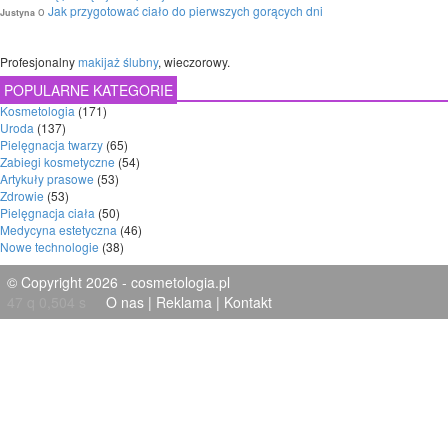
o
Jak przygotować ciało do pierwszych gorących dni
Justyna
Profesjonalny
makijaż ślubny
, wieczorowy.
POPULARNE KATEGORIE
Kosmetologia
(171)
Uroda
(137)
Pielęgnacja twarzy
(65)
Zabiegi kosmetyczne
(54)
Artykuły prasowe
(53)
Zdrowie
(53)
Pielęgnacja ciała
(50)
Medycyna estetyczna
(46)
Nowe technologie
(38)
© Copyright 2026 - cosmetologia.pl
47 q 0,504 s
O nas
|
Reklama
|
Kontakt