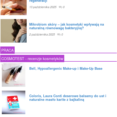
regeneracji
13 października 2025
0
Mikrobiom skóry – jak kosmetyki wpływają na
naturalną równowagę bakteryjną?
2 października 2025
0
PRACA
COSMOTEST - recenzje kosmetyków
Bell, Hypoallergenic Make-up i Make-Up Base
Coloris, Laura Conti deserowe balsamy do ust i
naturalne masło karite z bajkaliną