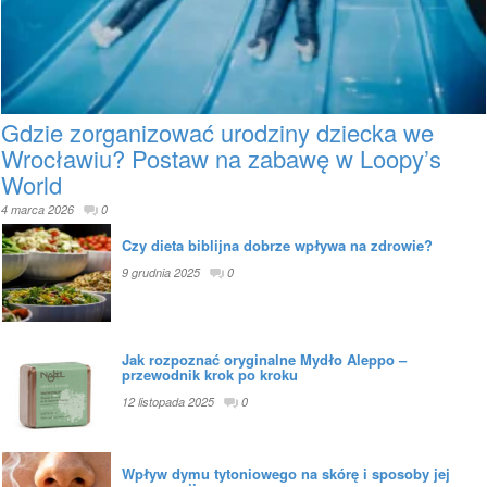
Gdzie zorganizować urodziny dziecka we
Wrocławiu? Postaw na zabawę w Loopy’s
World
4 marca 2026
0
Czy dieta biblijna dobrze wpływa na zdrowie?
9 grudnia 2025
0
Jak rozpoznać oryginalne Mydło Aleppo –
przewodnik krok po kroku
12 listopada 2025
0
Wpływ dymu tytoniowego na skórę i sposoby jej