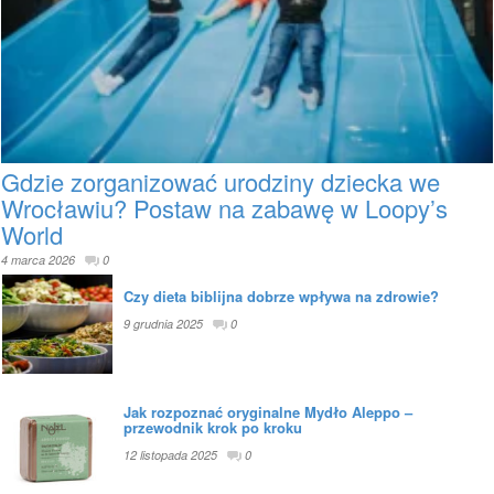
Gdzie zorganizować urodziny dziecka we
Wrocławiu? Postaw na zabawę w Loopy’s
World
4 marca 2026
0
Czy dieta biblijna dobrze wpływa na zdrowie?
9 grudnia 2025
0
Jak rozpoznać oryginalne Mydło Aleppo –
przewodnik krok po kroku
12 listopada 2025
0