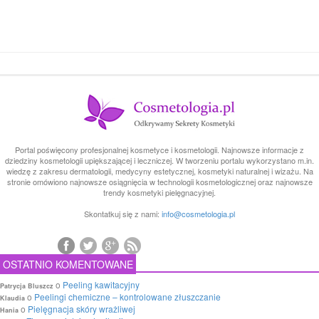
Portal poświęcony profesjonalnej kosmetyce i kosmetologii. Najnowsze informacje z
dziedziny kosmetologii upiększającej i leczniczej. W tworzeniu portalu wykorzystano m.in.
wiedzę z zakresu dermatologii, medycyny estetycznej, kosmetyki naturalnej i wizażu. Na
stronie omówiono najnowsze osiągnięcia w technologii kosmetologicznej oraz najnowsze
trendy kosmetyki pielęgnacyjnej.
Skontatkuj się z nami:
info@cosmetologia.pl
OSTATNIO KOMENTOWANE
o
Peeling kawitacyjny
Patrycja Bluszcz
o
Peelingi chemiczne – kontrolowane złuszczanie
Klaudia
o
Pielęgnacja skóry wrażliwej
Hania