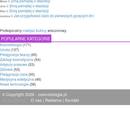
o
Zimą pamiętaj o depilacji
Misia
o
Zimą pamiętaj o depilacji
Jola
o
Zimą pamiętaj o depilacji
Elka
o
Jak przygotować ciało do pierwszych gorących dni
Justyna
Profesjonalny
makijaż ślubny
, wieczorowy.
POPULARNE KATEGORIE
Kosmetologia
(171)
Uroda
(137)
Pielęgnacja twarzy
(65)
Zabiegi kosmetyczne
(54)
Artykuły prasowe
(53)
Zdrowie
(53)
Pielęgnacja ciała
(50)
Medycyna estetyczna
(46)
Nowe technologie
(38)
© Copyright 2026 - cosmetologia.pl
47 q 4,254 s
O nas
|
Reklama
|
Kontakt