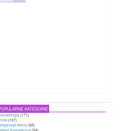
POPULARNE KATEGORIE
osmetologia
(171)
roda
(137)
ielęgnacja twarzy
(65)
abiegi kosmetyczne
(54)