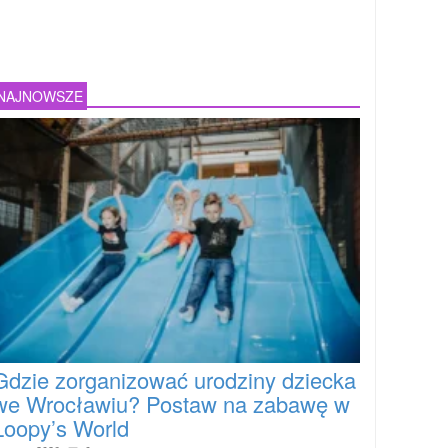
NAJNOWSZE
Gdzie zorganizować urodziny dziecka
we Wrocławiu? Postaw na zabawę w
Loopy’s World