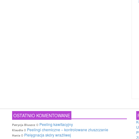
OSTATNIO KOMENTOWANE
K
o
Peeling kawitacyjny
Patrycja Bluszcz
U
o
Peelingi chemiczne – kontrolowane złuszczanie
Klaudia
P
o
Pielęgnacja skóry wrażliwej
Hania
Z