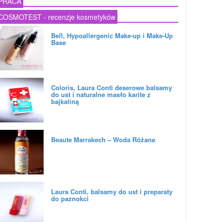
PRACA
COSMOTEST - recenzje kosmetyków
Bell, Hypoallergenic Make-up i Make-Up
Base
Coloris, Laura Conti deserowe balsamy
do ust i naturalne masło karite z
bajkaliną
Beaute Marrakech – Woda Różana
Laura Conti, balsamy do ust i preparaty
do paznokci