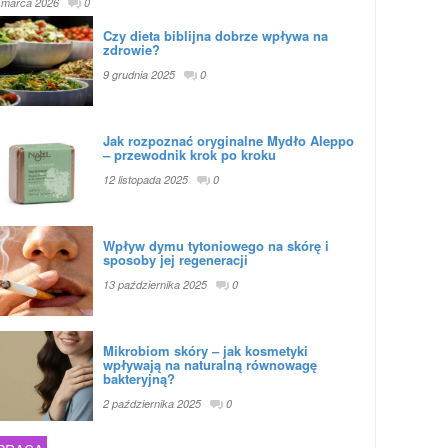
 marca 2026
0
Czy dieta biblijna dobrze wpływa na
zdrowie?
9 grudnia 2025
0
Jak rozpoznać oryginalne Mydło Aleppo
– przewodnik krok po kroku
12 listopada 2025
0
Wpływ dymu tytoniowego na skórę i
sposoby jej regeneracji
13 października 2025
0
Mikrobiom skóry – jak kosmetyki
wpływają na naturalną równowagę
bakteryjną?
2 października 2025
0