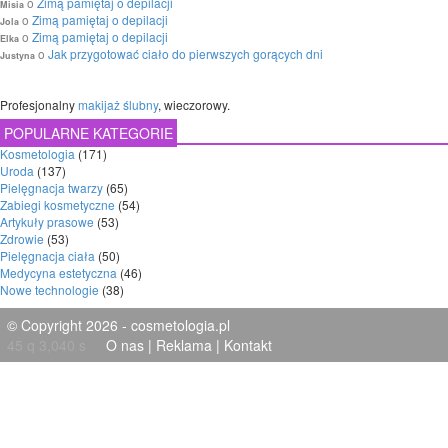
o
Zimą pamiętaj o depilacji
Misia
o
Zimą pamiętaj o depilacji
Jola
o
Zimą pamiętaj o depilacji
Elka
o
Jak przygotować ciało do pierwszych gorących dni
Justyna
Profesjonalny
makijaż ślubny
, wieczorowy.
POPULARNE KATEGORIE
Kosmetologia
(171)
Uroda
(137)
Pielęgnacja twarzy
(65)
Zabiegi kosmetyczne
(54)
Artykuły prasowe
(53)
Zdrowie
(53)
Pielęgnacja ciała
(50)
Medycyna estetyczna
(46)
Nowe technologie
(38)
© Copyright 2026 - cosmetologia.pl
45 q 3,040 s
O nas
|
Reklama
|
Kontakt