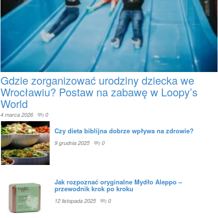
Gdzie zorganizować urodziny dziecka we
Wrocławiu? Postaw na zabawę w Loopy’s
World
4 marca 2026
0
Czy dieta biblijna dobrze wpływa na zdrowie?
9 grudnia 2025
0
Jak rozpoznać oryginalne Mydło Aleppo –
przewodnik krok po kroku
12 listopada 2025
0