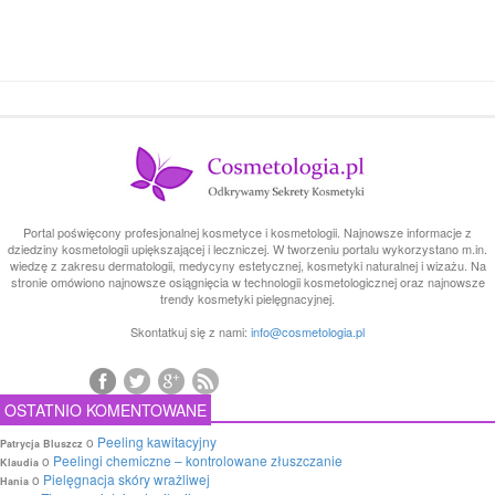
Portal poświęcony profesjonalnej kosmetyce i kosmetologii. Najnowsze informacje z
dziedziny kosmetologii upiększającej i leczniczej. W tworzeniu portalu wykorzystano m.in.
wiedzę z zakresu dermatologii, medycyny estetycznej, kosmetyki naturalnej i wizażu. Na
stronie omówiono najnowsze osiągnięcia w technologii kosmetologicznej oraz najnowsze
trendy kosmetyki pielęgnacyjnej.
Skontatkuj się z nami:
info@cosmetologia.pl
OSTATNIO KOMENTOWANE
o
Peeling kawitacyjny
Patrycja Bluszcz
o
Peelingi chemiczne – kontrolowane złuszczanie
Klaudia
o
Pielęgnacja skóry wrażliwej
Hania