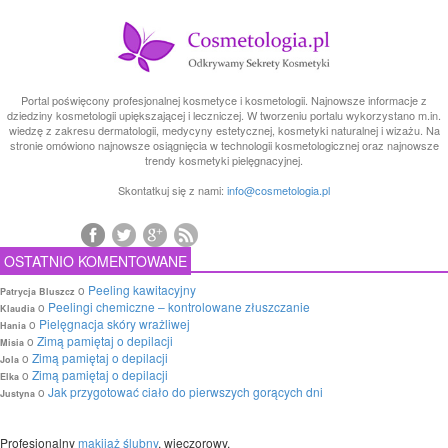
Portal poświęcony profesjonalnej kosmetyce i kosmetologii. Najnowsze informacje z
dziedziny kosmetologii upiększającej i leczniczej. W tworzeniu portalu wykorzystano m.in.
wiedzę z zakresu dermatologii, medycyny estetycznej, kosmetyki naturalnej i wizażu. Na
stronie omówiono najnowsze osiągnięcia w technologii kosmetologicznej oraz najnowsze
trendy kosmetyki pielęgnacyjnej.
Skontatkuj się z nami:
info@cosmetologia.pl
OSTATNIO KOMENTOWANE
o
Peeling kawitacyjny
Patrycja Bluszcz
o
Peelingi chemiczne – kontrolowane złuszczanie
Klaudia
o
Pielęgnacja skóry wrażliwej
Hania
o
Zimą pamiętaj o depilacji
Misia
o
Zimą pamiętaj o depilacji
Jola
o
Zimą pamiętaj o depilacji
Elka
o
Jak przygotować ciało do pierwszych gorących dni
Justyna
Profesjonalny
makijaż ślubny
, wieczorowy.